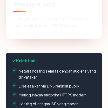
Pendapat akhir
Menggabungkan semua sinyal, kami menilai
sam-design.com
di
75/100
(
safe
).
Kelebihan
Negara hosting selaras dengan audiens yang
dinyatakan
Diselesaikan via DNS rekursif publik
Menggunakan endpoint HTTPS modern
Hosting di jaringan ISP yang mapan