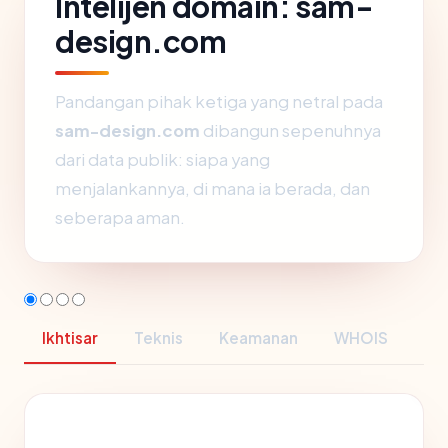
Intelijen domain: sam-
design.com
Pandangan pihak ketiga yang netral pada
sam-design.com
dibangun sepenuhnya
dari data publik: siapa yang
menjalankannya, di mana ia berada, dan
seberapa aman.
Ikhtisar
Teknis
Keamanan
WHOIS