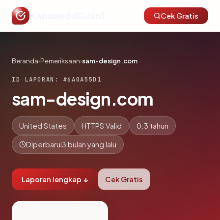
KanaweddGuard
Cek Gratis
Beranda
›
Pemeriksaan
›
sam-design.com
ID LAPORAN: #6A0A55D1
sam-design.com
United States
HTTPS Valid
0.3 tahun
Diperbarui
3 bulan yang lalu
Laporan lengkap ↓
Cek Gratis