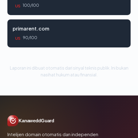
100/100
US
primarent.com
90/100
US
Laporan ini dibuat otomatis dari sinyal teknis publik. Ini bukan
nasihat hukum atau finansial.
KanaweddGuard
Intelijen domain otomatis dan independen