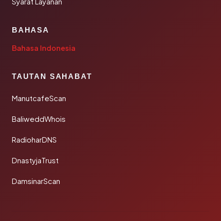
Syarat Layanan
BAHASA
Bahasa Indonesia
TAUTAN SAHABAT
ManutcafeScan
BaliweddWhois
RadioharDNS
DnastyjaTrust
DamsinarScan