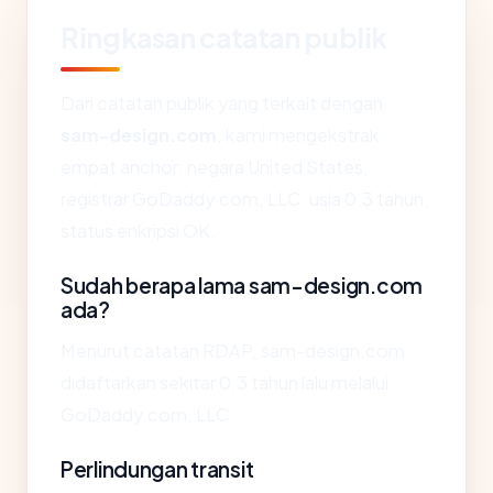
Ringkasan catatan publik
Dari catatan publik yang terkait dengan
sam-design.com
, kami mengekstrak
empat anchor: negara United States,
registrar GoDaddy.com, LLC, usia 0.3 tahun,
status enkripsi OK.
Sudah berapa lama sam-design.com
ada?
Menurut catatan RDAP, sam-design.com
didaftarkan sekitar 0.3 tahun lalu melalui
GoDaddy.com, LLC.
Perlindungan transit