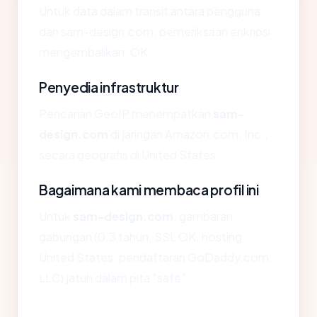
Untuk data dalam transit antara pengguna
dan sam-design.com, pemeriksaan enkripsi
mengembalikan: OK.
Penyedia infrastruktur
Pencarian GeoIP menempatkan
sam-
design.com
di jaringan Amazon.com, Inc.,
secara geografis di United States.
Bagaimana kami membaca profil ini
Untuk
sam-design.com
, gambaran
gabungan (0.3 tahun, SSL OK, hosting
United States, pendaftaran GoDaddy.com,
LLC) jatuh dalam pita "safe".