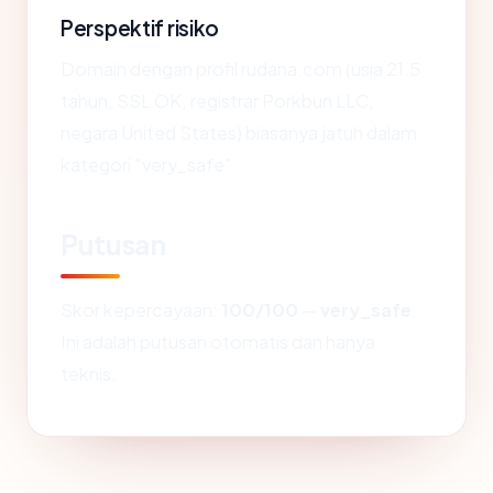
Perspektif risiko
Domain dengan profil rudana.com (usia 21.5
tahun, SSL OK, registrar Porkbun LLC,
negara United States) biasanya jatuh dalam
kategori "very_safe".
Putusan
Skor kepercayaan:
100/100
—
very_safe
.
Ini adalah putusan otomatis dan hanya
teknis.