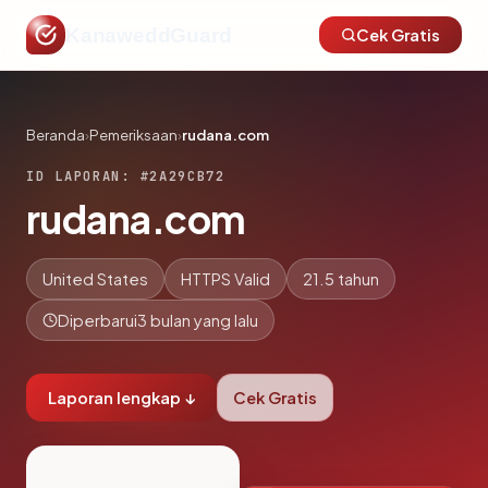
KanaweddGuard
Cek Gratis
Beranda
›
Pemeriksaan
›
rudana.com
ID LAPORAN: #2A29CB72
rudana.com
United States
HTTPS Valid
21.5 tahun
Diperbarui
3 bulan yang lalu
Laporan lengkap ↓
Cek Gratis