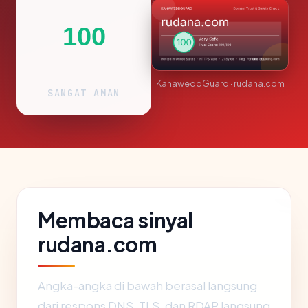
100
KanaweddGuard · rudana.com
SANGAT AMAN
Membaca sinyal
rudana.com
Angka-angka di bawah berasal langsung
dari respons DNS, TLS, dan RDAP langsung