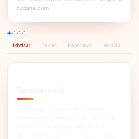
rudana.com
.
Ikhtisar
Teknis
Keamanan
WHOIS
Temuan awal
Pemeriksaan otomatis kami terhadap
rudana.com
mengembalikan respons DNS
bersih yang mengarah ke United States,
disajikan oleh Amazon.com, Inc., dengan