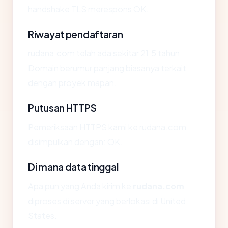
handshake TLS merespons OK.
Riwayat pendaftaran
rudana.com telah ada sekitar 21.5 tahun.
Domain berumur panjang biasanya terkait
dengan proyek mapan.
Putusan HTTPS
Pemeriksaan HTTPS kami ke rudana.com
disimpulkan dengan: OK.
Di mana data tinggal
Apa pun yang Anda kirim ke
rudana.com
diproses di server yang berlokasi di United
States.