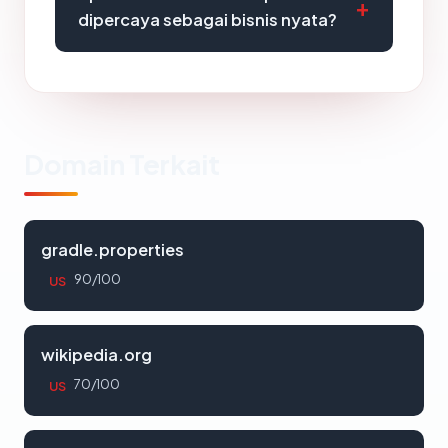
dipercaya sebagai bisnis nyata?
Domain Terkait
gradle.properties
90/100
US
wikipedia.org
70/100
US