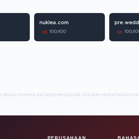
nuklea.com
pre.wedd
100/100
100/10
US
US
i dibuat otomatis dari sinyal teknis publik. Ini bukan nasihat hukum atau
K
PERUSAHAAN
BAHAS