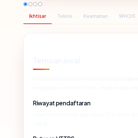
Ikhtisar
Teknis
Keamanan
WHOIS
Temuan awal
Pemeriksaan otomatis kami terhadap
rsdarm
mengarah ke United States, disajikan oleh 
Riwayat pendaftaran
rsdarmo.co.id telah ada sekitar 17.4 tahun. 
mapan.