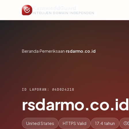
KanaweddGuard
INTELIJEN DOMAIN INDEPENDEN
Beranda
›
Pemeriksaan
›
rsdarmo.co.id
ID LAPORAN: #4D024218
rsdarmo.co.i
United States
HTTPS Valid
17.4 tahun