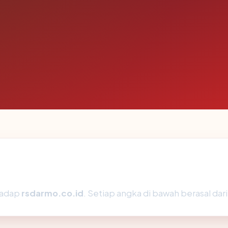
rhadap
rsdarmo.co.id
. Setiap angka di bawah berasal dar