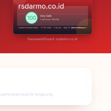
KanaweddGuard · rsdarmo.co.id
i pencarian publik langsung.