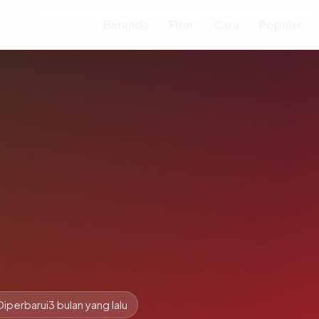
Beranda
Fitur
Cara
Populer
d
Diperbarui
3 bulan yang lalu