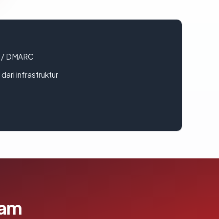
F / DMARC
 dari infrastruktur
lam