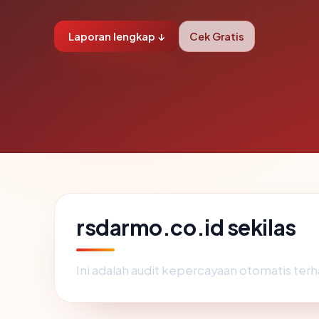
Laporan lengkap ↓
Cek Gratis
rsdarmo.co.id sekilas
Ini adalah audit kepercayaan otomatis te