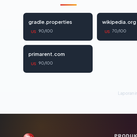
gradle.properties
wikipedia.org
90/100
70/100
US
US
primarent.com
90/100
US
Laporan in
PRODU