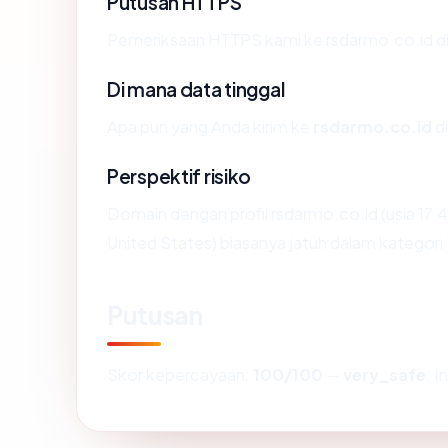
Putusan HTTPS
Pemeriksaan HTTPS kami ke rsdarmo.co.id d
Di mana data tinggal
Apa pun yang Anda kirim ke
rsdarmo.co.id
di
Perspektif risiko
Domain dengan profil rsdarmo.co.id (usia 17.
United States) biasanya jatuh dalam kategori
Putusan
Skor kepercayaan:
100/100
—
very_safe
. 