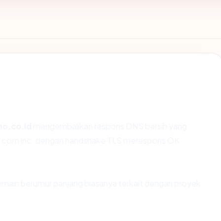
o.co.id
mengembalikan respons DNS bersih yang
wix com inc, dengan handshake TLS merespons OK.
Domain berumur panjang biasanya terkait dengan proyek