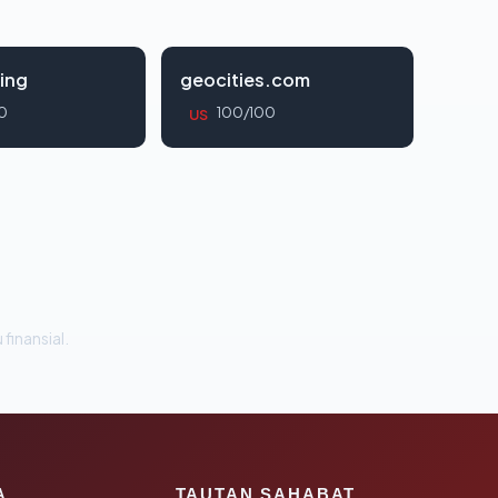
ing
geocities.com
0
100/100
US
 finansial.
A
TAUTAN SAHABAT