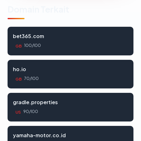
Domain Terkait
bet365.com
100/100
GB
ho.io
70/100
GB
gradle.properties
90/100
US
yamaha-motor.co.id