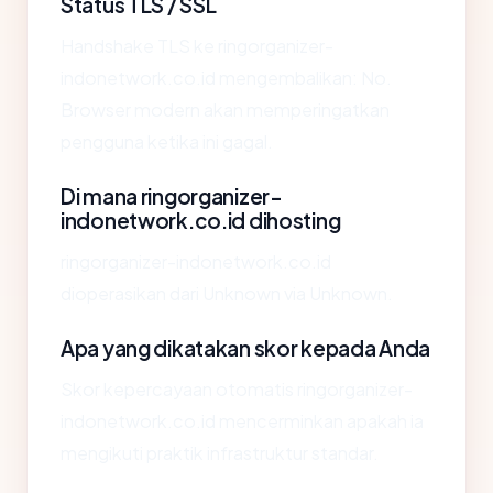
Status TLS / SSL
Handshake TLS ke ringorganizer-
indonetwork.co.id mengembalikan: No.
Browser modern akan memperingatkan
pengguna ketika ini gagal.
Di mana ringorganizer-
indonetwork.co.id dihosting
ringorganizer-indonetwork.co.id
dioperasikan dari Unknown via Unknown.
Apa yang dikatakan skor kepada Anda
Skor kepercayaan otomatis ringorganizer-
indonetwork.co.id mencerminkan apakah ia
mengikuti praktik infrastruktur standar.