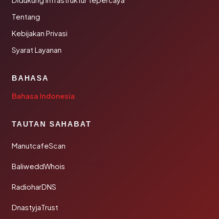
Didukung infrastruktur tepercaya
Tentang
Kebijakan Privasi
Syarat Layanan
BAHASA
Bahasa Indonesia
TAUTAN SAHABAT
ManutcafeScan
BaliweddWhois
RadioharDNS
DnastyjaTrust