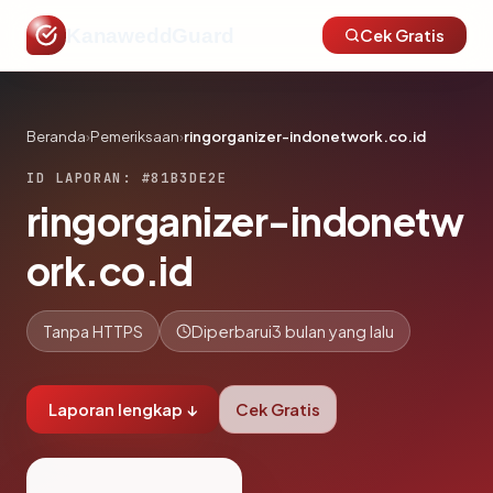
KanaweddGuard
Cek Gratis
Beranda
›
Pemeriksaan
›
ringorganizer-indonetwork.co.id
ID LAPORAN: #81B3DE2E
ringorganizer-indonetw
ork.co.id
Tanpa HTTPS
Diperbarui
3 bulan yang lalu
Laporan lengkap ↓
Cek Gratis