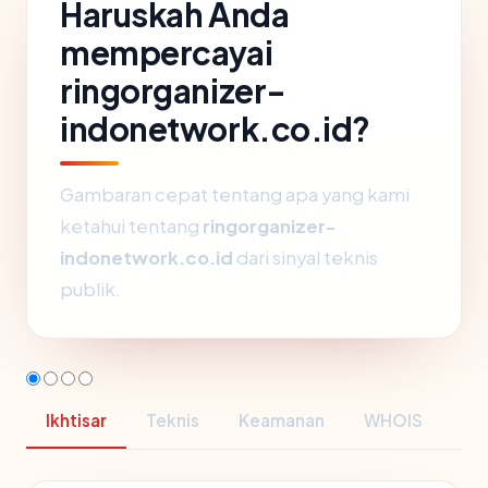
Haruskah Anda
mempercayai
ringorganizer-
indonetwork.co.id?
Gambaran cepat tentang apa yang kami
ketahui tentang
ringorganizer-
indonetwork.co.id
dari sinyal teknis
publik.
Ikhtisar
Teknis
Keamanan
WHOIS