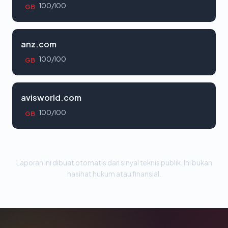
100/100
GB
anz.com
100/100
GB
avisworld.com
100/100
GB
Laporan ini dibuat otomatis dari sinyal teknis publik. Ini bukan
nasihat hukum atau finansial.