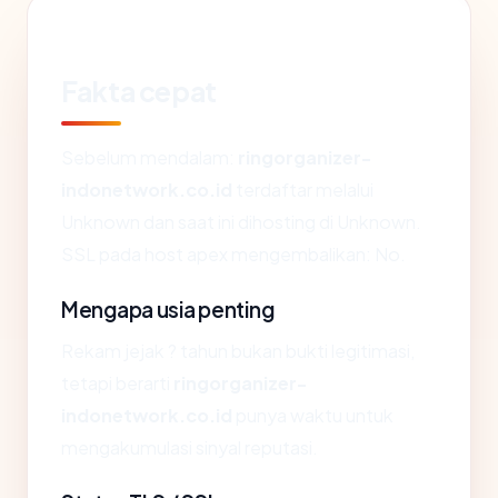
Fakta cepat
Sebelum mendalam:
ringorganizer-
indonetwork.co.id
terdaftar melalui
Unknown dan saat ini dihosting di Unknown.
SSL pada host apex mengembalikan: No.
Mengapa usia penting
Rekam jejak ? tahun bukan bukti legitimasi,
tetapi berarti
ringorganizer-
indonetwork.co.id
punya waktu untuk
mengakumulasi sinyal reputasi.