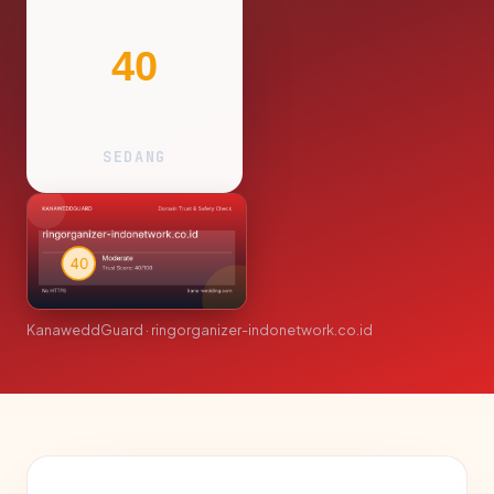
40
SEDANG
KanaweddGuard · ringorganizer-indonetwork.co.id