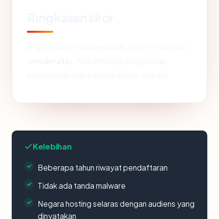
Ringkasan skor
ringorganizer-indonetwork.co.id → 40/100
(
moderate
). Nilai dihitung ulang setiap
penyegaran dari catatan publik terbaru.
Kelebihan
Beberapa tahun riwayat pendaftaran
Tidak ada tanda malware
Negara hosting selaras dengan audiens yang
dinyatakan