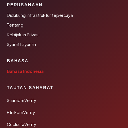
PERUSAHAAN
Didukung infrastruktur tepercaya
Tentang
Kebijakan Privasi
Syarat Layanan
BAHASA
Bahasa Indonesia
TAUTAN SAHABAT
SuaraparVerify
EtnikomVerify
CcclsuraVerify