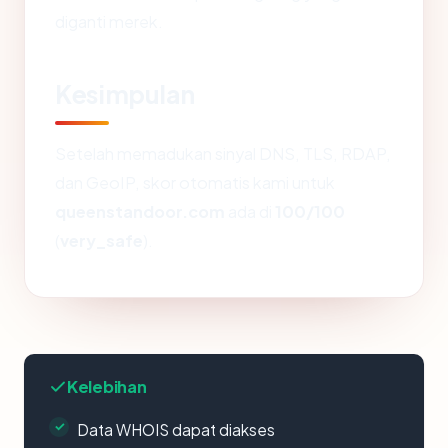
diganti merek.
Kesimpulan
Setelah memadukan sinyal DNS, TLS, RDAP,
dan GeoIP, skor otomatis kami untuk
queenstandoor.com
ada di
100/100
(
very_safe
).
Kelebihan
Data WHOIS dapat diakses