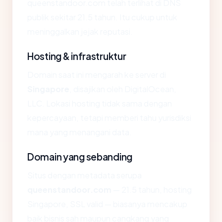
queenstandoor.com telah terlihat di DNS
publik sekitar 21.5 tahun. Itu cukup untuk
meninggalkan jejak reputasi.
Hosting & infrastruktur
Domain saat ini mengarah ke server di
Singapore
, disajikan oleh DigitalOcean,
LLC. Lokasi hosting tidak sama dengan
kepercayaan, tetapi memberi tahu yurisdiksi
mana yang menangani data.
Domain yang sebanding
Situs dengan metadata serupa
queenstandoor.com
— 21.5 tahun, hosting
Singapore, SSL valid — biasanya mencakup
baik bisnis sah maupun cangkang yang