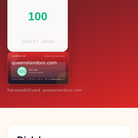
100
SANGAT AMAN
KanaweddGuard · queenstandoor.com