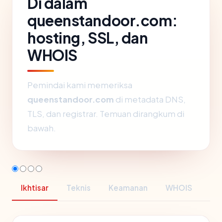
Di dalam
queenstandoor.com:
hosting, SSL, dan
WHOIS
Pemindai kami memeriksa
queenstandoor.com
di metadata DNS,
TLS, dan registrar. Temuan dirangkum di
bawah.
Ikhtisar
Teknis
Keamanan
WHOIS