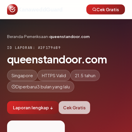
KanaweddGuard
Cek Gratis
Beranda
›
Pemeriksaan
›
queenstandoor.com
ID LAPORAN: #2F1796B9
queenstandoor.com
Singapore
HTTPS Valid
21.5 tahun
Diperbarui
3 bulan yang lalu
Laporan lengkap ↓
Cek Gratis