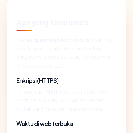
Apa yang kami amati
Melihat
queenstandoor.com
dari luar, titik
data terpenting adalah negara hosting
(Singapore), status SSL (OK), dan registrar
(GoDaddy.com, LLC).
Enkripsi (HTTPS)
Pemeriksaan HTTPS mengembalikan OK.
Sertifikat TLS yang valid adalah minimum
mutlak yang harus dimiliki situs modern.
Waktu di web terbuka