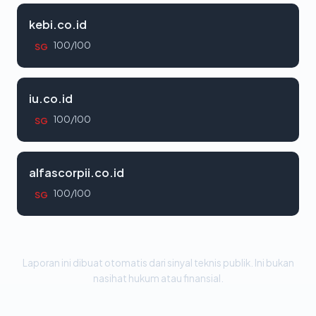
kebi.co.id
100/100
SG
iu.co.id
100/100
SG
alfascorpii.co.id
100/100
SG
Laporan ini dibuat otomatis dari sinyal teknis publik. Ini bukan
nasihat hukum atau finansial.