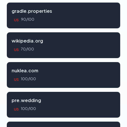
gradle.properties
90/100
US
wikipedia.org
70/100
US
nuklea.com
100/100
US
pre.wedding
100/100
US