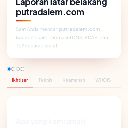
Laporan latar belakang
putradalem.com
Saat Anda mencari
putradalem.com
,
backend kami memukul DNS, RDAP, dan
TLS secara paralel.
Ikhtisar
Teknis
Keamanan
WHOIS
Apa yang kami amati