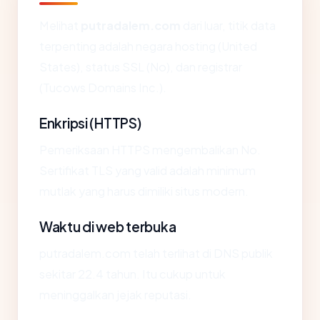
Melihat
putradalem.com
dari luar, titik data
terpenting adalah negara hosting (United
States), status SSL (No), dan registrar
(Tucows Domains Inc.).
Enkripsi (HTTPS)
Pemeriksaan HTTPS mengembalikan No.
Sertifikat TLS yang valid adalah minimum
mutlak yang harus dimiliki situs modern.
Waktu di web terbuka
putradalem.com telah terlihat di DNS publik
sekitar 22.4 tahun. Itu cukup untuk
meninggalkan jejak reputasi.