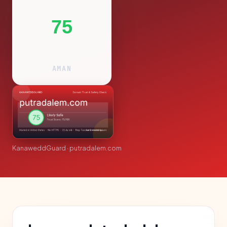
75
AMAN
KanaweddGuard · putradalem.com