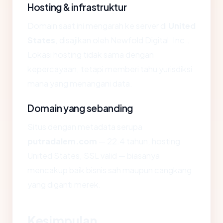
Hosting & infrastruktur
Domain saat ini mengarah ke server di
United
States
, disajikan oleh Newfold Digital, Inc..
Lokasi hosting tidak sama dengan
kepercayaan, tetapi memberi tahu yurisdiksi
mana yang menangani data.
Domain yang sebanding
Situs dengan metadata serupa
putradalem.com
— 22.4 tahun, hosting
United States, SSL valid — biasanya
mencakup baik bisnis sah maupun cangkang
yang diganti merek.
Kesimpulan