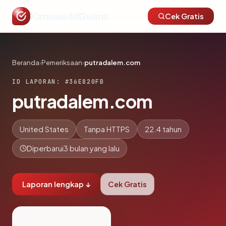
KanaweddGuard
Cek Gratis
Beranda
›
Pemeriksaan
›
putradalem.com
ID LAPORAN: #36E820FB
putradalem.com
United States
Tanpa HTTPS
22.4 tahun
Diperbarui
3 bulan yang lalu
Laporan lengkap ↓
Cek Gratis