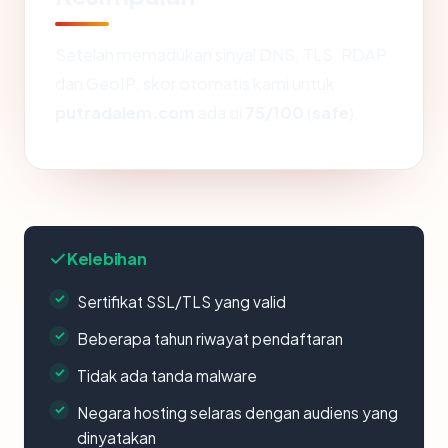
Setelah memadukan sinyal DNS, TLS, RDAP,
dan GeoIP, skor otomatis kami untuk
putradalem.com
ada di
75/100
(
safe
).
Kelebihan
Sertifikat SSL/TLS yang valid
Beberapa tahun riwayat pendaftaran
Tidak ada tanda malware
Negara hosting selaras dengan audiens yang
dinyatakan