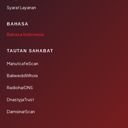
Syarat Layanan
BAHASA
Bahasa Indonesia
TAUTAN SAHABAT
ManutcafeScan
BaliweddWhois
RadioharDNS
DnastyjaTrust
DamsinarScan