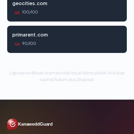
geocities.com
100/100
US
primarent.com
90/100
US
Laporan ini dibuat otomatis dari sinyal teknis publik. Ini bukan
nasihat hukum atau finansial.
KanaweddGuard