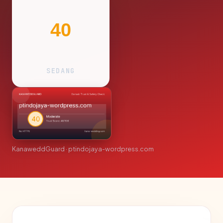
40
SEDANG
KanaweddGuard · ptindojaya-wordpress.com