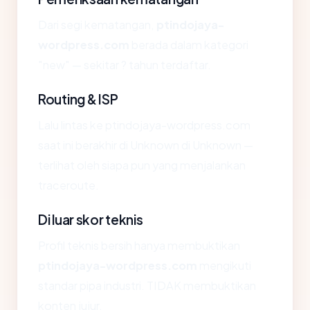
Dari segi kematangan,
ptindojaya-
wordpress.com
berada dalam kategori
"new" — sekitar ? tahun terdaftar.
Routing & ISP
Lalu lintas ke ptindojaya-wordpress.com
saat ini berakhir di Unknown di Unknown —
terlihat oleh siapa pun yang menjalankan
traceroute.
Di luar skor teknis
Profil teknis bersih hanya membuktikan
ptindojaya-wordpress.com
mengikuti
standar pipa industri. TIDAK membuktikan
konten jujur.