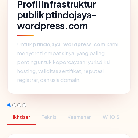
Profil infrastruktur
publik ptindojaya-
wordpress.com
Untuk
ptindojaya-wordpress.com
kami
menyoroti empat sinyal yang paling
penting untuk kepercayaan: yurisdiksi
hosting, validitas sertifikat, reputasi
registrar, dan usia domain.
Ikhtisar
Teknis
Keamanan
WHOIS