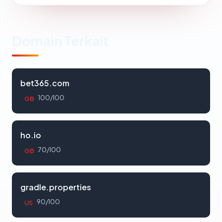
Domain Terkait
bet365.com
100/100
GB
ho.io
70/100
GB
gradle.properties
90/100
US