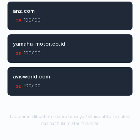
anz.com
100/100
GB
yamaha-motor.co.id
100/100
GB
avisworld.com
100/100
GB
Laporan ini dibuat otomatis dari sinyal teknis publik. Ini bukan
nasihat hukum atau finansial.