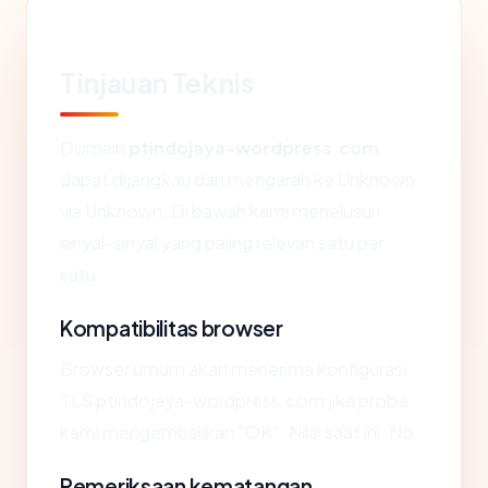
Tinjauan Teknis
Domain
ptindojaya-wordpress.com
dapat dijangkau dan mengarah ke Unknown
via Unknown. Di bawah kami menelusuri
sinyal-sinyal yang paling relevan satu per
satu.
Kompatibilitas browser
Browser umum akan menerima konfigurasi
TLS ptindojaya-wordpress.com jika probe
kami mengembalikan "OK". Nilai saat ini: No.
Pemeriksaan kematangan