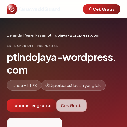
KanaweddGuard
Cek Gratis
Beranda
›
Pemeriksaan
›
ptindojaya-wordpress.com
ID LAPORAN: #8E7C9844
ptindojaya-wordpress.
com
Tanpa HTTPS
Diperbarui
3 bulan yang lalu
Laporan lengkap ↓
Cek Gratis