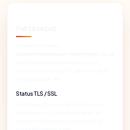
Fakta cepat
Sebelum mendalam:
ptcalmicindonesiaco-indonetwork.co.id
terdaftar melalui Unknown dan saat ini
dihosting di Unknown. SSL pada host apex
mengembalikan: No.
Status TLS / SSL
Handshake TLS ke ptcalmicindonesiaco-
indonetwork.co.id mengembalikan: No.
Browser modern akan memperingatkan
pengguna ketika ini gagal.