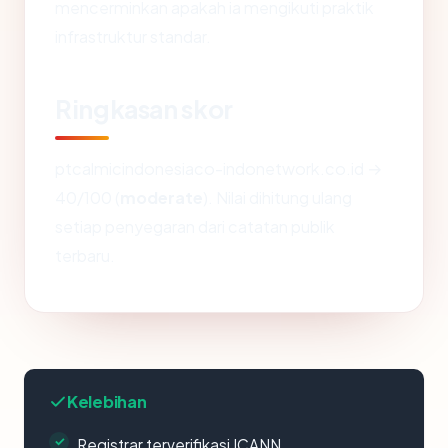
mencerminkan apakah ia mengikuti praktik
infrastruktur standar.
Ringkasan skor
ptcalmicindonesiaco-indonetwork.co.id →
40/100 (
moderate
). Nilai dihitung ulang
setiap penyegaran dari catatan publik
terbaru.
Kelebihan
Registrar terverifikasi ICANN