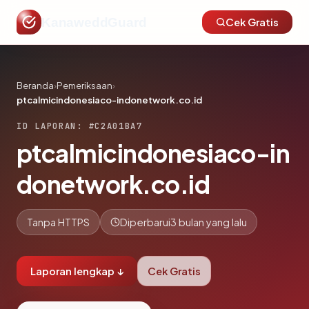
KanaweddGuard
Cek Gratis
Beranda
›
Pemeriksaan
›
ptcalmicindonesiaco-indonetwork.co.id
ID LAPORAN: #C2A01BA7
ptcalmicindonesiaco-in
donetwork.co.id
Tanpa HTTPS
Diperbarui
3 bulan yang lalu
Laporan lengkap ↓
Cek Gratis