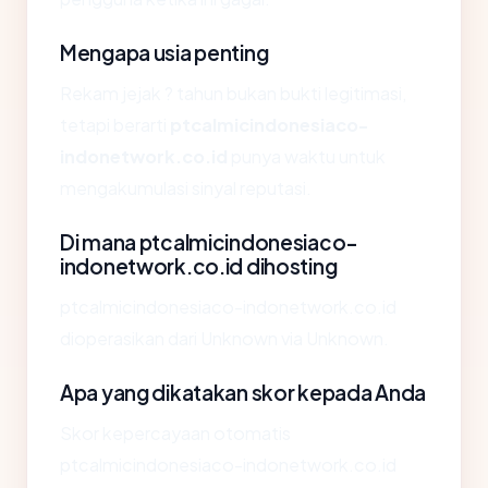
Mengapa usia penting
Rekam jejak ? tahun bukan bukti legitimasi,
tetapi berarti
ptcalmicindonesiaco-
indonetwork.co.id
punya waktu untuk
mengakumulasi sinyal reputasi.
Di mana ptcalmicindonesiaco-
indonetwork.co.id dihosting
ptcalmicindonesiaco-indonetwork.co.id
dioperasikan dari Unknown via Unknown.
Apa yang dikatakan skor kepada Anda
Skor kepercayaan otomatis
ptcalmicindonesiaco-indonetwork.co.id