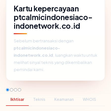
Kartu kepercayaan
ptcalmicindonesiaco-
indonetwork.co.id
Sebelum bertransaksi dengan
ptcalmicindonesiaco-
indonetwork.co.id
, luangkan waktu untuk
melihat sinyal teknis yang dikembalikan
pemindai kami.
Ikhtisar
Teknis
Keamanan
WHOIS