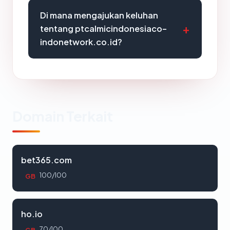
Di mana mengajukan keluhan
tentang ptcalmicindonesiaco-
indonetwork.co.id?
Domain Terkait
bet365.com
100/100
GB
ho.io
70/100
GB