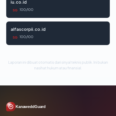
iu.co.id
100/100
SG
alfascorpii.co.id
100/100
SG
Laporan ini dibuat otomatis dari sinyal teknis publik. Ini bukan
nasihat hukum atau finansial.
KanaweddGuard