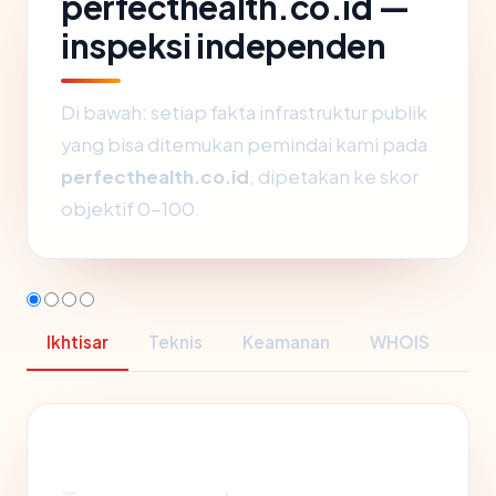
perfecthealth.co.id —
inspeksi independen
Di bawah: setiap fakta infrastruktur publik
yang bisa ditemukan pemindai kami pada
perfecthealth.co.id
, dipetakan ke skor
objektif 0-100.
Ikhtisar
Teknis
Keamanan
WHOIS