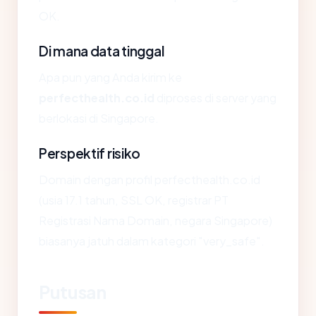
OK.
Di mana data tinggal
Apa pun yang Anda kirim ke
perfecthealth.co.id
diproses di server yang
berlokasi di Singapore.
Perspektif risiko
Domain dengan profil perfecthealth.co.id
(usia 17.1 tahun, SSL OK, registrar PT
Registrasi Nama Domain, negara Singapore)
biasanya jatuh dalam kategori "very_safe".
Putusan