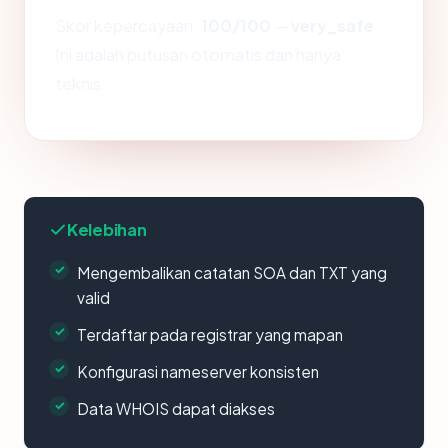
Skor kepercayaan:
100/100
—
very_safe
.
Ini adalah putusan otomatis dan hanya
teknis.
Kelebihan
Mengembalikan catatan SOA dan TXT yang
valid
Terdaftar pada registrar yang mapan
Konfigurasi nameserver konsisten
Data WHOIS dapat diakses