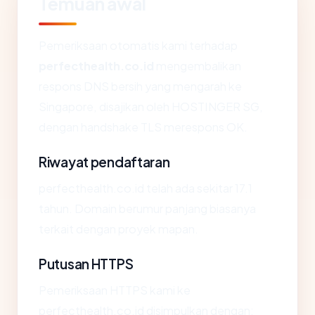
Temuan awal
Pemeriksaan otomatis kami terhadap
perfecthealth.co.id
mengembalikan
respons DNS bersih yang mengarah ke
Singapore, disajikan oleh HOSTINGER SG,
dengan handshake TLS merespons OK.
Riwayat pendaftaran
perfecthealth.co.id telah ada sekitar 17.1
tahun. Domain berumur panjang biasanya
terkait dengan proyek mapan.
Putusan HTTPS
Pemeriksaan HTTPS kami ke
perfecthealth.co.id disimpulkan dengan: