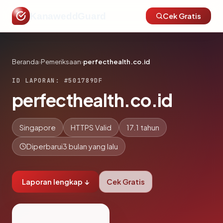
KanaweddGuard
Cek Gratis
Beranda
›
Pemeriksaan
›
perfecthealth.co.id
ID LAPORAN: #501789DF
perfecthealth.co.id
Singapore
HTTPS Valid
17.1 tahun
Diperbarui
3 bulan yang lalu
Laporan lengkap ↓
Cek Gratis