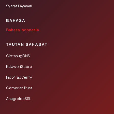
Syarat Layanan
BAHASA
Bahasa Indonesia
TAUTAN SAHABAT
CiptanugDNS
KalaweitScore
IndotradVerify
CemerlanTrust
AnugrelecSSL