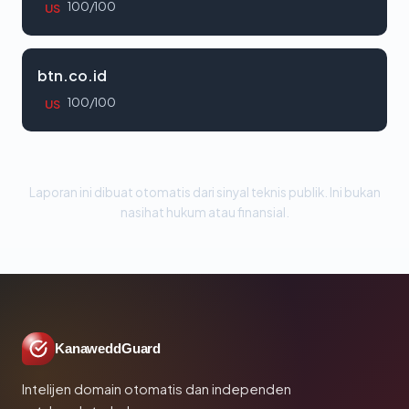
100/100
US
btn.co.id
100/100
US
Laporan ini dibuat otomatis dari sinyal teknis publik. Ini bukan
nasihat hukum atau finansial.
KanaweddGuard
Intelijen domain otomatis dan independen