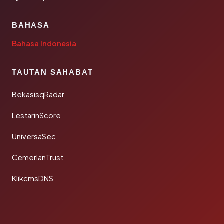
BAHASA
Bahasa Indonesia
TAUTAN SAHABAT
BekasisqRadar
LestarinScore
UniversaSec
CemerlanTrust
KlikcmsDNS