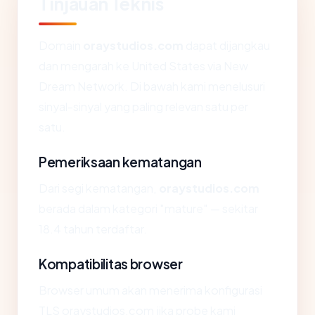
Tinjauan Teknis
Domain
oraystudios.com
dapat dijangkau
dan mengarah ke United States via New
Dream Network. Di bawah kami menelusuri
sinyal-sinyal yang paling relevan satu per
satu.
Pemeriksaan kematangan
Dari segi kematangan,
oraystudios.com
berada dalam kategori "mature" — sekitar
18.4 tahun terdaftar.
Kompatibilitas browser
Browser umum akan menerima konfigurasi
TLS oraystudios.com jika probe kami