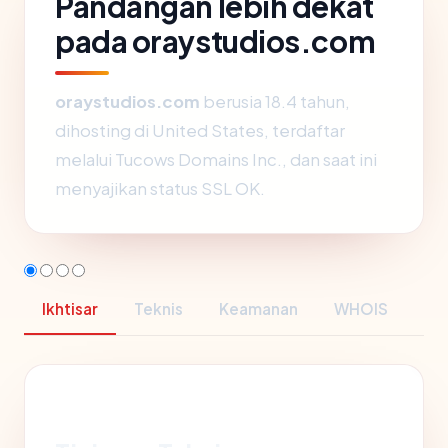
Pandangan lebih dekat
pada oraystudios.com
oraystudios.com
berusia 18.4 tahun,
dihosting di United States, terdaftar
melalui Tucows Domains Inc., dan saat ini
menyajikan status SSL OK.
Ikhtisar
Teknis
Keamanan
WHOIS