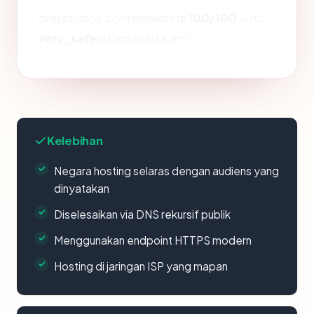
oraystudios.com berakhir di
100/100
— itu
very_safe
dalam skala kami.
Kelebihan
Negara hosting selaras dengan audiens yang
dinyatakan
Diselesaikan via DNS rekursif publik
Menggunakan endpoint HTTPS modern
Hosting di jaringan ISP yang mapan