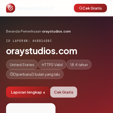
KanaweddGuard
Cek Gratis
Beranda
›
Pemeriksaan
›
oraystudios.com
ID LAPORAN: #4BB14D8C
oraystudios.com
United States
HTTPS Valid
18.4 tahun
Diperbarui
3 bulan yang lalu
Laporan lengkap ↓
Cek Gratis