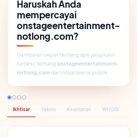
Haruskah Anda
mempercayai
onstageentertainment-
notlong.com?
Gambaran cepat tentang apa yang kami
ketahui tentang
onstageentertainment-
notlong.com
dari sinyal teknis publik.
Ikhtisar
Teknis
Keamanan
WHOIS