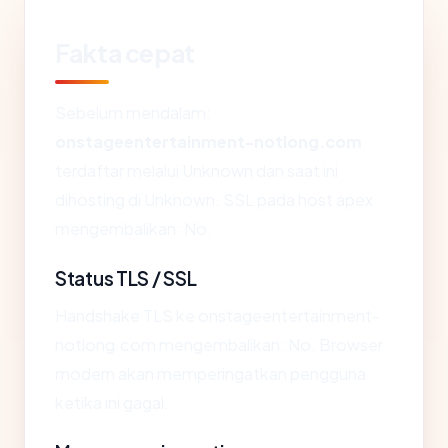
Fakta cepat
Sebelum mendalam:
onstageentertainment-notlong.com
terdaftar melalui Unknown dan saat ini
dihosting di Unknown. SSL pada host apex
mengembalikan: No.
Status TLS / SSL
Handshake TLS ke onstageentertainment-
notlong.com mengembalikan: No. Browser
modern akan memperingatkan pengguna
ketika ini gagal.