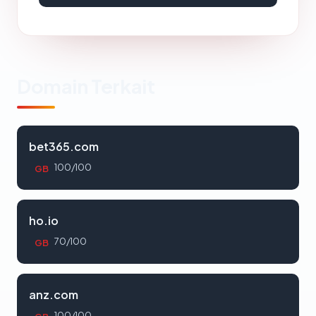
Domain Terkait
bet365.com
100/100
GB
ho.io
70/100
GB
anz.com
100/100