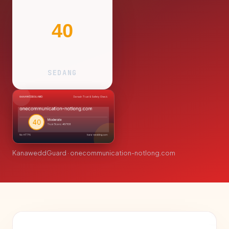
40
SEDANG
KanaweddGuard · onecommunication-notlong.com