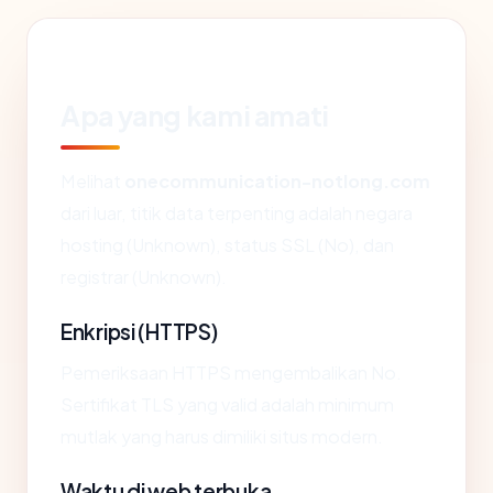
Apa yang kami amati
Melihat
onecommunication-notlong.com
dari luar, titik data terpenting adalah negara
hosting (Unknown), status SSL (No), dan
registrar (Unknown).
Enkripsi (HTTPS)
Pemeriksaan HTTPS mengembalikan No.
Sertifikat TLS yang valid adalah minimum
mutlak yang harus dimiliki situs modern.
Waktu di web terbuka