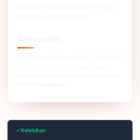
biasanya mencakup baik bisnis sah maupun
cangkang yang diganti merek.
Kesimpulan
Setelah memadukan sinyal DNS, TLS, RDAP,
dan GeoIP, skor otomatis kami untuk
onecommunication-notlong.com
ada di
40/100
(
moderate
).
Kelebihan