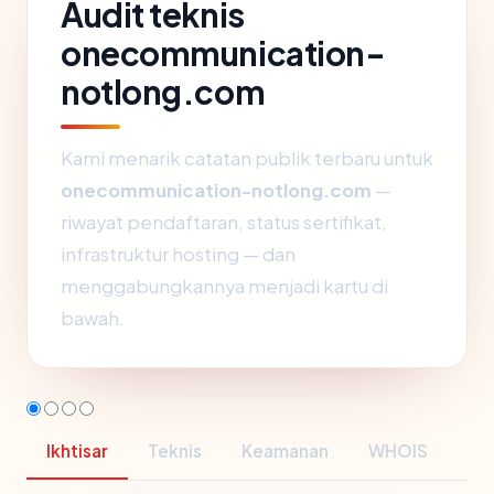
Audit teknis
onecommunication-
notlong.com
Kami menarik catatan publik terbaru untuk
onecommunication-notlong.com
—
riwayat pendaftaran, status sertifikat,
infrastruktur hosting — dan
menggabungkannya menjadi kartu di
bawah.
Ikhtisar
Teknis
Keamanan
WHOIS