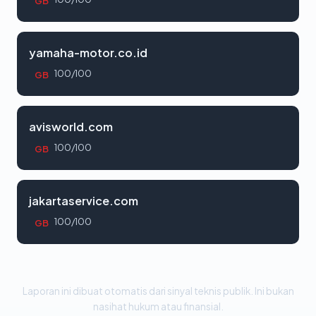
GB
yamaha-motor.co.id
100/100
GB
avisworld.com
100/100
GB
jakartaservice.com
100/100
GB
Laporan ini dibuat otomatis dari sinyal teknis publik. Ini bukan
nasihat hukum atau finansial.