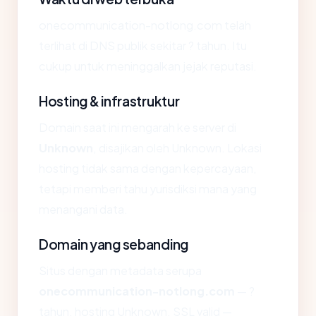
onecommunication-notlong.com telah
terlihat di DNS publik sekitar ? tahun. Itu
cukup untuk meninggalkan jejak reputasi.
Hosting & infrastruktur
Domain saat ini mengarah ke server di
Unknown
, disajikan oleh Unknown. Lokasi
hosting tidak sama dengan kepercayaan,
tetapi memberi tahu yurisdiksi mana yang
menangani data.
Domain yang sebanding
Situs dengan metadata serupa
onecommunication-notlong.com
— ?
tahun, hosting Unknown, SSL valid —