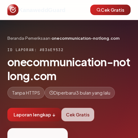
KanaweddGuard
Cek Gratis
Beranda
›
Pemeriksaan
›
onecommunication-notlong.com
ID LAPORAN: #836E9532
onecommunication-not
long.com
Tanpa HTTPS
Diperbarui
3 bulan yang lalu
Laporan lengkap ↓
Cek Gratis