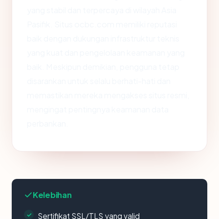
yang stabil dan terpercaya di wilayah Asia
Pasifik. Situs ocbc.com memiliki reputasi
baik dengan dukungan infrastruktur teknis
yang kuat dan pengelolaan keamanan yang
baik. Meskipun demikian, pengguna tetap
disarankan untuk selalu berhati-hati dan
memastikan mereka mengakses situs resmi,
mengingat pentingnya keamanan data
perbankan.
Kelebihan
Sertifikat SSL/TLS yang valid