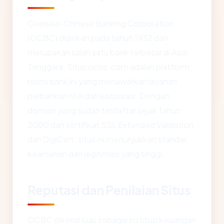
Oversea-Chinese Banking Corporation
(OCBC) didirikan pada tahun 1932 dan
merupakan salah satu bank terbesar di Asia
Tenggara. Situs ocbc.com adalah platform
resmi bank ini yang menawarkan layanan
perbankan ritel dan korporasi. Dengan
domain yang sudah terdaftar sejak tahun
2000 dan sertifikat SSL Extended Validation
dari DigiCert, situs ini menunjukkan standar
keamanan dan legitimasi yang tinggi.
Reputasi dan Penilaian Situs
OCBC dikenal luas sebagai institusi keuangan