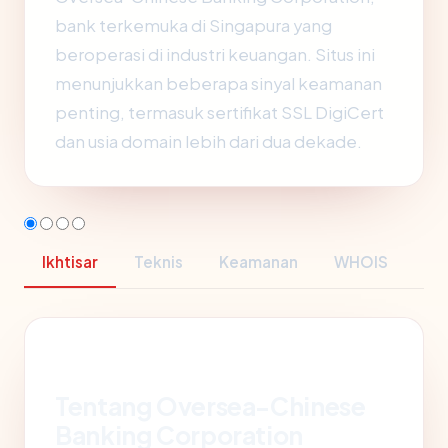
bank terkemuka di Singapura yang
beroperasi di industri keuangan. Situs ini
menunjukkan beberapa sinyal keamanan
penting, termasuk sertifikat SSL DigiCert
dan usia domain lebih dari dua dekade.
Ikhtisar
Teknis
Keamanan
WHOIS
Tentang Oversea-Chinese
Banking Corporation