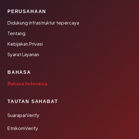
PERUSAHAAN
Didukung infrastruktur tepercaya
Tentang
Kebijakan Privasi
Syarat Layanan
BAHASA
Bahasa Indonesia
TAUTAN SAHABAT
SuaraparVerify
EtnikomVerify