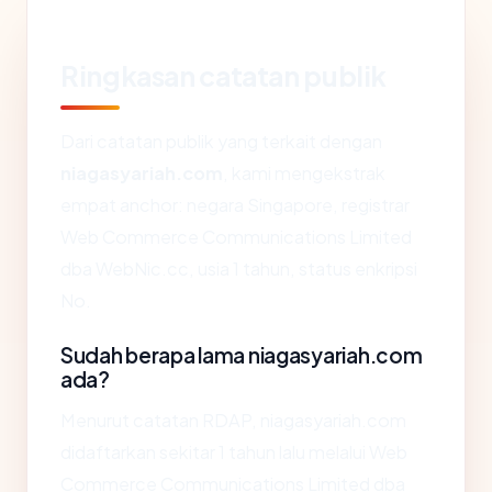
Ringkasan catatan publik
Dari catatan publik yang terkait dengan
niagasyariah.com
, kami mengekstrak
empat anchor: negara Singapore, registrar
Web Commerce Communications Limited
dba WebNic.cc, usia 1 tahun, status enkripsi
No.
Sudah berapa lama niagasyariah.com
ada?
Menurut catatan RDAP, niagasyariah.com
didaftarkan sekitar 1 tahun lalu melalui Web
Commerce Communications Limited dba