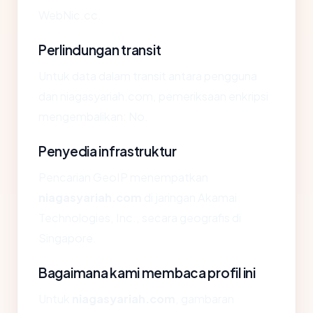
WebNic.cc.
Perlindungan transit
Untuk data dalam transit antara pengguna
dan niagasyariah.com, pemeriksaan enkripsi
mengembalikan: No.
Penyedia infrastruktur
Pencarian GeoIP menempatkan
niagasyariah.com
di jaringan Akamai
Technologies, Inc., secara geografis di
Singapore.
Bagaimana kami membaca profil ini
Untuk
niagasyariah.com
, gambaran