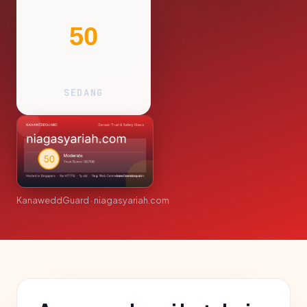
50
SEDANG
KanaweddGuard · niagasyariah.com