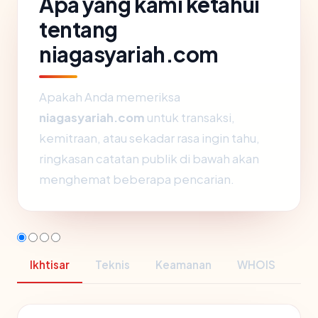
Apa yang kami ketahui
tentang
niagasyariah.com
Apakah Anda memeriksa
niagasyariah.com
untuk transaksi,
kemitraan, atau sekadar rasa ingin tahu,
ringkasan catatan publik di bawah akan
menghemat beberapa pencarian.
Ikhtisar
Teknis
Keamanan
WHOIS