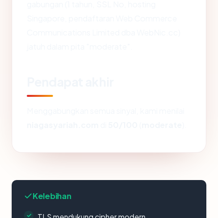
gabungan (1 tahun, SSL No, hosting
Singapore, pendaftaran Web Commerce
Communications Limited dba WebNic.cc)
jatuh dalam pita "moderate".
Pendapat akhir
Menggabungkan semua sinyal, kami menilai
niagasyariah.com
di
50/100
(
moderate
).
Kelebihan
TLS mendukung cipher modern