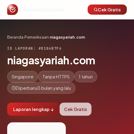
KanaweddGuard
Cek Gratis
Beranda
›
Pemeriksaan
›
niagasyariah.com
ID LAPORAN: #0184B7F6
niagasyariah.com
Singapore
Tanpa HTTPS
1 tahun
Diperbarui
3 bulan yang lalu
Laporan lengkap ↓
Cek Gratis