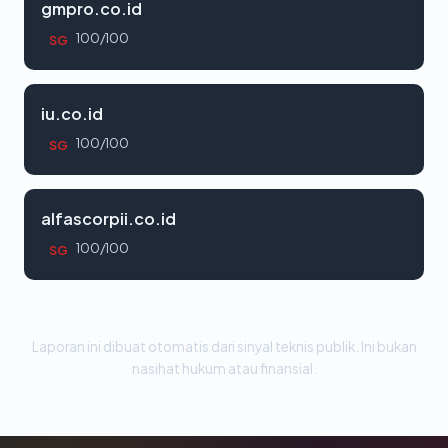
gmpro.co.id
100/100
SG
iu.co.id
100/100
SG
alfascorpii.co.id
100/100
SG
Laporan ini dibuat otomatis dari sinyal teknis publik. Ini bukan
nasihat hukum atau finansial.