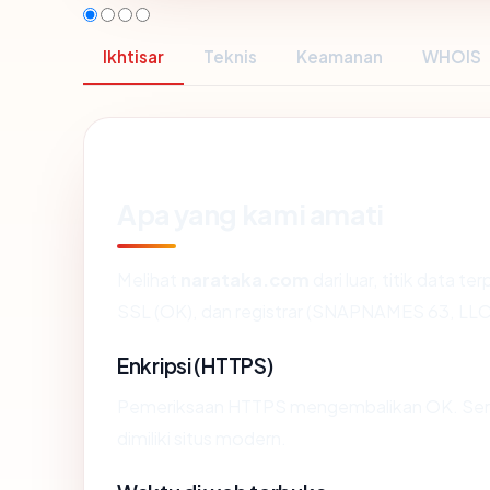
Ikhtisar
Teknis
Keamanan
WHOIS
Apa yang kami amati
Melihat
narataka.com
dari luar, titik data t
SSL (OK), dan registrar (SNAPNAMES 63, LLC
Enkripsi (HTTPS)
Pemeriksaan HTTPS mengembalikan OK. Sertif
dimiliki situs modern.