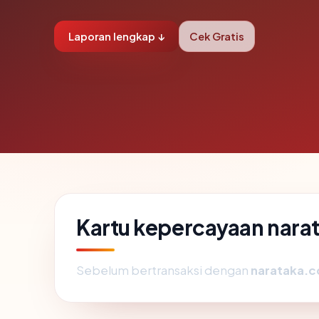
Laporan lengkap ↓
Cek Gratis
Kartu kepercayaan nar
Sebelum bertransaksi dengan
narataka.