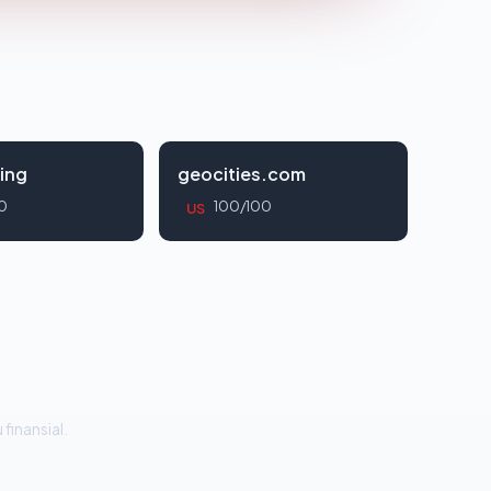
ing
geocities.com
0
100/100
US
 finansial.