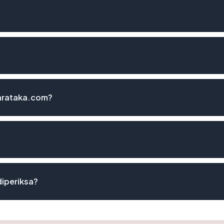
arataka.com?
diperiksa?