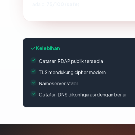
ada di
75/100
(
safe
).
Kelebihan
Catatan RDAP publik tersedia
TLS mendukung cipher modern
Nameserver stabil
Catatan DNS dikonfigurasi dengan benar