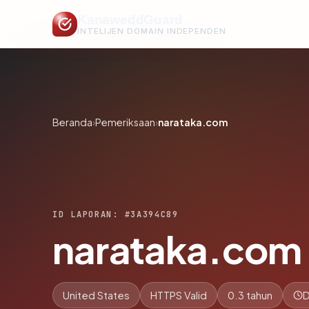
KanaweddGuard
INTELIJEN DOMAIN INDEPENDEN
Beranda
›
Pemeriksaan
›
narataka.com
ID LAPORAN: #3A394C89
narataka.com
United States
HTTPS Valid
0.3 tahun
D