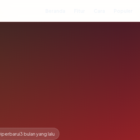
Beranda
Fitur
Cara
Populer
iperbarui
3 bulan yang lalu