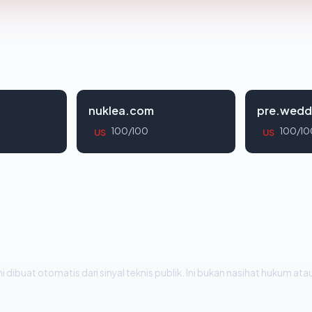
nuklea.com
pre.wedd
100/100
100/10
US
US
i dibuat otomatis dari sinyal teknis publik. Ini bukan nasihat hukum atau