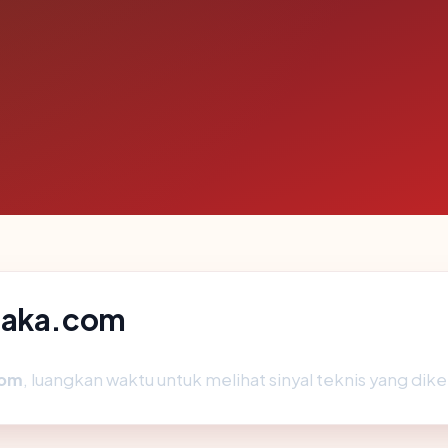
ataka.com
com
, luangkan waktu untuk melihat sinyal teknis yang di