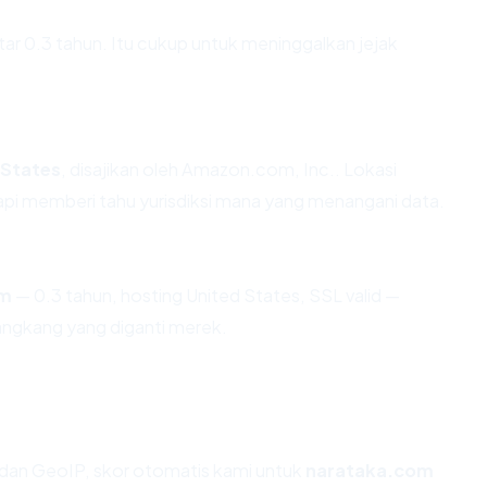
itar 0.3 tahun. Itu cukup untuk meninggalkan jejak
 States
, disajikan oleh Amazon.com, Inc.. Lokasi
pi memberi tahu yurisdiksi mana yang menangani data.
om
— 0.3 tahun, hosting United States, SSL valid —
angkang yang diganti merek.
dan GeoIP, skor otomatis kami untuk
narataka.com