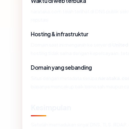
Waktu di web terbuka
narataka.com telah terlihat di DNS publik sek
reputasi.
Hosting & infrastruktur
Domain saat ini mengarah ke server di
United
hosting tidak sama dengan kepercayaan, teta
Domain yang sebanding
Situs dengan metadata serupa
narataka.c
biasanya mencakup baik bisnis sah maupun c
Kesimpulan
Setelah memadukan sinyal DNS, TLS, RDAP, 