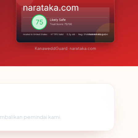
KanaweddGuard · narataka.com
kembalikan pemindai kami.