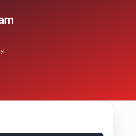
lam
yi.