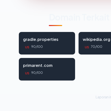
Domain Terkait
gradle.properties
wikipedia.org
90/100
70/100
US
US
primarent.com
90/100
US
Laporan in