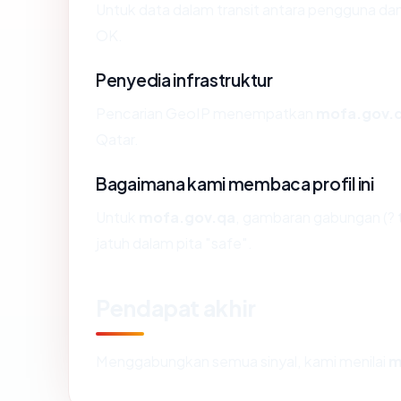
Untuk data dalam transit antara pengguna d
OK.
Penyedia infrastruktur
Pencarian GeoIP menempatkan
mofa.gov.
Qatar.
Bagaimana kami membaca profil ini
Untuk
mofa.gov.qa
, gambaran gabungan (? 
jatuh dalam pita "safe".
Pendapat akhir
Menggabungkan semua sinyal, kami menilai
m