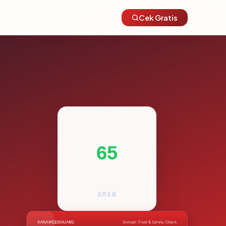
Cek Gratis
65
AMAN