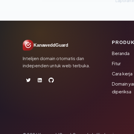
Laporan in
PRODU
KanaweddGuard
Beranda
Intelijen domain otomatis dan
Fitur
independen untuk web terbuka.
Cara kerja
Domain ya
diperiksa