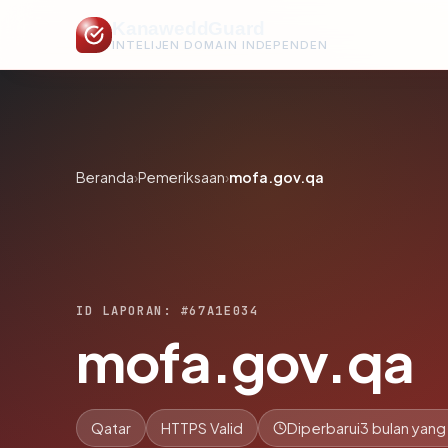
KanaweddGuard
INTELIJEN DOMAIN INDEPENDEN
Beranda
›
Pemeriksaan
›
mofa.gov.qa
ID LAPORAN: #67A1E034
mofa.gov.qa
Qatar
HTTPS Valid
Diperbarui
3 bulan yang 