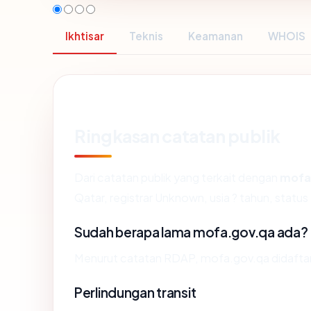
Ikhtisar
Teknis
Keamanan
WHOIS
Ringkasan catatan publik
Dari catatan publik yang terkait dengan
mofa
Qatar, registrar Unknown, usia ? tahun, status
Sudah berapa lama mofa.gov.qa ada?
Menurut catatan RDAP, mofa.gov.qa didaftarka
Perlindungan transit