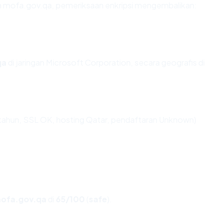
an mofa.gov.qa, pemeriksaan enkripsi mengembalikan:
qa
di jaringan Microsoft Corporation, secara geografis di
tahun, SSL OK, hosting Qatar, pendaftaran Unknown)
ofa.gov.qa
di
65/100
(
safe
).