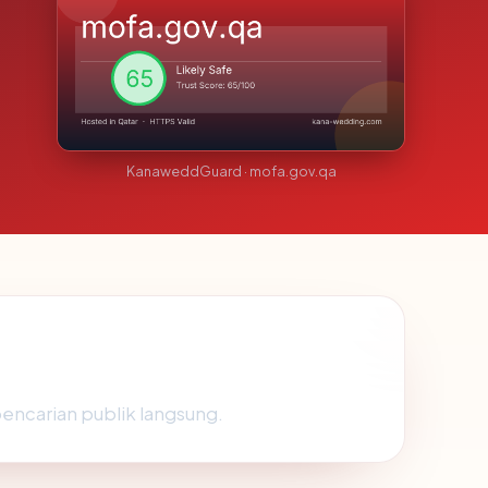
KanaweddGuard · mofa.gov.qa
pencarian publik langsung.