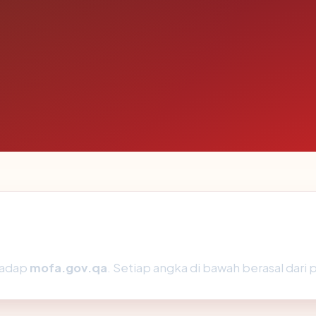
rhadap
mofa.gov.qa
. Setiap angka di bawah berasal dari 