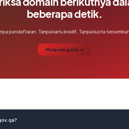
riksa domain berikutnya da
beberapa detik.
npa pendaftaran. Tanpa kartu kredit. Tanpa kuota tersembun
Mulai cek gratis →
gov.qa?