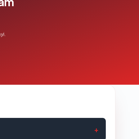
lam
yi.