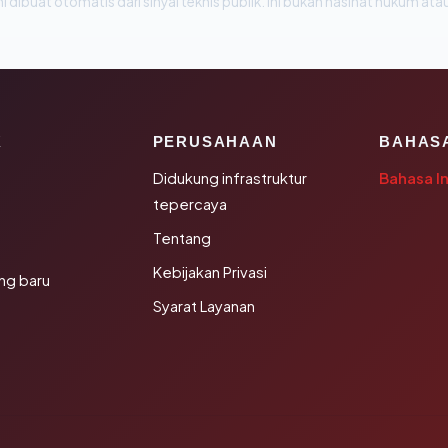
i dibuat otomatis dari sinyal teknis publik. Ini bukan nasihat hukum atau
K
PERUSAHAAN
BAHAS
Didukung infrastruktur
Bahasa I
tepercaya
Tentang
Kebijakan Privasi
ng baru
Syarat Layanan