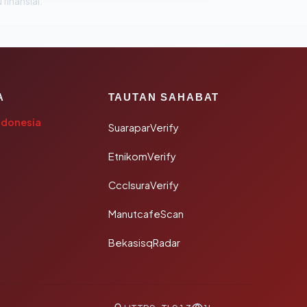
 finansial.
A
TAUTAN SAHABAT
ndonesia
SuaraparVerify
EtnikomVerify
CcclsuraVerify
ManutcafeScan
BekasisqRadar