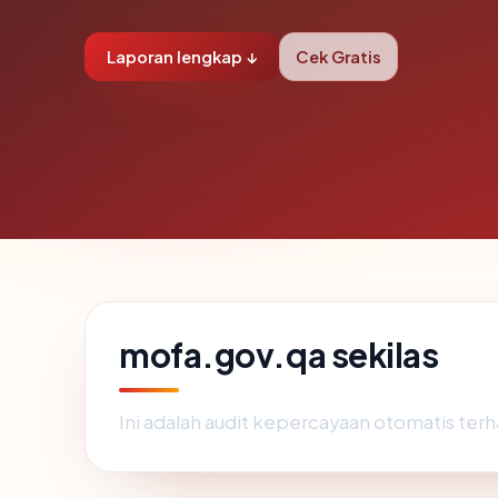
Laporan lengkap ↓
Cek Gratis
mofa.gov.qa sekilas
Ini adalah audit kepercayaan otomatis te