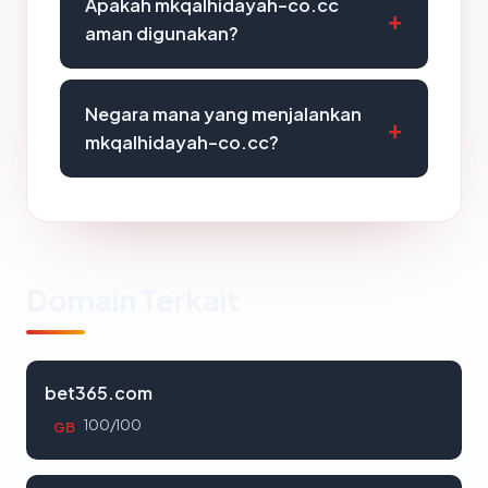
Apakah mkqalhidayah-co.cc
aman digunakan?
Negara mana yang menjalankan
mkqalhidayah-co.cc?
Domain Terkait
bet365.com
100/100
GB