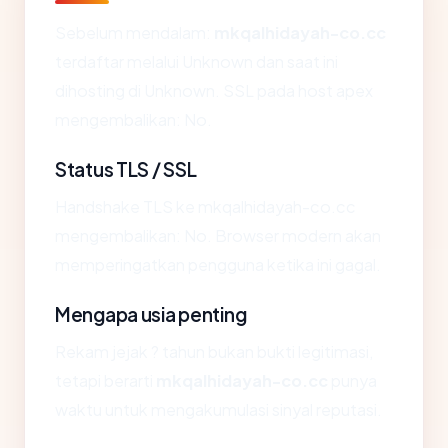
Sebelum mendalam:
mkqalhidayah-co.cc
terdaftar melalui Unknown dan saat ini
dihosting di Unknown. SSL pada host apex
mengembalikan: No.
Status TLS / SSL
Handshake TLS ke mkqalhidayah-co.cc
mengembalikan: No. Browser modern akan
memperingatkan pengguna ketika ini gagal.
Mengapa usia penting
Rekam jejak ? tahun bukan bukti legitimasi,
tetapi berarti
mkqalhidayah-co.cc
punya
waktu untuk mengakumulasi sinyal reputasi.