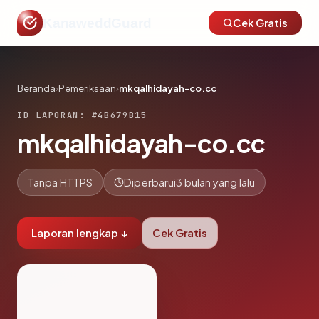
KanaweddGuard
Cek Gratis
Beranda
›
Pemeriksaan
›
mkqalhidayah-co.cc
ID LAPORAN: #4B679B15
mkqalhidayah-co.cc
Tanpa HTTPS
Diperbarui
3 bulan yang lalu
Laporan lengkap ↓
Cek Gratis