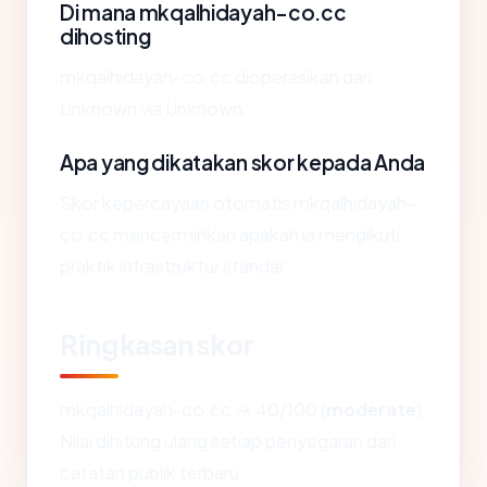
Di mana mkqalhidayah-co.cc
dihosting
mkqalhidayah-co.cc dioperasikan dari
Unknown via Unknown.
Apa yang dikatakan skor kepada Anda
Skor kepercayaan otomatis mkqalhidayah-
co.cc mencerminkan apakah ia mengikuti
praktik infrastruktur standar.
Ringkasan skor
mkqalhidayah-co.cc → 40/100 (
moderate
).
Nilai dihitung ulang setiap penyegaran dari
catatan publik terbaru.