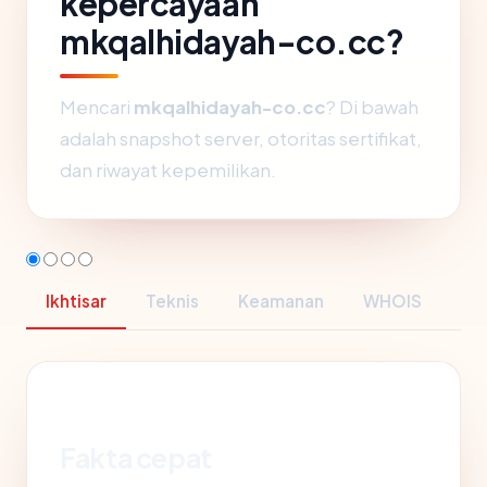
kepercayaan
mkqalhidayah-co.cc?
Mencari
mkqalhidayah-co.cc
? Di bawah
adalah snapshot server, otoritas sertifikat,
dan riwayat kepemilikan.
Ikhtisar
Teknis
Keamanan
WHOIS
Fakta cepat