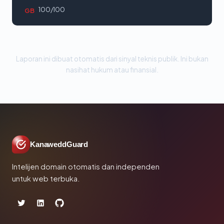
100/100
GB
Laporan ini dibuat otomatis dari sinyal teknis publik. Ini bukan
nasihat hukum atau finansial.
KanaweddGuard
Intelijen domain otomatis dan independen
untuk web terbuka.