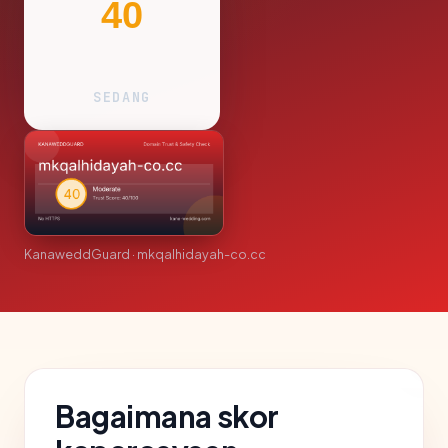
40
SEDANG
KanaweddGuard · mkqalhidayah-co.cc
Bagaimana skor