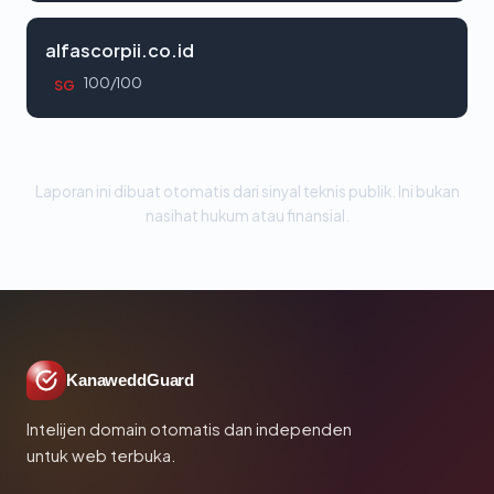
alfascorpii.co.id
100/100
SG
Laporan ini dibuat otomatis dari sinyal teknis publik. Ini bukan
nasihat hukum atau finansial.
KanaweddGuard
Intelijen domain otomatis dan independen
untuk web terbuka.