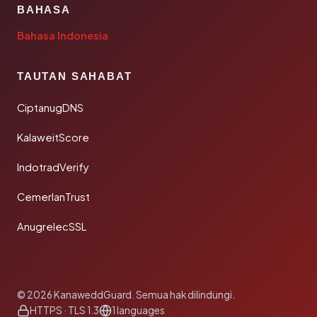
BAHASA
Bahasa Indonesia
TAUTAN SAHABAT
CiptanugDNS
KalaweitScore
IndotradVerify
CemerlanTrust
AnugrelecSSL
© 2026 KanaweddGuard. Semua hak dilindungi.
HTTPS · TLS 1.3
1 languages