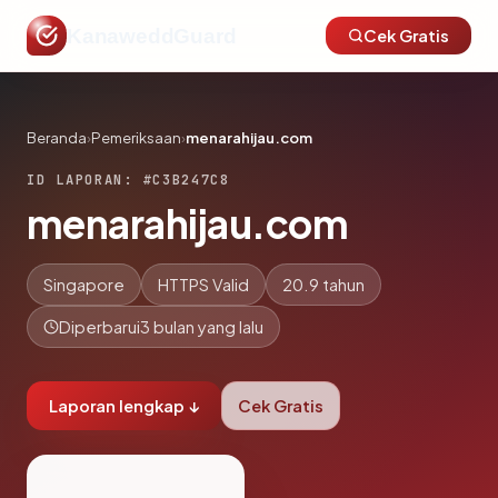
KanaweddGuard
Cek Gratis
Beranda
›
Pemeriksaan
›
menarahijau.com
ID LAPORAN: #C3B247C8
menarahijau.com
Singapore
HTTPS Valid
20.9 tahun
Diperbarui
3 bulan yang lalu
Laporan lengkap ↓
Cek Gratis