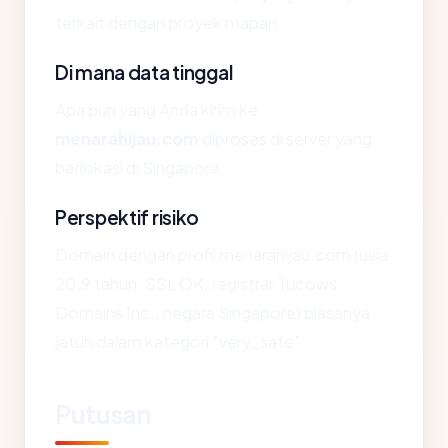
terkait dengan proyek mapan.
Di mana data tinggal
Apa pun yang Anda kirim ke
menarahijau.com
diproses di server yang
berlokasi di Singapore.
Perspektif risiko
Domain dengan profil menarahijau.com (usia
20.9 tahun, SSL OK, registrar Tucows
Domains Inc., negara Singapore) biasanya
jatuh dalam kategori "very_safe".
Putusan