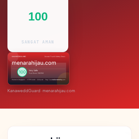
100
SANGAT AMAN
KanaweddGuard · menarahijau.com