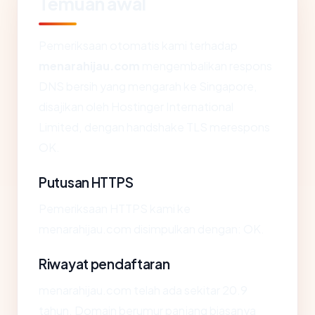
Temuan awal
Pemeriksaan otomatis kami terhadap
menarahijau.com
mengembalikan respons
DNS bersih yang mengarah ke Singapore,
disajikan oleh Hostinger International
Limited, dengan handshake TLS merespons
OK.
Putusan HTTPS
Pemeriksaan HTTPS kami ke
menarahijau.com disimpulkan dengan: OK.
Riwayat pendaftaran
menarahijau.com telah ada sekitar 20.9
tahun. Domain berumur panjang biasanya