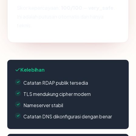
Skor kepercayaan:
100/100
—
very_safe
.
Ini adalah putusan otomatis dan hanya
teknis.
Kelebihan
Catatan RDAP publik tersedia
TLS mendukung cipher modern
Nameserver stabil
Catatan DNS dikonfigurasi dengan benar