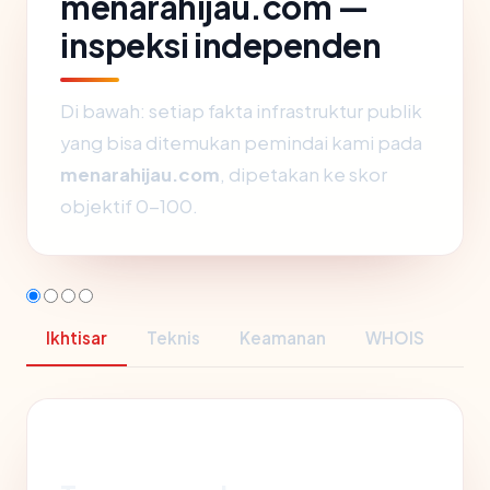
menarahijau.com —
inspeksi independen
Di bawah: setiap fakta infrastruktur publik
yang bisa ditemukan pemindai kami pada
menarahijau.com
, dipetakan ke skor
objektif 0-100.
Ikhtisar
Teknis
Keamanan
WHOIS