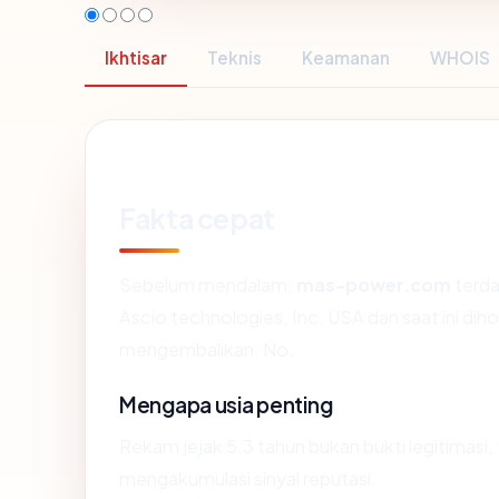
Ikhtisar
Teknis
Keamanan
WHOIS
Fakta cepat
Sebelum mendalam:
mas-power.com
terda
Ascio technologies, Inc. USA dan saat ini dih
mengembalikan: No.
Mengapa usia penting
Rekam jejak 5.3 tahun bukan bukti legitimasi, 
mengakumulasi sinyal reputasi.