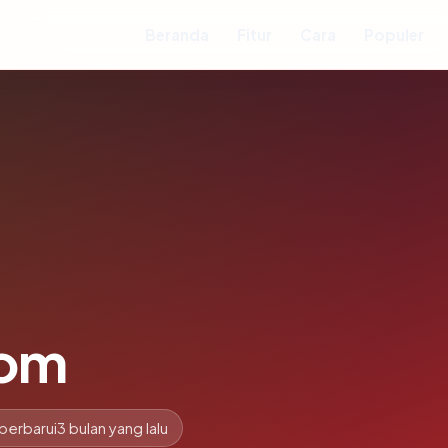
Beranda
Fitur
Cara
Populer
om
perbarui
3 bulan yang lalu