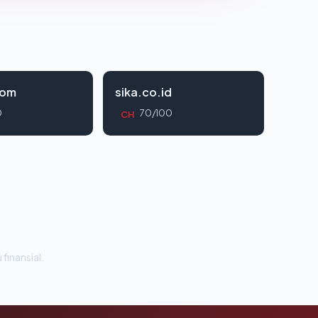
com
sika.co.id
0
70/100
CH
 finansial.