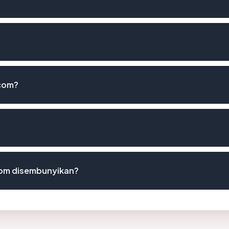
com?
om disembunyikan?