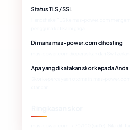
Status TLS / SSL
Handshake TLS ke mas-power.com mengemba
pengguna ketika ini gagal.
Di mana mas-power.com dihosting
mas-power.com dioperasikan dari Switzerlan
Apa yang dikatakan skor kepada Anda
Skor kepercayaan otomatis mas-power.com me
standar.
Ringkasan skor
mas-power.com → 70/100 (
safe
). Nilai dih