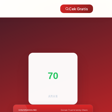
Cek Gratis
70
AMAN