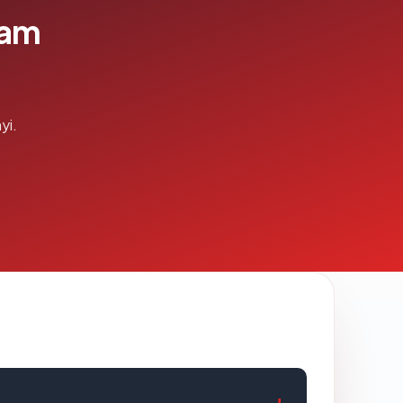
lam
yi.