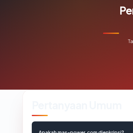
Pe
Ta
Pertanyaan Umum
Apakah mas-power.com dienkripsi?