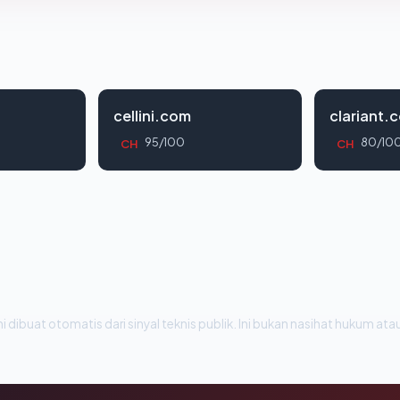
cellini.com
clariant.
95/100
80/10
CH
CH
i dibuat otomatis dari sinyal teknis publik. Ini bukan nasihat hukum atau