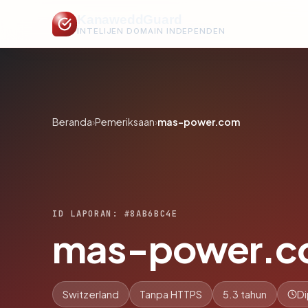
KanaweddGuard
INTELIJEN DOMAIN INDEPENDEN
Beranda
›
Pemeriksaan
›
mas-power.com
ID LAPORAN: #8AB6BC4E
mas-power.c
Switzerland
Tanpa HTTPS
5.3 tahun
Di