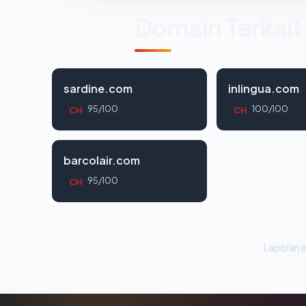
Domain Terkait
sardine.com
inlingua.com
95/100
100/100
CH
CH
barcolair.com
95/100
CH
Laporan in