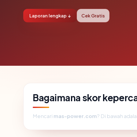
Laporan lengkap ↓
Cek Gratis
Bagaimana skor keper
Mencari
mas-power.com
? Di bawah adala