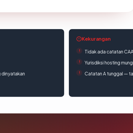
Kekurangan
Tidak ada catatan CA
Yurisdiksi hosting mun
g dinyatakan
Catatan A tunggal — ta