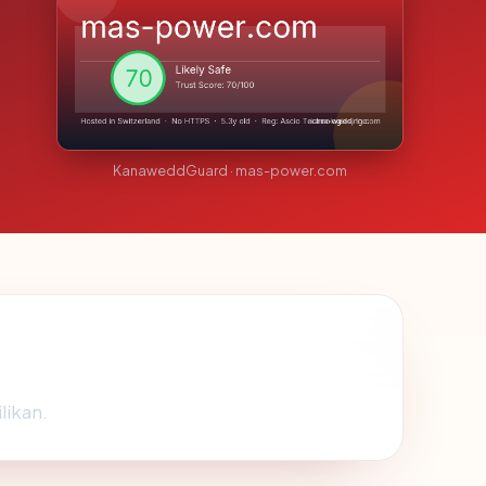
KanaweddGuard · mas-power.com
likan.