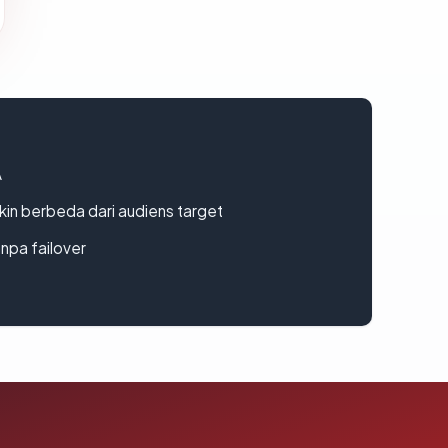
A
gkin berbeda dari audiens target
npa failover