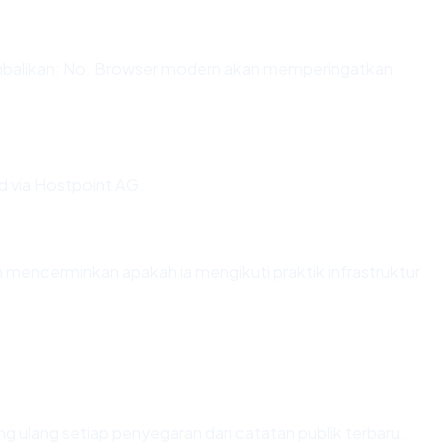
likan: No. Browser modern akan memperingatkan
d via Hostpoint AG.
ncerminkan apakah ia mengikuti praktik infrastruktur
itung ulang setiap penyegaran dari catatan publik terbaru.