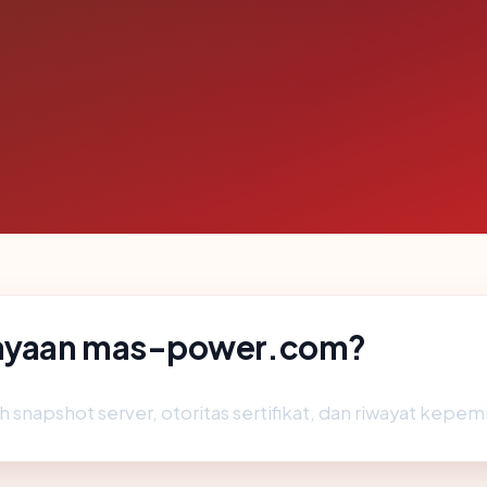
cayaan mas-power.com?
h snapshot server, otoritas sertifikat, dan riwayat kepemi