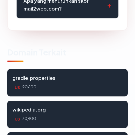
Apa yang menurunkan skor
mail2web.com?
Domain Terkait
gradle.properties
90/100
US
wikipedia.org
70/100
US