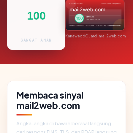
100
KanaweddGuard · mail2web.com
SANGAT AMAN
Membaca sinyal
mail2web.com
Angka-angka di bawah berasal langsung
dari respons DNS, TLS, dan RDAP langsung