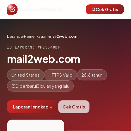
KanaweddGuard
Cek Gratis
Beranda
›
Pemeriksaan
›
mail2web.com
ID LAPORAN: #FE5548DF
mail2web.com
United States
HTTPS Valid
28.8 tahun
Diperbarui
3 bulan yang lalu
Laporan lengkap ↓
Cek Gratis