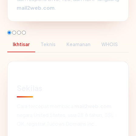
mail2web.com
.
Ikhtisar
Teknis
Keamanan
WHOIS
Sekilas
Cara tercepat membaca
mail2web.com
:
negara United States, usia 28.8 tahun, SSL
OK, registrar Tucows Domains Inc..