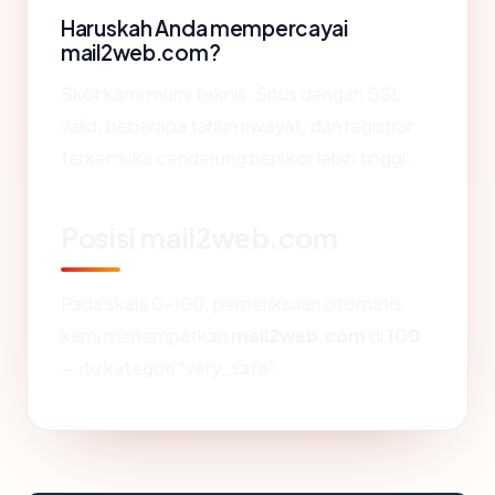
Haruskah Anda mempercayai
mail2web.com?
Skor kami murni teknis. Situs dengan SSL
valid, beberapa tahun riwayat, dan registrar
terkemuka cenderung berskor lebih tinggi.
Posisi mail2web.com
Pada skala 0-100, pemeriksaan otomatis
kami menempatkan
mail2web.com
di
100
— itu kategori "very_safe".