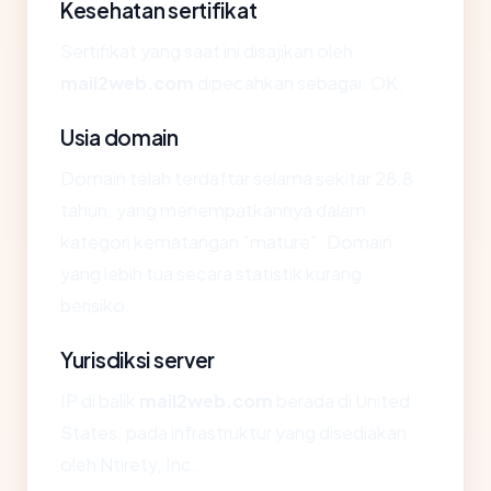
Kesehatan sertifikat
Sertifikat yang saat ini disajikan oleh
mail2web.com
dipecahkan sebagai: OK.
Usia domain
Domain telah terdaftar selama sekitar 28.8
tahun, yang menempatkannya dalam
kategori kematangan "mature". Domain
yang lebih tua secara statistik kurang
berisiko.
Yurisdiksi server
IP di balik
mail2web.com
berada di United
States, pada infrastruktur yang disediakan
oleh Ntirety, Inc..