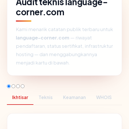
Audit teknis language-
corner.com
Kami menarik catatan publik terbaru untuk
language-corner.com
— riwayat
pendaftaran, status sertifikat, infrastruktur
hosting — dan menggabungkannya
menjadi kartu di bawah.
Ikhtisar
Teknis
Keamanan
WHOIS