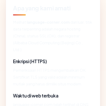
Apa yang kami amati
Melihat
language-corner.com
dari luar, titik
data terpenting adalah negara hosting
(China), status SSL (OK), dan registrar
(Alibaba Cloud Computing (Beijing) Co.,
Ltd.).
Enkripsi (HTTPS)
Pemeriksaan HTTPS mengembalikan OK.
Sertifikat TLS yang valid adalah minimum
mutlak yang harus dimiliki situs modern.
Waktu di web terbuka
language-corner.com telah terlihat di DNS