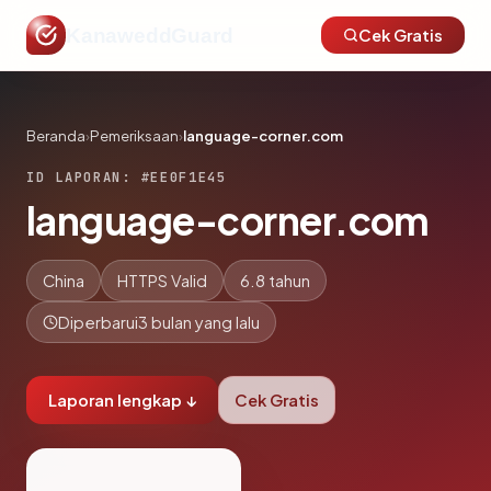
KanaweddGuard
Cek Gratis
Beranda
›
Pemeriksaan
›
language-corner.com
ID LAPORAN: #EE0F1E45
language-corner.com
China
HTTPS Valid
6.8 tahun
Diperbarui
3 bulan yang lalu
Laporan lengkap ↓
Cek Gratis