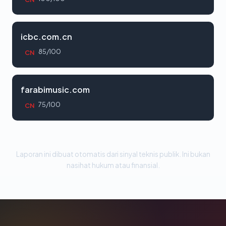
icbc.com.cn
85/100
CN
farabimusic.com
75/100
CN
Laporan ini dibuat otomatis dari sinyal teknis publik. Ini bukan
nasihat hukum atau finansial.