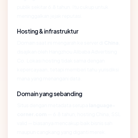
publik sekitar 6.8 tahun. Itu cukup untuk
meninggalkan jejak reputasi.
Hosting & infrastruktur
Domain saat ini mengarah ke server di
China
,
disajikan oleh Hangzhou Alibaba Advertising
Co. Lokasi hosting tidak sama dengan
kepercayaan, tetapi memberi tahu yurisdiksi
mana yang menangani data.
Domain yang sebanding
Situs dengan metadata serupa
language-
corner.com
— 6.8 tahun, hosting China, SSL
valid — biasanya mencakup baik bisnis sah
maupun cangkang yang diganti merek.