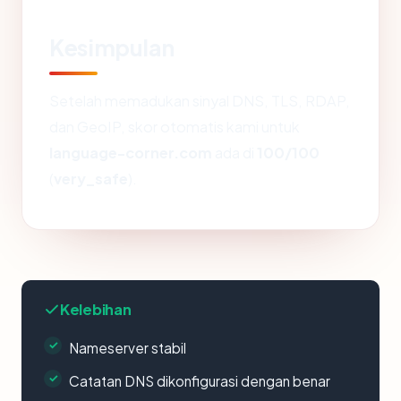
Kesimpulan
Setelah memadukan sinyal DNS, TLS, RDAP,
dan GeoIP, skor otomatis kami untuk
language-corner.com
ada di
100/100
(
very_safe
).
Kelebihan
Nameserver stabil
Catatan DNS dikonfigurasi dengan benar