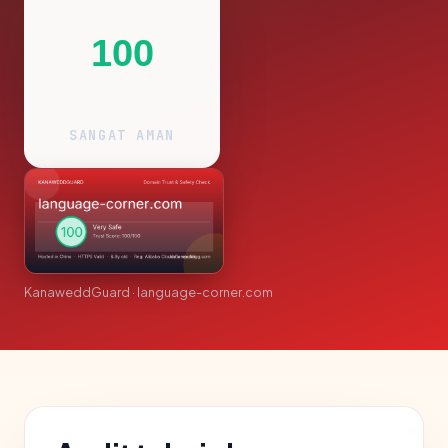
100
SANGAT AMAN
KanaweddGuard · language-corner.com