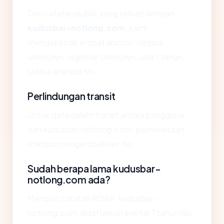
Dari catatan publik yang terkait dengan
kudusbar-notlong.com
, kami
mengekstrak empat anchor: negara
Unknown, registrar Unknown, usia ? tahun,
status enkripsi No.
Perlindungan transit
Untuk data dalam transit antara pengguna
dan kudusbar-notlong.com, pemeriksaan
enkripsi mengembalikan: No.
Sudah berapa lama kudusbar-
notlong.com ada?
Menurut catatan RDAP, kudusbar-
notlong.com didaftarkan sekitar ? tahun lalu