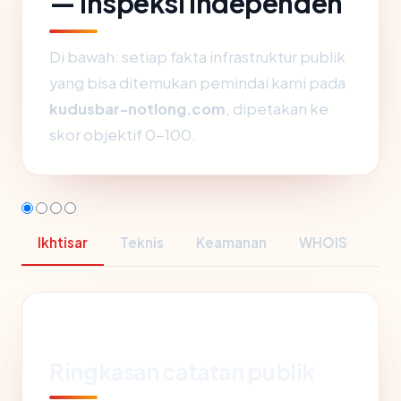
— inspeksi independen
Di bawah: setiap fakta infrastruktur publik
yang bisa ditemukan pemindai kami pada
kudusbar-notlong.com
, dipetakan ke
skor objektif 0-100.
Ikhtisar
Teknis
Keamanan
WHOIS
Ringkasan catatan publik