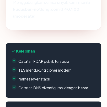
Menggabungkan semua sinyal, kami menilai
kudusbar-notlong.com
di
40/100
(
moderate
).
Kelebihan
Catatan RDAP publik tersedia
TLS mendukung cipher modern
Nameserver stabil
Catatan DNS dikonfigurasi dengan benar