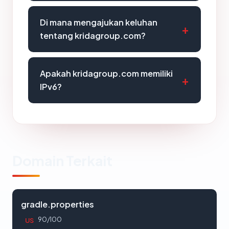
Di mana mengajukan keluhan
tentang kridagroup.com?
Apakah kridagroup.com memiliki
IPv6?
Domain Terkait
gradle.properties
90/100
US