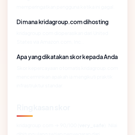
memperingatkan pengguna ketika ini gagal.
Di mana kridagroup.com dihosting
kridagroup.com dioperasikan dari United
States via Amazon.com, Inc..
Apa yang dikatakan skor kepada Anda
Skor kepercayaan otomatis kridagroup.com
mencerminkan apakah ia mengikuti praktik
infrastruktur standar.
Ringkasan skor
kridagroup.com → 90/100 (
very_safe
). Nilai
dihitung ulang setiap penyegaran dari