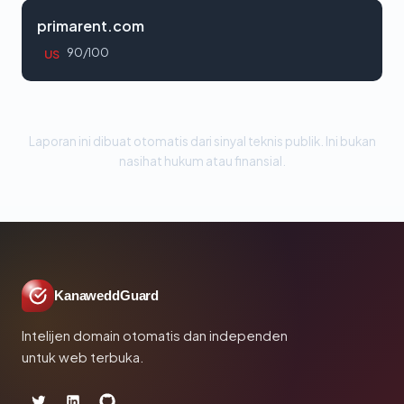
primarent.com
90/100
US
Laporan ini dibuat otomatis dari sinyal teknis publik. Ini bukan
nasihat hukum atau finansial.
KanaweddGuard
Intelijen domain otomatis dan independen
untuk web terbuka.