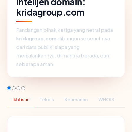
Intelijen domain:
kridagroup.com
Pandangan pihak ketiga yang netral pada
kridagroup.com
dibangun sepenuhnya
dari data publik: siapa yang
menjalankannya, di mana ia berada, dan
seberapa aman.
Ikhtisar
Teknis
Keamanan
WHOIS