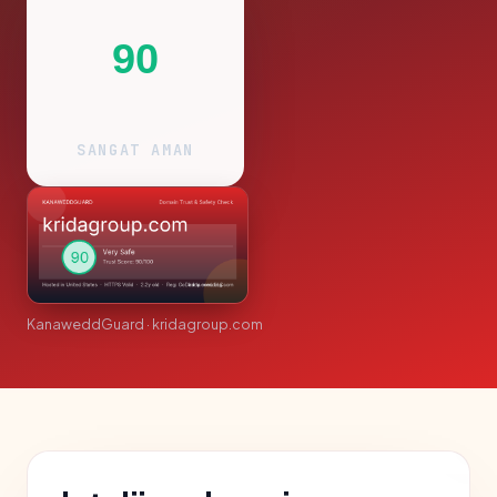
90
SANGAT AMAN
KanaweddGuard · kridagroup.com