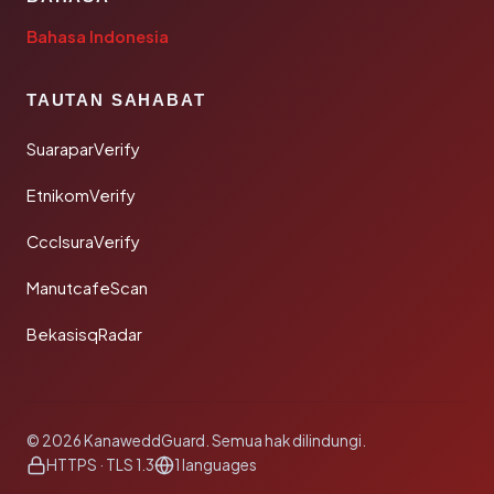
Bahasa Indonesia
TAUTAN SAHABAT
SuaraparVerify
EtnikomVerify
CcclsuraVerify
ManutcafeScan
BekasisqRadar
© 2026 KanaweddGuard. Semua hak dilindungi.
HTTPS · TLS 1.3
1 languages