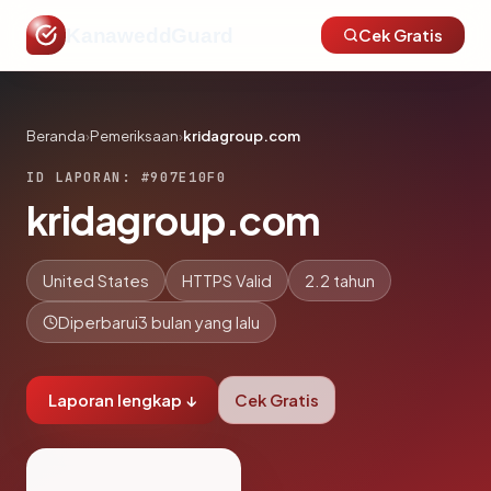
KanaweddGuard
Cek Gratis
Beranda
›
Pemeriksaan
›
kridagroup.com
ID LAPORAN: #907E10F0
kridagroup.com
United States
HTTPS Valid
2.2 tahun
Diperbarui
3 bulan yang lalu
Laporan lengkap ↓
Cek Gratis