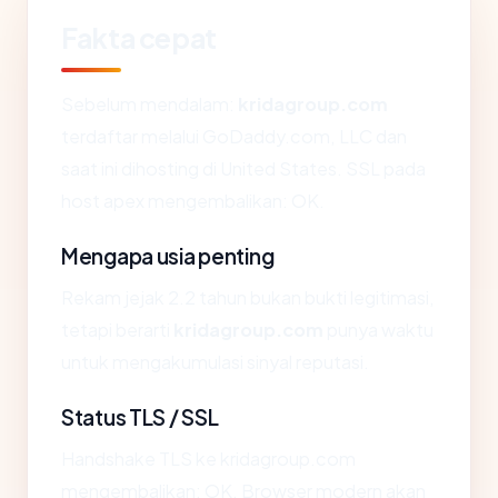
Fakta cepat
Sebelum mendalam:
kridagroup.com
terdaftar melalui GoDaddy.com, LLC dan
saat ini dihosting di United States. SSL pada
host apex mengembalikan: OK.
Mengapa usia penting
Rekam jejak 2.2 tahun bukan bukti legitimasi,
tetapi berarti
kridagroup.com
punya waktu
untuk mengakumulasi sinyal reputasi.
Status TLS / SSL
Handshake TLS ke kridagroup.com
mengembalikan: OK. Browser modern akan