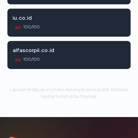
iu.co.id
100/100
SG
alfascorpii.co.id
100/100
SG
Laporan ini dibuat otomatis dari sinyal teknis publik. Ini bukan
nasihat hukum atau finansial.