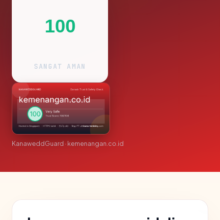
100
SANGAT AMAN
KanaweddGuard · kemenangan.co.id