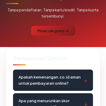
Tanpa pendaftaran. Tanpa kartu kredit. Tanpa kuota
tersembunyi.
Mulai cek gratis →
Pertanyaan Umum
Apakah kemenangan.co.id aman
untuk pembayaran online?
Apa yang menurunkan skor