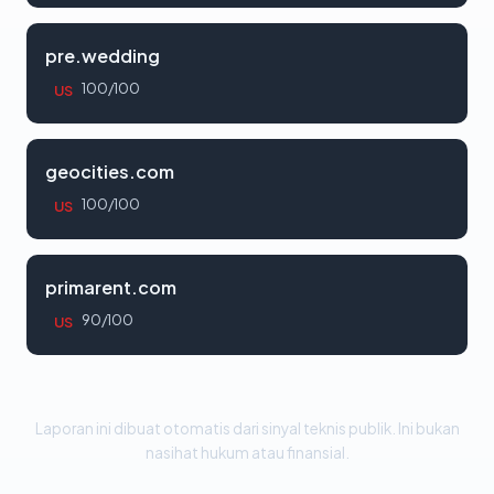
pre.wedding
100/100
US
geocities.com
100/100
US
primarent.com
90/100
US
Laporan ini dibuat otomatis dari sinyal teknis publik. Ini bukan
nasihat hukum atau finansial.