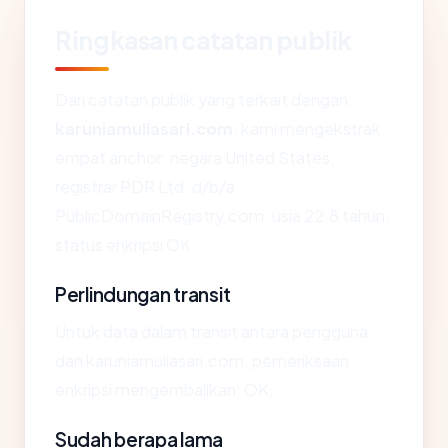
Ringkasan catatan publik
Dari catatan publik yang terkait dengan
karuniamuliasari.com
, kami mengekstrak
empat anchor: negara United States,
registrar PDR Ltd. d/b/a
PublicDomainRegistry.com, usia 22.8 tahun,
status enkripsi OK.
Perlindungan transit
Untuk data dalam transit antara pengguna
dan karuniamuliasari.com, pemeriksaan
enkripsi mengembalikan: OK.
Sudah berapa lama