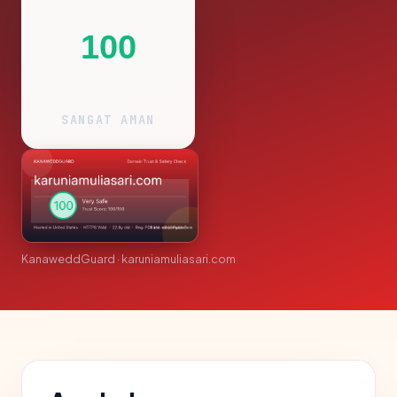
100
SANGAT AMAN
KanaweddGuard · karuniamuliasari.com