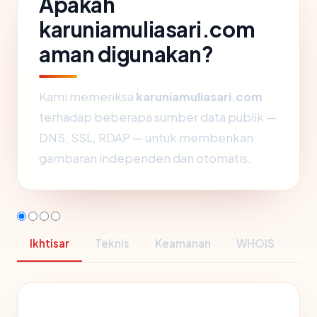
Apakah
karuniamuliasari.com
aman digunakan?
Kami memeriksa
karuniamuliasari.com
terhadap beberapa sumber data publik —
DNS, SSL, RDAP — untuk memberikan
gambaran independen dan otomatis.
Ikhtisar
Teknis
Keamanan
WHOIS