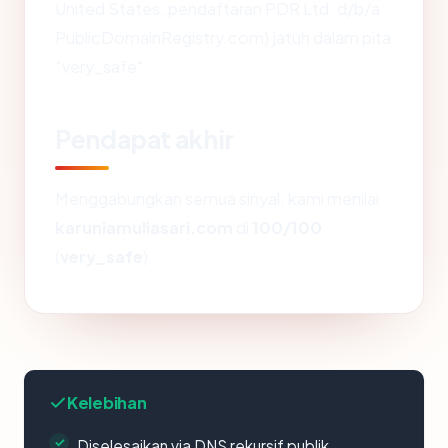
United States, pendaftaran PDR Ltd. d/b/a
PublicDomainRegistry.com) jatuh dalam pita
"very_safe".
Pendapat akhir
Menggabungkan semua sinyal, kami menilai
karuniamuliasari.com
di
100/100
(
very_safe
).
Kelebihan
Diselesaikan via DNS rekursif publik