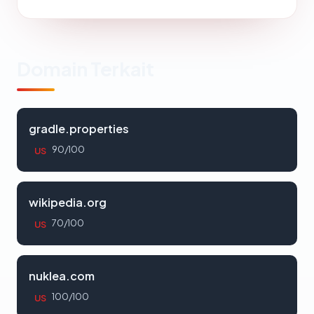
Domain Terkait
gradle.properties
90/100
US
wikipedia.org
70/100
US
nuklea.com
100/100
US