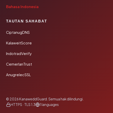
Bahasa Indonesia
TAUTAN SAHABAT
CiptanugDNS
KalaweitScore
IndotradVerify
CemerlanTrust
AnugrelecSSL
© 2026 KanaweddGuard. Semua hak dilindungi.
HTTPS · TLS 1.3
1 languages