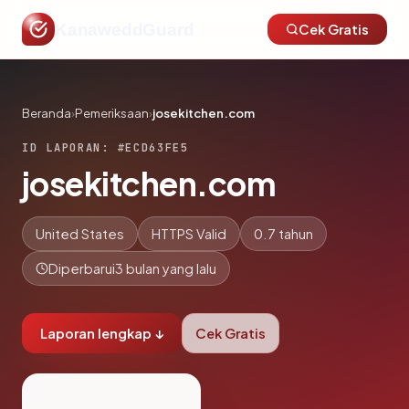
KanaweddGuard
Cek Gratis
Beranda
›
Pemeriksaan
›
josekitchen.com
ID LAPORAN: #ECD63FE5
josekitchen.com
United States
HTTPS Valid
0.7 tahun
Diperbarui
3 bulan yang lalu
Laporan lengkap ↓
Cek Gratis