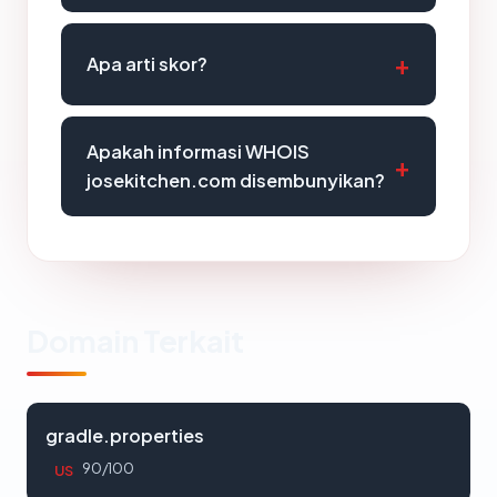
Apa arti skor?
Apakah informasi WHOIS
josekitchen.com disembunyikan?
Domain Terkait
gradle.properties
90/100
US