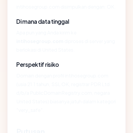
intihosegroup.com disimpulkan dengan: OK.
Di mana data tinggal
Apa pun yang Anda kirim ke
intihosegroup.com
diproses di server yang
berlokasi di United States.
Perspektif risiko
Domain dengan profil intihosegroup.com
(usia 21.1 tahun, SSL OK, registrar PDR Ltd.
d/b/a PublicDomainRegistry.com, negara
United States) biasanya jatuh dalam kategori
"very_safe".
Putusan