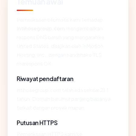
Temuan awal
Pemeriksaan otomatis kami terhadap
intihosegroup.com
mengembalikan
respons DNS bersih yang mengarah ke
United States, disajikan oleh InMotion
Hosting, Inc., dengan handshake TLS
merespons OK.
Riwayat pendaftaran
intihosegroup.com telah ada sekitar 21.1
tahun. Domain berumur panjang biasanya
terkait dengan proyek mapan.
Putusan HTTPS
Pemeriksaan HTTPS kami ke