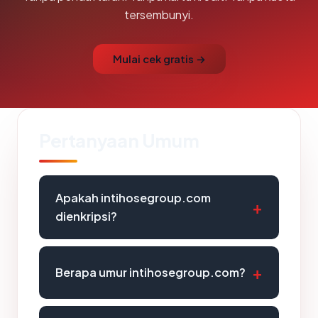
tersembunyi.
Mulai cek gratis →
Pertanyaan Umum
Apakah intihosegroup.com
dienkripsi?
Berapa umur intihosegroup.com?