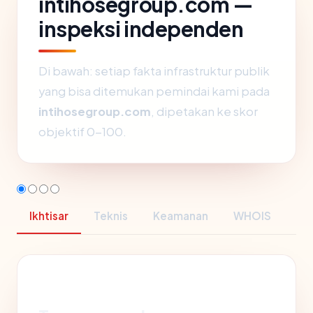
intihosegroup.com —
inspeksi independen
Di bawah: setiap fakta infrastruktur publik
yang bisa ditemukan pemindai kami pada
intihosegroup.com
, dipetakan ke skor
objektif 0-100.
Ikhtisar
Teknis
Keamanan
WHOIS