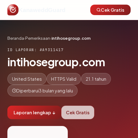
KanaweddGuard
Cek Gratis
Beranda
›
Pemeriksaan
›
intihosegroup.com
ID LAPORAN: #A9311417
intihosegroup.com
United States
HTTPS Valid
21.1 tahun
Diperbarui
3 bulan yang lalu
Laporan lengkap ↓
Cek Gratis