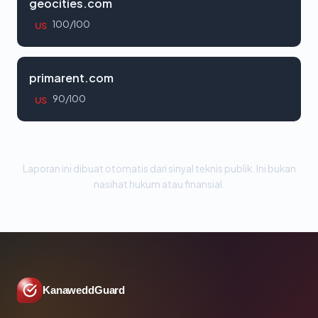
geocities.com
100/100
US
primarent.com
90/100
US
Laporan ini dibuat otomatis dari sinyal teknis publik. Ini bukan
nasihat hukum atau finansial.
KanaweddGuard