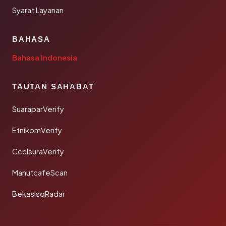
Syarat Layanan
BAHASA
Bahasa Indonesia
TAUTAN SAHABAT
SuaraparVerify
EtnikomVerify
CcclsuraVerify
ManutcafeScan
BekasisqRadar