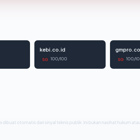
kebi.co.id
gmpro.co
100/100
100/1
SG
SG
i dibuat otomatis dari sinyal teknis publik. Ini bukan nasihat hukum atau