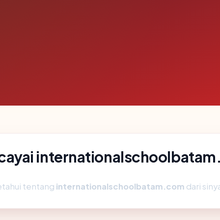
ayai internationalschoolbata
etahui tentang
internationalschoolbatam.com
dari siny