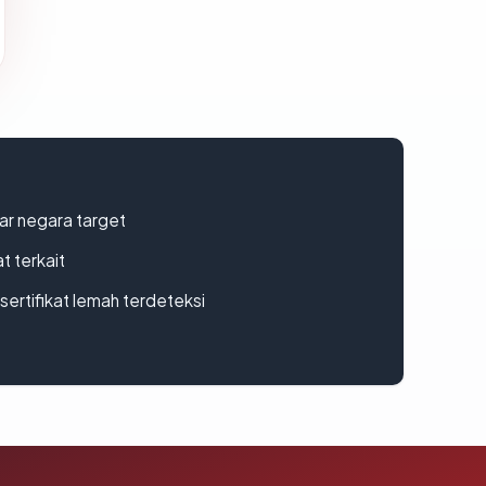
uar negara target
t terkait
ertifikat lemah terdeteksi