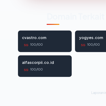
Domain Terkait
cvastro.com
yogyes.com
100/100
100/100
SG
SG
alfascorpii.co.id
100/100
SG
Laporan in