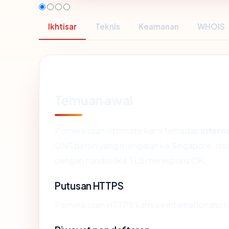
Ikhtisar
Teknis
Keamanan
WHOIS
Temuan awal
Pemeriksaan otomatis kami terhadap
inter
DNS bersih yang mengarah ke Singapore, disa
dengan handshake TLS merespons OK.
Putusan HTTPS
Pemeriksaan HTTPS kami ke internationalsc