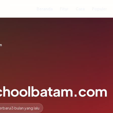
Beranda
Fitur
Cara
Populer
m
schoolbatam.com
erbarui
3 bulan yang lalu