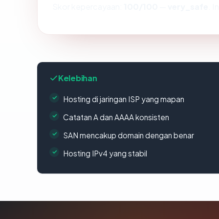
Skor kepercayaan:
100/100
—
very_safe
. 
Kelebihan
Hosting di jaringan ISP yang mapan
Catatan A dan AAAA konsisten
SAN mencakup domain dengan benar
Hosting IPv4 yang stabil