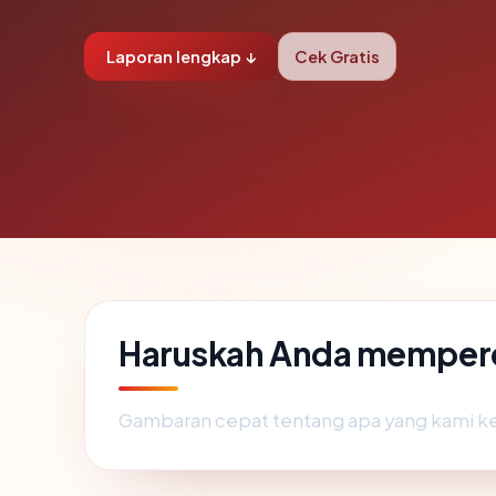
Laporan lengkap ↓
Cek Gratis
Haruskah Anda memperc
Gambaran cepat tentang apa yang kami k