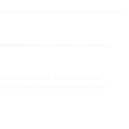
tar 19.5 tahun. Domain berumur panjang biasanya terkait
choolbatam.com
diproses di server yang berlokasi di
am.com (usia 19.5 tahun, SSL OK, registrar Web
ic.cc, negara Singapore) biasanya jatuh dalam