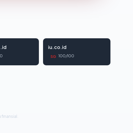
.id
iu.co.id
00
100/100
SG
 finansial.