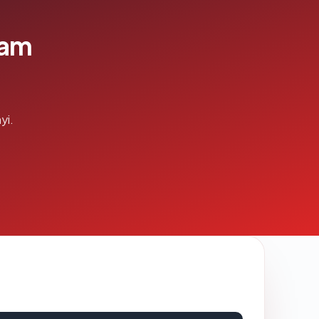
lam
yi.