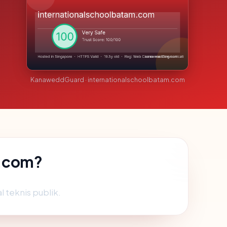
KanaweddGuard · internationalschoolbatam.com
m.com?
al teknis publik.