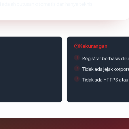
Ini adalah putusan otomatis dan hanya teknis.
Kekurangan
Registrar berbasis di l
Tidak ada jejak korpora
Tidak ada HTTPS atau s