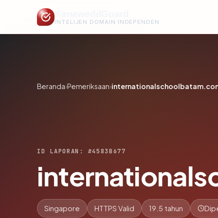
KanaweddGuard
INTELIJEN DOMAIN INDEPENDEN
Beranda
›
Pemeriksaan
›
internationalschoolbatam.co
ID LAPORAN: #4583B677
international
Singapore
HTTPS Valid
19.5 tahun
Dip