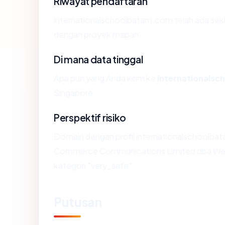
Riwayat pendaftaran
internationalschoolbatam.com telah ada seki
dengan proyek mapan.
Di mana data tinggal
Apa pun yang Anda kirim ke
internationals
Singapore.
Perspektif risiko
Domain dengan profil internationalschoolbat
Commerce Communications Limited dba WebN
kategori "very_safe".
Putusan