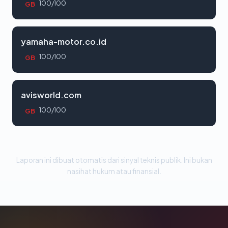
100/100
GB
yamaha-motor.co.id
100/100
GB
avisworld.com
100/100
GB
Laporan ini dibuat otomatis dari sinyal teknis publik. Ini bukan
nasihat hukum atau finansial.