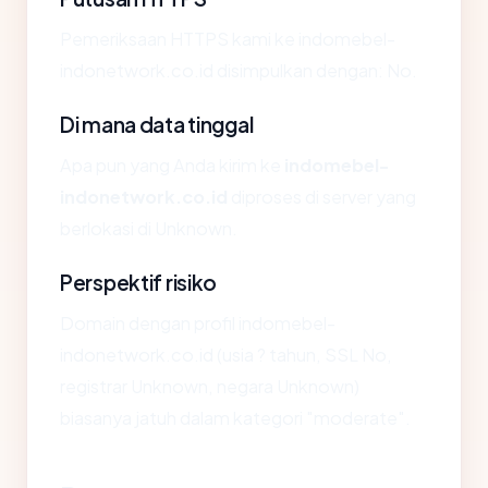
Pemeriksaan HTTPS kami ke indomebel-
indonetwork.co.id disimpulkan dengan: No.
Di mana data tinggal
Apa pun yang Anda kirim ke
indomebel-
indonetwork.co.id
diproses di server yang
berlokasi di Unknown.
Perspektif risiko
Domain dengan profil indomebel-
indonetwork.co.id (usia ? tahun, SSL No,
registrar Unknown, negara Unknown)
biasanya jatuh dalam kategori "moderate".