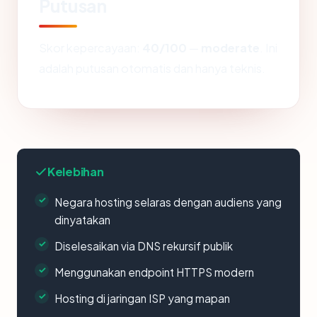
Putusan
Skor kepercayaan:
40/100
—
moderate
. Ini
adalah putusan otomatis dan hanya teknis.
Kelebihan
Negara hosting selaras dengan audiens yang
dinyatakan
Diselesaikan via DNS rekursif publik
Menggunakan endpoint HTTPS modern
Hosting di jaringan ISP yang mapan