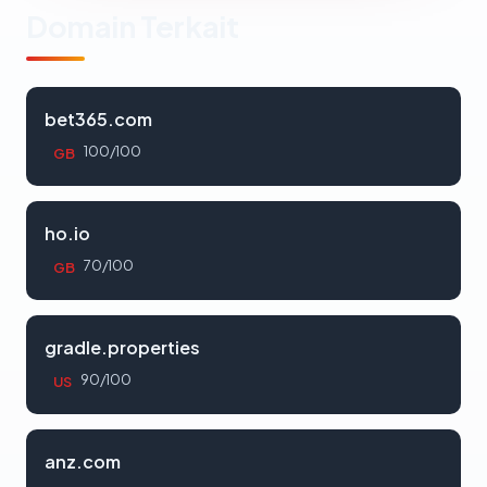
Domain Terkait
bet365.com
100/100
GB
ho.io
70/100
GB
gradle.properties
90/100
US
anz.com