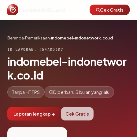
KanaweddGuard
Cek Gratis
Beranda
›
Pemeriksaan
›
indomebel-indonetwork.co.id
ID LAPORAN: #5FA8D387
indomebel-indonetwor
k.co.id
Tanpa HTTPS
Diperbarui
3 bulan yang lalu
Laporan lengkap ↓
Cek Gratis