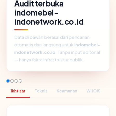
Audit terbuka
indomebel-
indonetwork.co.id
Data di bawah berasal dari pencarian
otomatis dan langsung untuk
indomebel-
indonetwork.co.id
. Tanpa input editorial
— hanya fakta infrastruktur publik.
Ikhtisar
Teknis
Keamanan
WHOIS