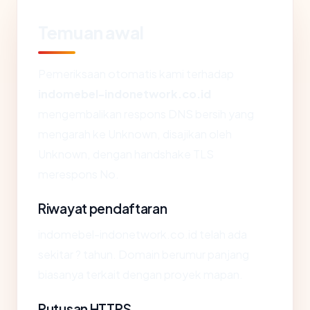
Temuan awal
Pemeriksaan otomatis kami terhadap
indomebel-indonetwork.co.id
mengembalikan respons DNS bersih yang
mengarah ke Unknown, disajikan oleh
Unknown, dengan handshake TLS
merespons No.
Riwayat pendaftaran
indomebel-indonetwork.co.id telah ada
sekitar ? tahun. Domain berumur panjang
biasanya terkait dengan proyek mapan.
Putusan HTTPS