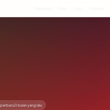
Beranda
Fitur
Cara
Populer
iperbarui
3 bulan yang lalu