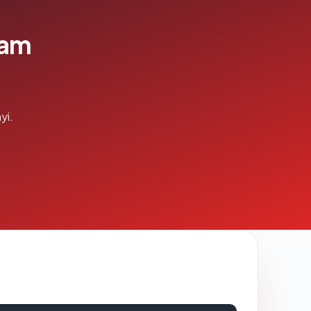
lam
yi.