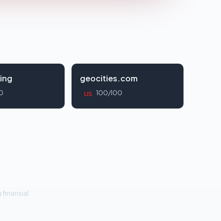
ing
geocities.com
0
100/100
US
 finansial.