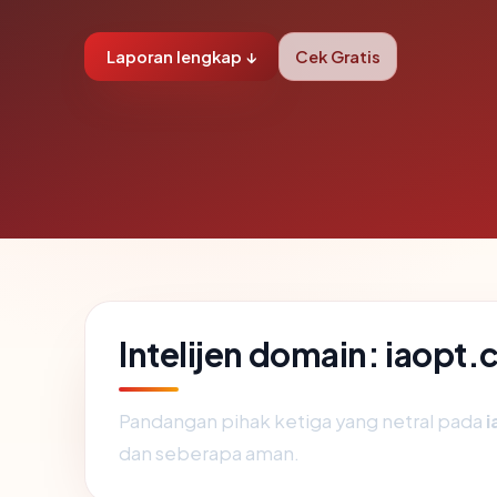
Laporan lengkap ↓
Cek Gratis
Intelijen domain: iaopt
Pandangan pihak ketiga yang netral pada
i
dan seberapa aman.