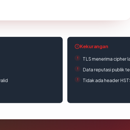
Kekurangan
TLS menerima cipher 
Data reputasi publik t
alid
Tidak ada header HST