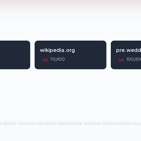
wikipedia.org
pre.wedd
70/100
100/10
US
US
i dibuat otomatis dari sinyal teknis publik. Ini bukan nasihat hukum atau