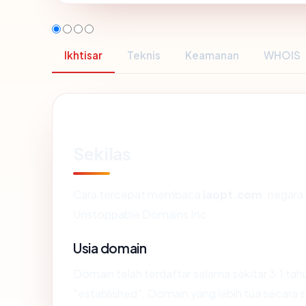
Ikhtisar
Teknis
Keamanan
WHOIS
Sekilas
Cara tercepat membaca
iaopt.com
: negara
Unstoppable Domains Inc..
Usia domain
Domain telah terdaftar selama sekitar 3.1 
"established". Domain yang lebih tua secara st