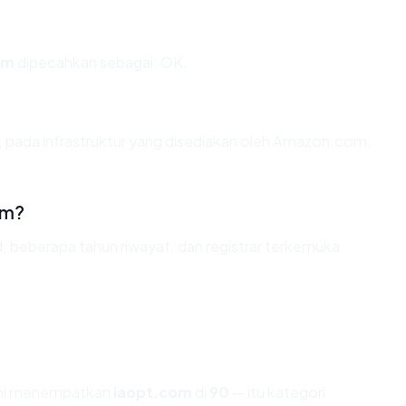
om
dipecahkan sebagai: OK.
, pada infrastruktur yang disediakan oleh Amazon.com,
om?
d, beberapa tahun riwayat, dan registrar terkemuka
ami menempatkan
iaopt.com
di
90
— itu kategori