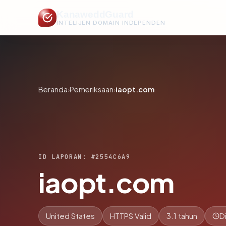
KanaweddGuard
INTELIJEN DOMAIN INDEPENDEN
Beranda
›
Pemeriksaan
›
iaopt.com
ID LAPORAN: #2554C6A9
iaopt.com
United States
HTTPS Valid
3.1 tahun
D