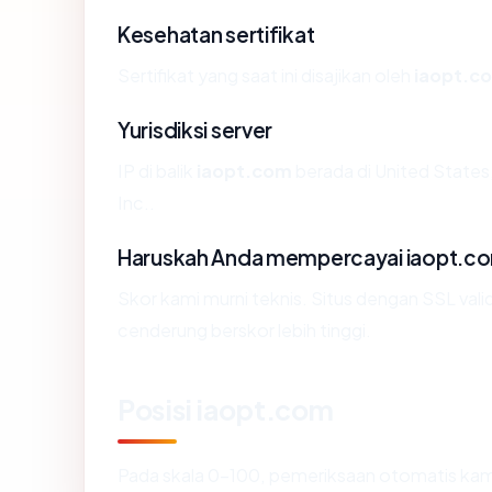
Kesehatan sertifikat
Sertifikat yang saat ini disajikan oleh
iaopt.c
Yurisdiksi server
IP di balik
iaopt.com
berada di United States
Inc..
Haruskah Anda mempercayai iaopt.c
Skor kami murni teknis. Situs dengan SSL vali
cenderung berskor lebih tinggi.
Posisi iaopt.com
Pada skala 0-100, pemeriksaan otomatis k