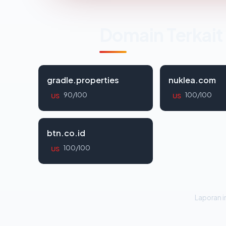
Domain Terkait
gradle.properties
nuklea.com
90/100
100/100
US
US
btn.co.id
100/100
US
Laporan in