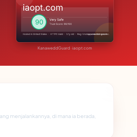
KanaweddGuard · iaopt.com
yang menjalankannya, di mana ia berada,