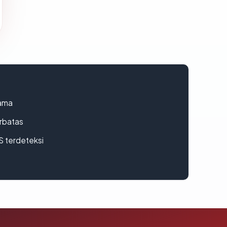
lama
erbatas
S terdeteksi