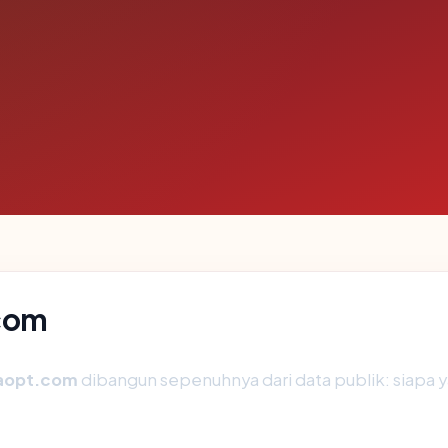
.com
aopt.com
dibangun sepenuhnya dari data publik: siapa 