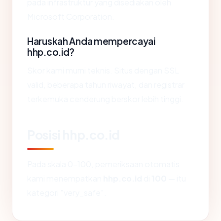
pada infrastruktur yang disediakan oleh
Microsoft Corporation.
Haruskah Anda mempercayai
hhp.co.id?
Skor kami murni teknis. Situs dengan SSL
valid, beberapa tahun riwayat, dan registrar
terkemuka cenderung berskor lebih tinggi.
Posisi hhp.co.id
Pada skala 0-100, pemeriksaan otomatis
kami menempatkan
hhp.co.id
di
100
— itu
kategori "very_safe".