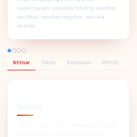
kepercayaan: yurisdiksi hosting, validitas
sertifikat, reputasi registrar, dan usia
domain.
Ikhtisar
Teknis
Keamanan
WHOIS
Sekilas
Cara tercepat membaca
hhp.co.id
: negara
United States, usia 26.2 tahun, SSL OK,