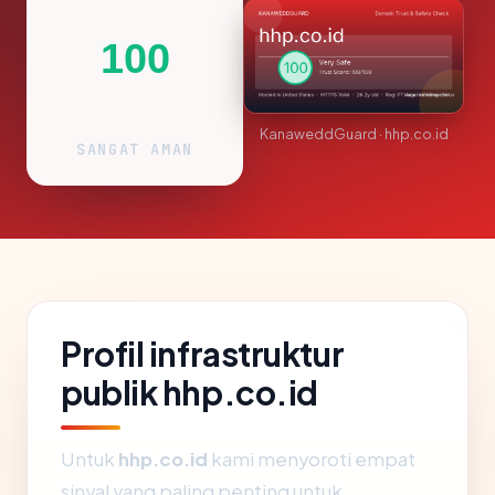
100
KanaweddGuard · hhp.co.id
SANGAT AMAN
Profil infrastruktur
publik hhp.co.id
Untuk
hhp.co.id
kami menyoroti empat
sinyal yang paling penting untuk