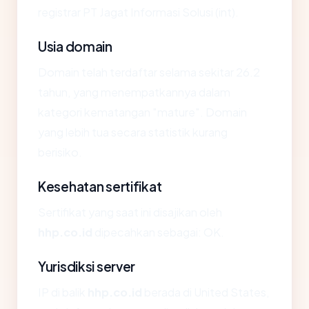
registrar PT Jagat Informasi Solusi (int).
Usia domain
Domain telah terdaftar selama sekitar 26.2
tahun, yang menempatkannya dalam
kategori kematangan "mature". Domain
yang lebih tua secara statistik kurang
berisiko.
Kesehatan sertifikat
Sertifikat yang saat ini disajikan oleh
hhp.co.id
dipecahkan sebagai: OK.
Yurisdiksi server
IP di balik
hhp.co.id
berada di United States,