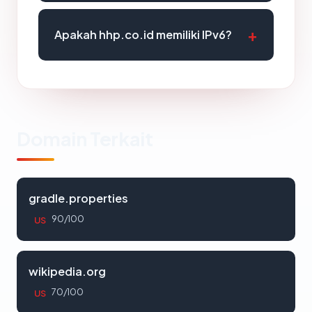
Apakah hhp.co.id memiliki IPv6?
Domain Terkait
gradle.properties
90/100
US
wikipedia.org
70/100
US