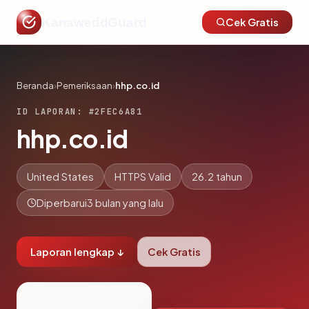
KanaweddGuard
Cek Gratis
Beranda
›
Pemeriksaan
›
hhp.co.id
ID LAPORAN: #2FEC6A81
hhp.co.id
United States
HTTPS Valid
26.2 tahun
Diperbarui
3 bulan yang lalu
Laporan lengkap ↓
Cek Gratis