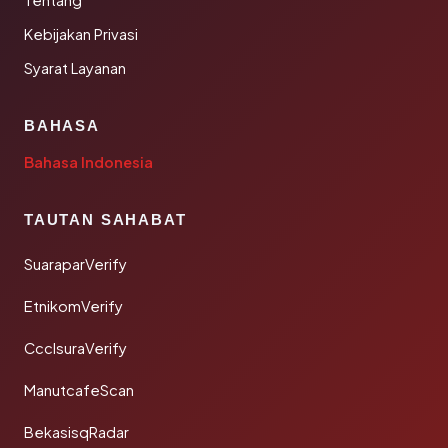
Tentang
Kebijakan Privasi
Syarat Layanan
BAHASA
Bahasa Indonesia
TAUTAN SAHABAT
SuaraparVerify
EtnikomVerify
CcclsuraVerify
ManutcafeScan
BekasisqRadar