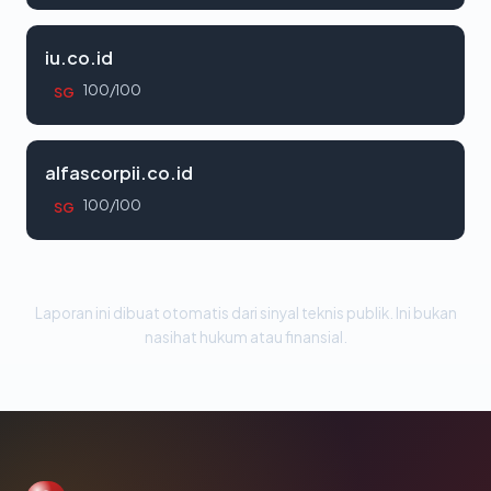
iu.co.id
100/100
SG
alfascorpii.co.id
100/100
SG
Laporan ini dibuat otomatis dari sinyal teknis publik. Ini bukan
nasihat hukum atau finansial.