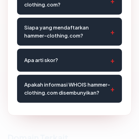
clothing.com?
Siapa yang mendaftarkan
hammer-clothing.com?
Apa arti skor?
Apakah informasi WHOIS hammer-
clothing.com disembunyikan?
Domain Terkait