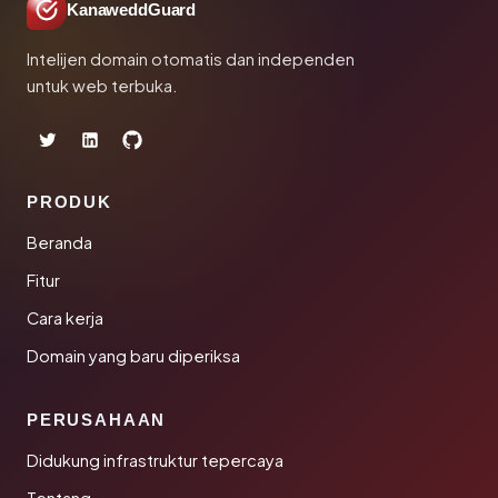
KanaweddGuard
Intelijen domain otomatis dan independen
untuk web terbuka.
PRODUK
Beranda
Fitur
Cara kerja
Domain yang baru diperiksa
PERUSAHAAN
Didukung infrastruktur tepercaya