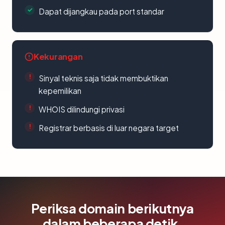
Dapat dijangkau pada port standar
Kekurangan
Sinyal teknis saja tidak membuktikan
kepemilikan
WHOIS dilindungi privasi
Registrar berbasis di luar negara target
Periksa domain berikutnya
dalam beberapa detik.