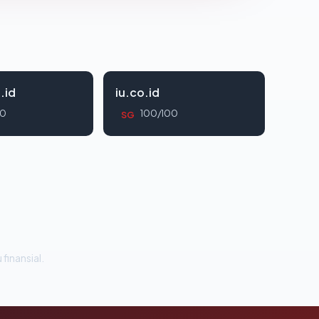
.id
iu.co.id
00
100/100
SG
 finansial.