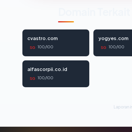
Domain Terkait
cvastro.com
yogyes.com
100/100
100/100
SG
SG
alfascorpii.co.id
100/100
SG
Laporan in