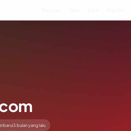
Beranda
Fitur
Cara
Populer
.com
erbarui
3 bulan yang lalu