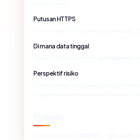
proyek mapan.
Putusan HTTPS
Pemeriksaan HTTPS kami ke gununggeulis.co
Di mana data tinggal
Apa pun yang Anda kirim ke
gununggeulis.c
Perspektif risiko
Domain dengan profil gununggeulis.com (usia
Singapore) biasanya jatuh dalam kategori "ve
Putusan
Skor kepercayaan:
100/100
—
very_safe
. 