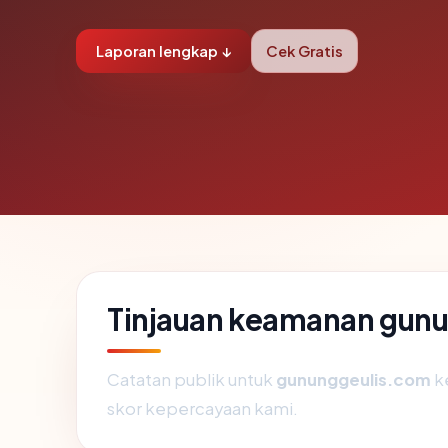
Laporan lengkap ↓
Cek Gratis
Tinjauan keamanan gun
Catatan publik untuk
gununggeulis.com
k
skor kepercayaan kami.