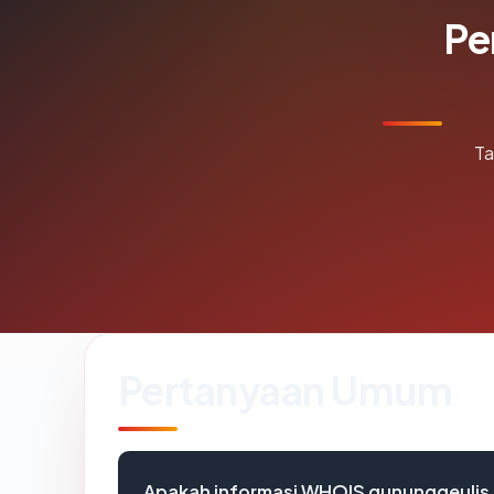
Pe
Ta
Pertanyaan Umum
Apakah informasi WHOIS gununggeulis