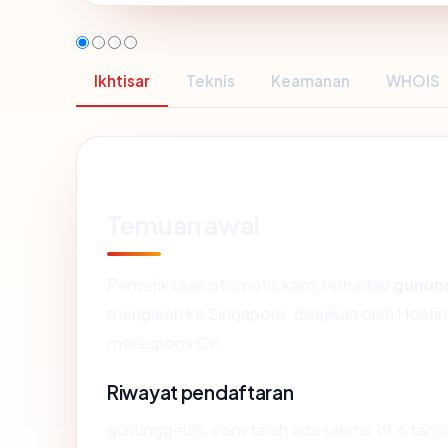
Ikhtisar
Teknis
Keamanan
WHOIS
Temuan awal
Pemeriksaan otomatis kami terhadap
gunun
mengarah ke Singapore, disajikan oleh Hosti
merespons OK.
Riwayat pendaftaran
gununggeulis.com telah ada sekitar 19.6 tah