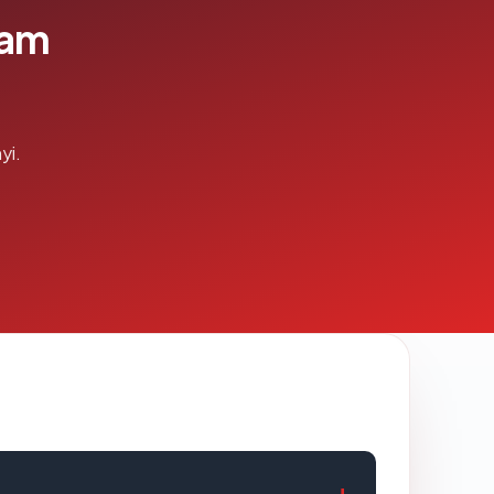
lam
yi.