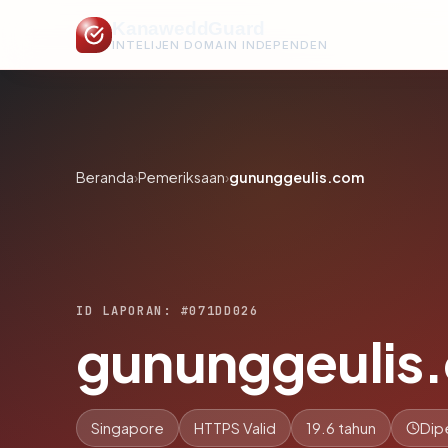
KanaweddGuard
INTELIJEN DOMAIN INDEPENDEN
Beranda
›
Pemeriksaan
›
gununggeulis.com
ID LAPORAN: #071DD026
gununggeulis
Singapore
HTTPS Valid
19.6 tahun
Dip