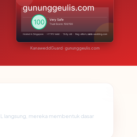
KanaweddGuard · gununggeulis.com
SSL langsung, mereka membentuk dasar