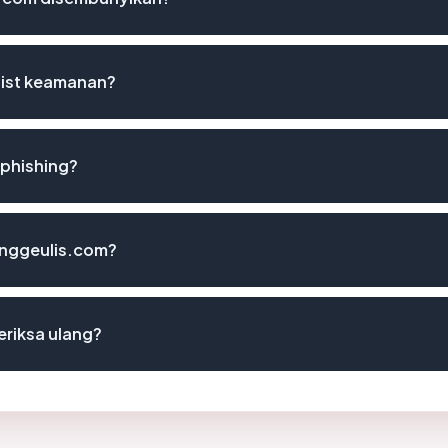
list keamanan?
 phishing?
unggeulis.com?
riksa ulang?