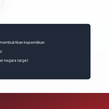
ak membuktikan kepemilikan
si
uar negara target