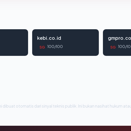
kebi.co.id
gmpro.co
100/100
100/1
SG
SG
i dibuat otomatis dari sinyal teknis publik. Ini bukan nasihat hukum atau