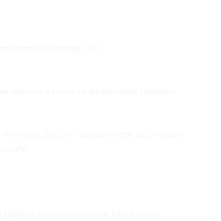
m disimpulkan dengan: OK.
om
diproses di server yang berlokasi di Singapore.
 19.6 tahun, SSL OK, registrar eNom, LLC, negara
ry_safe".
Ini adalah putusan otomatis dan hanya teknis.