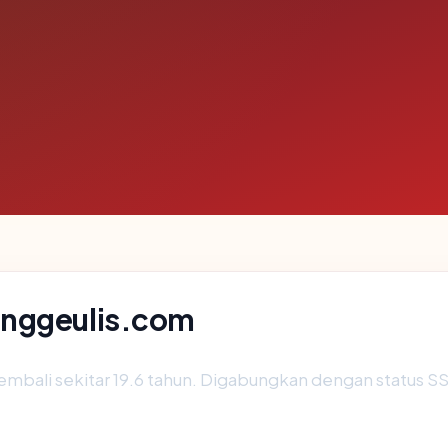
unggeulis.com
embali sekitar 19.6 tahun. Digabungkan dengan status 