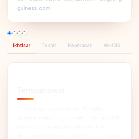
guiness.com
.
Ikhtisar
Teknis
Keamanan
WHOIS
Temuan awal
Pemeriksaan otomatis kami terhadap
guiness.com
mengembalikan respons DNS
bersih yang mengarah ke United States,
disajikan oleh Corporation Service Company,