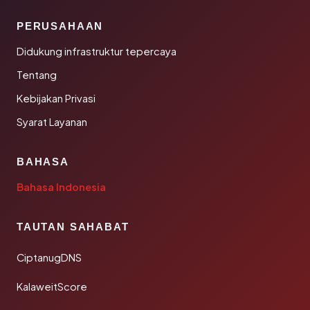
PERUSAHAAN
Didukung infrastruktur tepercaya
Tentang
Kebijakan Privasi
Syarat Layanan
BAHASA
Bahasa Indonesia
TAUTAN SAHABAT
CiptanugDNS
KalaweitScore