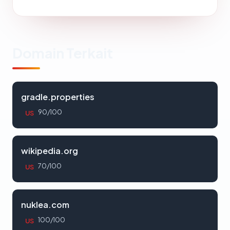
Domain Terkait
gradle.properties
90/100
US
wikipedia.org
70/100
US
nuklea.com
100/100
US