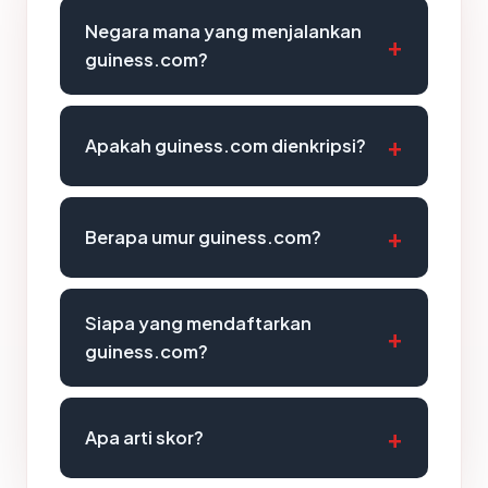
Negara mana yang menjalankan
guiness.com?
Apakah guiness.com dienkripsi?
Berapa umur guiness.com?
Siapa yang mendaftarkan
guiness.com?
Apa arti skor?