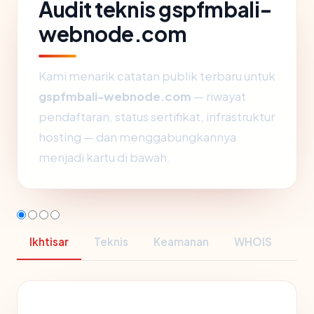
Audit teknis gspfmbali-
webnode.com
Kami menarik catatan publik terbaru untuk
gspfmbali-webnode.com
— riwayat
pendaftaran, status sertifikat, infrastruktur
hosting — dan menggabungkannya
menjadi kartu di bawah.
Ikhtisar
Teknis
Keamanan
WHOIS