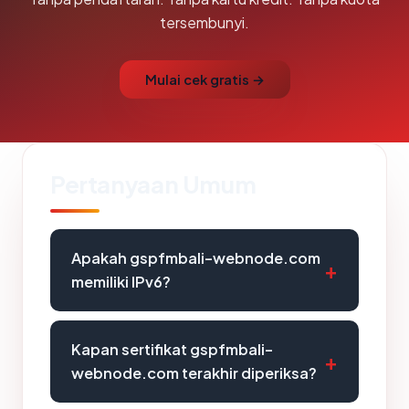
tersembunyi.
Mulai cek gratis →
Pertanyaan Umum
Apakah gspfmbali-webnode.com
memiliki IPv6?
Kapan sertifikat gspfmbali-
webnode.com terakhir diperiksa?