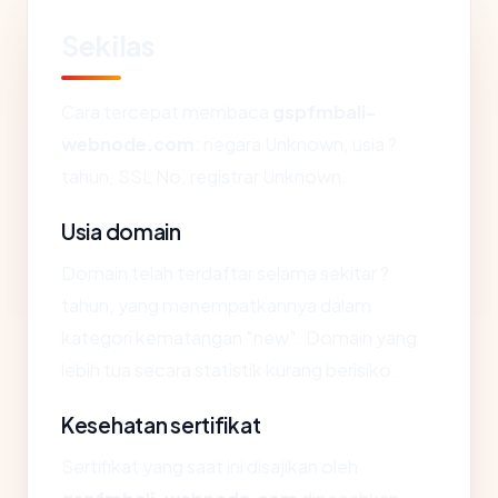
Sekilas
Cara tercepat membaca
gspfmbali-
webnode.com
: negara Unknown, usia ?
tahun, SSL No, registrar Unknown.
Usia domain
Domain telah terdaftar selama sekitar ?
tahun, yang menempatkannya dalam
kategori kematangan "new". Domain yang
lebih tua secara statistik kurang berisiko.
Kesehatan sertifikat
Sertifikat yang saat ini disajikan oleh