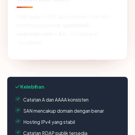
Pada skala 0-100, pemeriksaan otomatis
kami menempatkan
gspfmbali-
webnode.com
di
40
— itu kategori
"moderate".
Kelebihan
Catatan A dan AAAA konsisten
SAN mencakup domain dengan benar
Hosting IPv4 yang stabil
Catatan RDAP publik tersedia