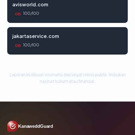
avisworld.com
100/100
GB
jakartaservice.com
100/100
GB
Laporan ini dibuat otomatis dari sinyal teknis publik. Ini bukan
nasihat hukum atau finansial.
KanaweddGuard