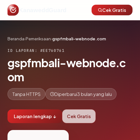
KanaweddGuard
Cek Gratis
Beranda
›
Pemeriksaan
›
gspfmbali-webnode.com
ID LAPORAN: #EE760761
gspfmbali-webnode.c
om
Tanpa HTTPS
Diperbarui
3 bulan yang lalu
Laporan lengkap ↓
Cek Gratis