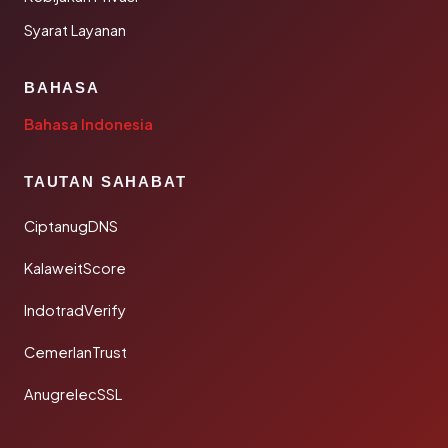
Syarat Layanan
BAHASA
Bahasa Indonesia
TAUTAN SAHABAT
CiptanugDNS
KalaweitScore
IndotradVerify
CemerlanTrust
AnugrelecSSL