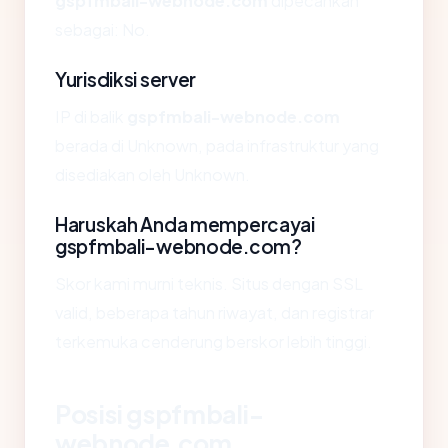
gspfmbali-webnode.com
dipecahkan
sebagai: No.
Yurisdiksi server
IP di balik
gspfmbali-webnode.com
berada di Unknown, pada infrastruktur yang
disediakan oleh Unknown.
Haruskah Anda mempercayai
gspfmbali-webnode.com?
Skor kami murni teknis. Situs dengan SSL
valid, beberapa tahun riwayat, dan registrar
terkemuka cenderung berskor lebih tinggi.
Posisi gspfmbali-
webnode.com