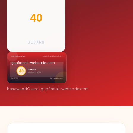
40
SEDANG
KanaweddGuard · gspfmbali-webnode.com