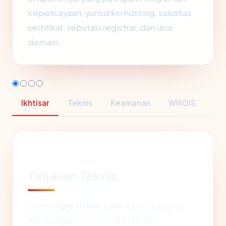
kepercayaan: yurisdiksi hosting, validitas
sertifikat, reputasi registrar, dan usia
domain.
Ikhtisar
Teknis
Keamanan
WHOIS
Tinjauan Teknis
Domain
greatriver.com
dapat dijangkau
dan mengarah ke United States via