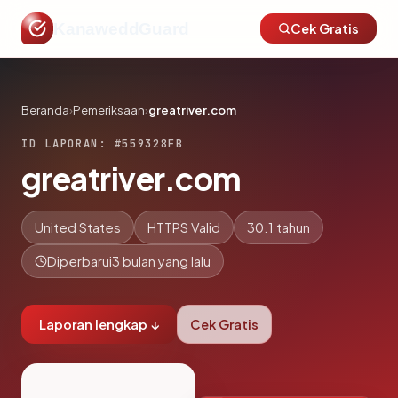
KanaweddGuard
Cek Gratis
Beranda
›
Pemeriksaan
›
greatriver.com
ID LAPORAN: #559328FB
greatriver.com
United States
HTTPS Valid
30.1 tahun
Diperbarui
3 bulan yang lalu
Laporan lengkap ↓
Cek Gratis