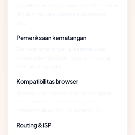
DigitalOcean, LLC. Di bawah kami menelusuri
sinyal-sinyal yang paling relevan satu per
satu.
Pemeriksaan kematangan
Dari segi kematangan,
greatriver.com
berada dalam kategori "mature" — sekitar
30.1 tahun terdaftar.
Kompatibilitas browser
Browser umum akan menerima konfigurasi
TLS greatriver.com jika probe kami
mengembalikan "OK". Nilai saat ini: OK.
Routing & ISP