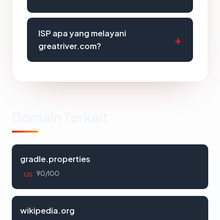
ISP apa yang melayani
greatriver.com?
Domain Terkait
gradle.properties
90/100
US
wikipedia.org