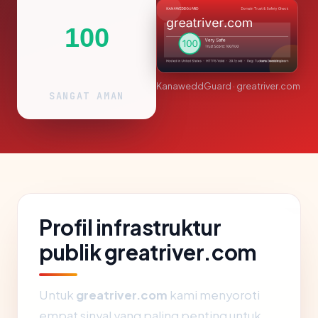
100
KanaweddGuard · greatriver.com
SANGAT AMAN
Profil infrastruktur
publik greatriver.com
Untuk
greatriver.com
kami menyoroti
empat sinyal yang paling penting untuk