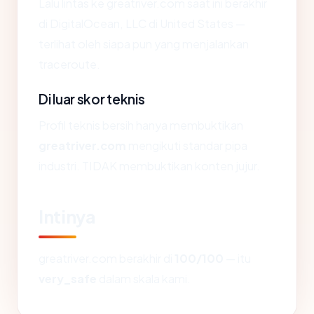
Lalu lintas ke greatriver.com saat ini berakhir
di DigitalOcean, LLC di United States —
terlihat oleh siapa pun yang menjalankan
traceroute.
Di luar skor teknis
Profil teknis bersih hanya membuktikan
greatriver.com
mengikuti standar pipa
industri. TIDAK membuktikan konten jujur.
Intinya
greatriver.com berakhir di
100/100
— itu
very_safe
dalam skala kami.