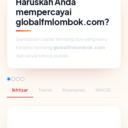
Haruskah Anda
mempercayai
globalfmlombok.com?
Gambaran cepat tentang apa yang kami
ketahui tentang
globalfmlombok.com
dari sinyal teknis publik.
Ikhtisar
Teknis
Keamanan
WHOIS