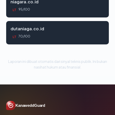
niagara.co.id
95/100
LT
dutaniaga.co.id
70/100
LT
Laporan ini dibuat otomatis dari sinyal teknis publik. Ini bukan
nasihat hukum atau finansial.
KanaweddGuard