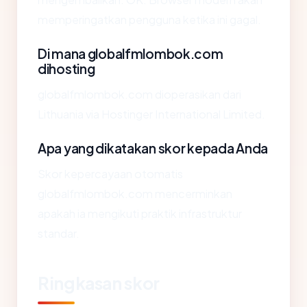
memperingatkan pengguna ketika ini gagal.
Di mana globalfmlombok.com
dihosting
globalfmlombok.com dioperasikan dari
Lithuania via Hostinger International Limited.
Apa yang dikatakan skor kepada Anda
Skor kepercayaan otomatis
globalfmlombok.com mencerminkan
apakah ia mengikuti praktik infrastruktur
standar.
Ringkasan skor