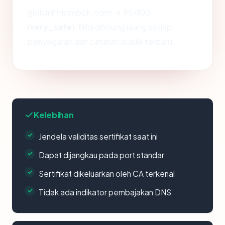
globalfmlombok.com → 95/100
(
very_safe
). Nilai dihitung ulang setiap
penyegaran dari catatan publik terbaru.
Kelebihan
Jendela validitas sertifikat saat ini
Dapat dijangkau pada port standar
Sertifikat dikeluarkan oleh CA terkenal
Tidak ada indikator pembajakan DNS