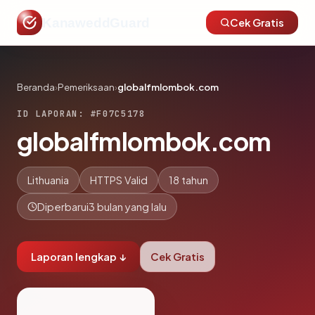
KanaweddGuard
Cek Gratis
Beranda
›
Pemeriksaan
›
globalfmlombok.com
ID LAPORAN: #F07C5178
globalfmlombok.com
Lithuania
HTTPS Valid
18 tahun
Diperbarui
3 bulan yang lalu
Laporan lengkap ↓
Cek Gratis