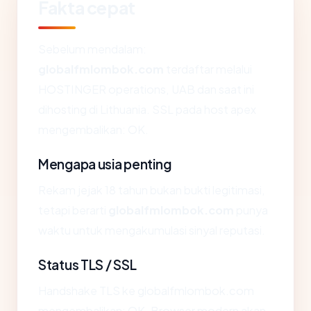
Fakta cepat
Sebelum mendalam:
globalfmlombok.com
terdaftar melalui
HOSTINGER operations, UAB dan saat ini
dihosting di Lithuania. SSL pada host apex
mengembalikan: OK.
Mengapa usia penting
Rekam jejak 18 tahun bukan bukti legitimasi,
tetapi berarti
globalfmlombok.com
punya
waktu untuk mengakumulasi sinyal reputasi.
Status TLS / SSL
Handshake TLS ke globalfmlombok.com
mengembalikan: OK. Browser modern akan