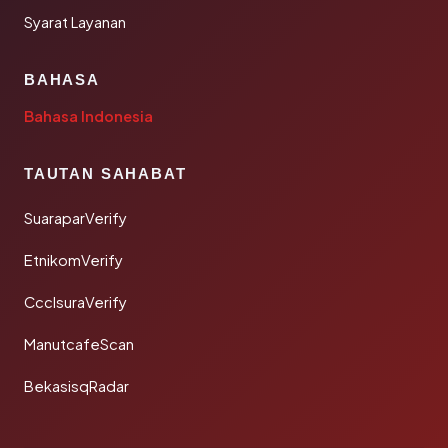
Syarat Layanan
BAHASA
Bahasa Indonesia
TAUTAN SAHABAT
SuaraparVerify
EtnikomVerify
CcclsuraVerify
ManutcafeScan
BekasisqRadar