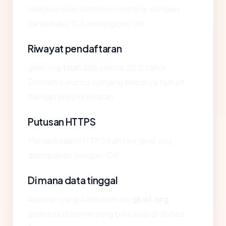
disajikan oleh InMotion Hosting, dengan
handshake TLS merespons OK.
Riwayat pendaftaran
gkwi.org telah ada sekitar 22.2 tahun.
Domain berumur panjang biasanya terkait
dengan proyek mapan.
Putusan HTTPS
Pemeriksaan HTTPS kami ke gkwi.org
disimpulkan dengan: OK.
Di mana data tinggal
Apa pun yang Anda kirim ke
gkwi.org
diproses di server yang berlokasi di United