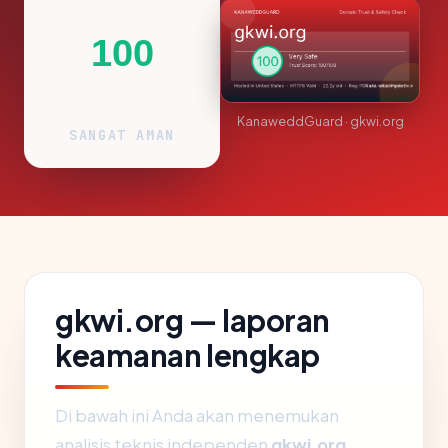
100
KanaweddGuard · gkwi.org
SANGAT AMAN
gkwi.org — laporan
keamanan lengkap
Di bawah ini Anda akan menemukan
analisis teknis independen
gkwi.org
,