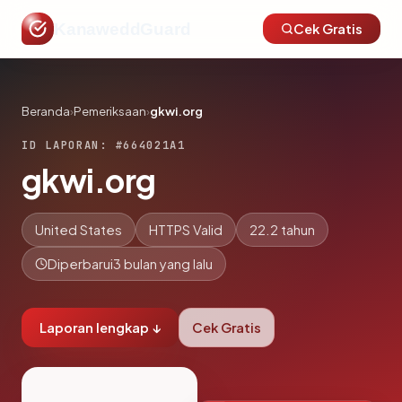
KanaweddGuard
Cek Gratis
Beranda
›
Pemeriksaan
›
gkwi.org
ID LAPORAN: #664021A1
gkwi.org
United States
HTTPS Valid
22.2 tahun
Diperbarui
3 bulan yang lalu
Laporan lengkap ↓
Cek Gratis