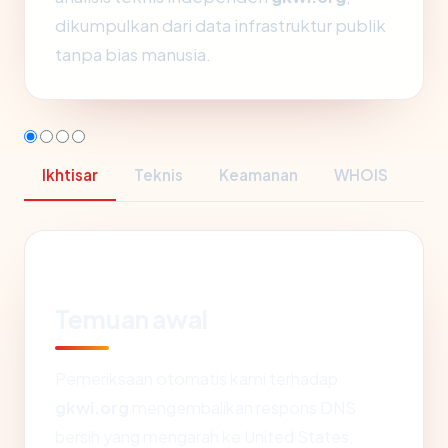
dikumpulkan dari data infrastruktur publik
tanpa bias manusia.
Ikhtisar
Teknis
Keamanan
WHOIS
Temuan awal
Pemeriksaan otomatis kami terhadap
gkwi.org
mengembalikan respons DNS
bersih yang mengarah ke United States,