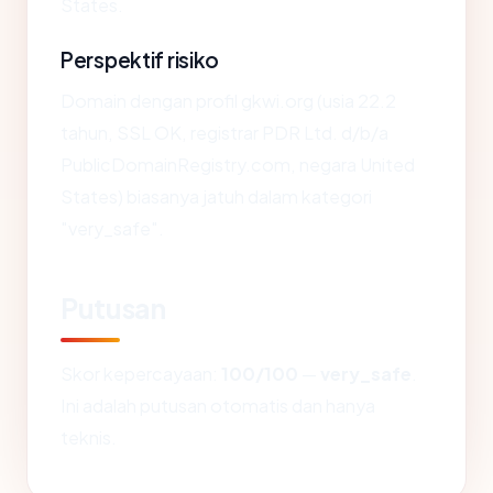
States.
Perspektif risiko
Domain dengan profil gkwi.org (usia 22.2
tahun, SSL OK, registrar PDR Ltd. d/b/a
PublicDomainRegistry.com, negara United
States) biasanya jatuh dalam kategori
"very_safe".
Putusan
Skor kepercayaan:
100/100
—
very_safe
.
Ini adalah putusan otomatis dan hanya
teknis.