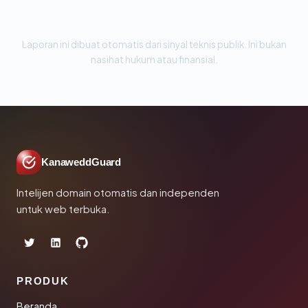
Laporan ini dibuat otomatis dari sinyal teknis publik. Ini bukan
nasihat hukum atau finansial.
KanaweddGuard
Intelijen domain otomatis dan independen
untuk web terbuka.
PRODUK
Beranda