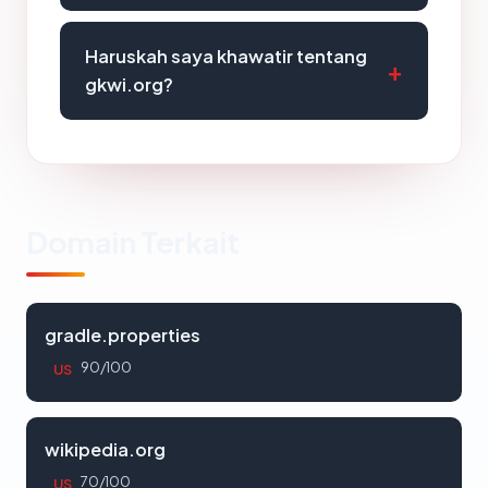
Haruskah saya khawatir tentang
gkwi.org?
Domain Terkait
gradle.properties
90/100
US
wikipedia.org
70/100
US