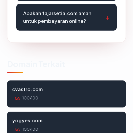
Apakah fajarsetia.com aman
untuk pembayaran online?
Domain Terkait
cvastro.com
100/100
SG
yogyes.com
100/100
SG