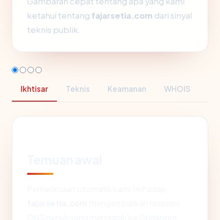
Gambaran cepat tentang apa yang kami
ketahui tentang
fajarsetia.com
dari sinyal
teknis publik.
Ikhtisar
Teknis
Keamanan
WHOIS
Temuan awal
Pemeriksaan otomatis kami terhadap
fajarsetia.com
mengembalikan respons
DNS bersih yang mengarah ke Singapore,