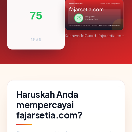
75
KanaweddGuard · fajarsetia.com
AMAN
Haruskah Anda
mempercayai
fajarsetia.com?