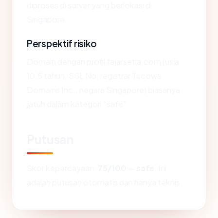
diproses di server yang berlokasi di
Singapore.
Perspektif risiko
Domain dengan profil fajarsetia.com (usia
10.5 tahun, SSL No, registrar Tucows
Domains Inc., negara Singapore) biasanya
jatuh dalam kategori "safe".
Putusan
Skor kepercayaan:
75/100
—
safe
. Ini
adalah putusan otomatis dan hanya teknis.