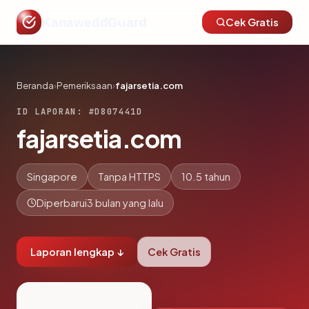
KanaweddGuard
Cek Gratis
Beranda
›
Pemeriksaan
›
fajarsetia.com
ID LAPORAN: #D807441D
fajarsetia.com
Singapore
Tanpa HTTPS
10.5 tahun
Diperbarui
3 bulan yang lalu
Laporan lengkap ↓
Cek Gratis