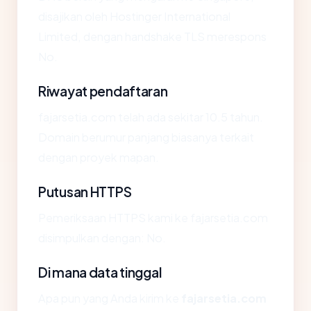
disajikan oleh Hostinger International
Limited, dengan handshake TLS merespons
No.
Riwayat pendaftaran
fajarsetia.com telah ada sekitar 10.5 tahun.
Domain berumur panjang biasanya terkait
dengan proyek mapan.
Putusan HTTPS
Pemeriksaan HTTPS kami ke fajarsetia.com
disimpulkan dengan: No.
Di mana data tinggal
Apa pun yang Anda kirim ke
fajarsetia.com