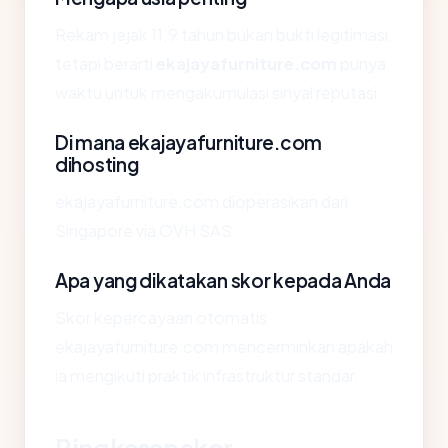
Rekam jejak 11.9 tahun bukan bukti legitimasi,
tetapi berarti
ekajayafurniture.com
punya
waktu untuk mengakumulasi sinyal reputasi.
Di mana ekajayafurniture.com
dihosting
ekajayafurniture.com dioperasikan dari
Singapore via OVH SAS.
Apa yang dikatakan skor kepada Anda
Skor kepercayaan otomatis
ekajayafurniture.com mencerminkan apakah
ia mengikuti praktik infrastruktur standar.
Ringkasan skor