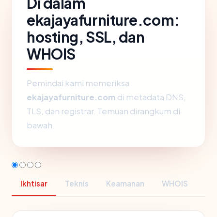
Di dalam
ekajayafurniture.com:
hosting, SSL, dan
WHOIS
Pemindai kami memeriksa
ekajayafurniture.com
di metadata DNS,
TLS, dan registrar. Temuan dirangkum di
bawah.
Ikhtisar
Teknis
Keamanan
WHOIS