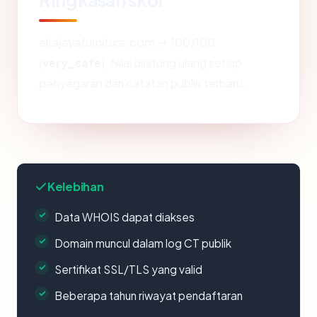
ekajayafurniture.com → 100/100
(
very_safe
). Nilai dihitung ulang setiap
penyegaran dari catatan publik terbaru.
Kelebihan
Data WHOIS dapat diakses
Domain muncul dalam log CT publik
Sertifikat SSL/TLS yang valid
Beberapa tahun riwayat pendaftaran