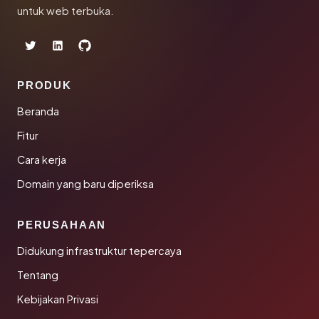
untuk web terbuka.
PRODUK
Beranda
Fitur
Cara kerja
Domain yang baru diperiksa
PERUSAHAAN
Didukung infrastruktur tepercaya
Tentang
Kebijakan Privasi