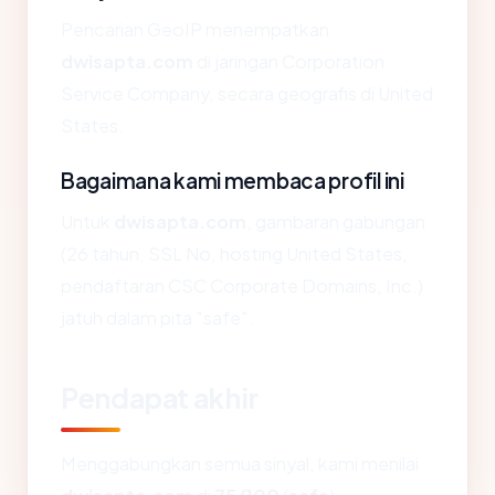
Pencarian GeoIP menempatkan
dwisapta.com
di jaringan Corporation
Service Company, secara geografis di United
States.
Bagaimana kami membaca profil ini
Untuk
dwisapta.com
, gambaran gabungan
(26 tahun, SSL No, hosting United States,
pendaftaran CSC Corporate Domains, Inc.)
jatuh dalam pita "safe".
Pendapat akhir
Menggabungkan semua sinyal, kami menilai