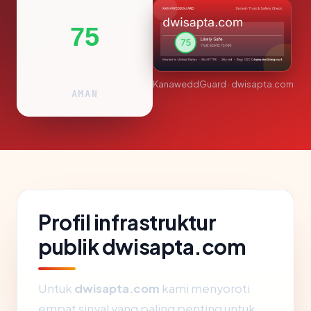
75
KanaweddGuard · dwisapta.com
AMAN
Profil infrastruktur
publik dwisapta.com
Untuk
dwisapta.com
kami menyoroti
empat sinyal yang paling penting untuk