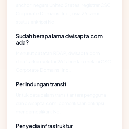
anchor: negara United States, registrar CSC
Corporate Domains, Inc., usia 26 tahun,
status enkripsi No.
Sudah berapa lama dwisapta.com
ada?
Menurut catatan RDAP, dwisapta.com
didaftarkan sekitar 26 tahun lalu melalui CSC
Corporate Domains, Inc..
Perlindungan transit
Untuk data dalam transit antara pengguna
dan dwisapta.com, pemeriksaan enkripsi
mengembalikan: No.
Penyedia infrastruktur