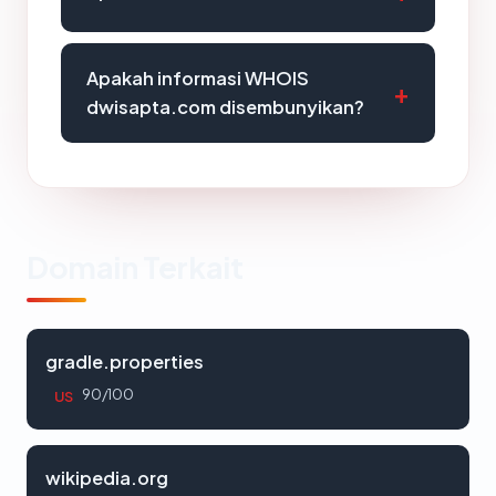
Apakah informasi WHOIS
dwisapta.com disembunyikan?
Domain Terkait
gradle.properties
90/100
US
wikipedia.org