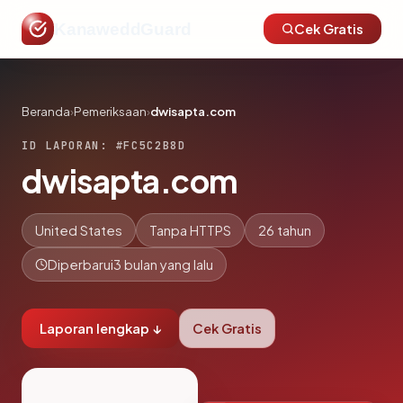
KanaweddGuard
Cek Gratis
Beranda
›
Pemeriksaan
›
dwisapta.com
ID LAPORAN: #FC5C2B8D
dwisapta.com
United States
Tanpa HTTPS
26 tahun
Diperbarui
3 bulan yang lalu
Laporan lengkap ↓
Cek Gratis