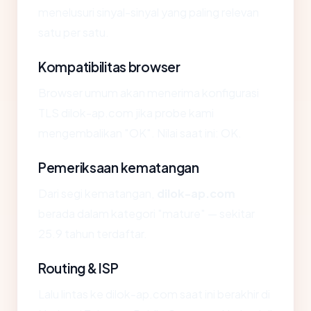
menelusuri sinyal-sinyal yang paling relevan
satu per satu.
Kompatibilitas browser
Browser umum akan menerima konfigurasi
TLS dilok-ap.com jika probe kami
mengembalikan "OK". Nilai saat ini: OK.
Pemeriksaan kematangan
Dari segi kematangan,
dilok-ap.com
berada dalam kategori "mature" — sekitar
25.9 tahun terdaftar.
Routing & ISP
Lalu lintas ke dilok-ap.com saat ini berakhir di