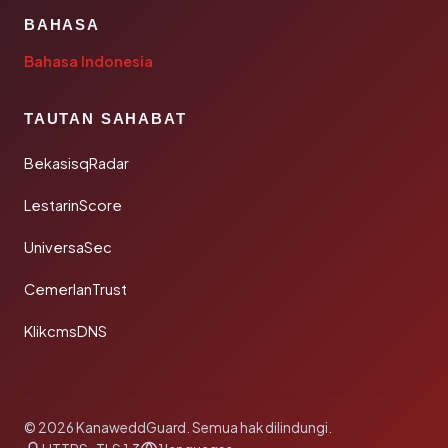
BAHASA
Bahasa Indonesia
TAUTAN SAHABAT
BekasisqRadar
LestarinScore
UniversaSec
CemerlanTrust
KlikcmsDNS
© 2026 KanaweddGuard. Semua hak dilindungi.