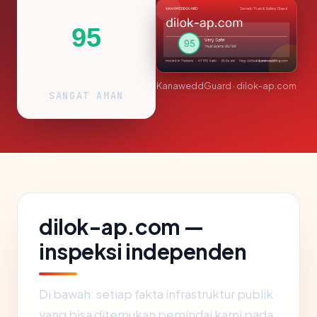
95
KanaweddGuard · dilok-ap.com
SANGAT AMAN
dilok-ap.com —
inspeksi independen
Di bawah: setiap fakta infrastruktur publik
yang bisa ditemukan pemindai kami pada