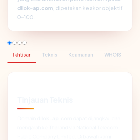
dilok-ap.com
, dipetakan ke skor objektif
0-100.
Ikhtisar
Teknis
Keamanan
WHOIS
Tinjauan Teknis
Domain
dilok-ap.com
dapat dijangkau dan
mengarah ke Thailand via National Telecom
Public Company Limited. Di bawah kami