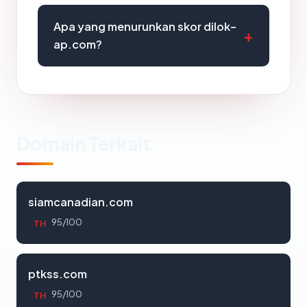
Apa yang menurunkan skor dilok-
ap.com?
Domain Terkait
siamcanadian.com
95/100
TH
ptkss.com
95/100
TH