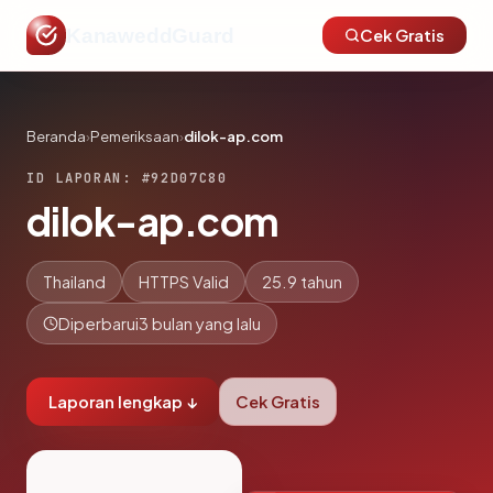
KanaweddGuard
Cek Gratis
Beranda
›
Pemeriksaan
›
dilok-ap.com
ID LAPORAN: #92D07C80
dilok-ap.com
Thailand
HTTPS Valid
25.9 tahun
Diperbarui
3 bulan yang lalu
Laporan lengkap ↓
Cek Gratis