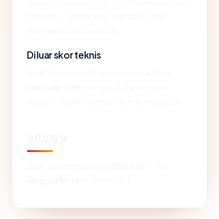
National Telecom Public Company Limited di
Thailand — terlihat oleh siapa pun yang
menjalankan traceroute.
Di luar skor teknis
Profil teknis bersih hanya membuktikan
dilok-ap.com
mengikuti standar pipa
industri. TIDAK membuktikan konten jujur.
Intinya
dilok-ap.com berakhir di
95/100
— itu
very_safe
dalam skala kami.