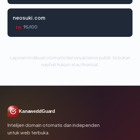
neosuki.com
95/100
TH
Laporan ini dibuat otomatis dari sinyal teknis publik. Ini bukan
nasihat hukum atau finansial.
KanaweddGuard
Intelijen domain otomatis dan independen
untuk web terbuka.