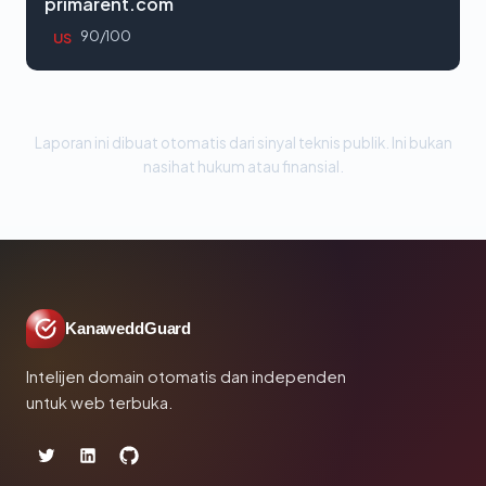
primarent.com
90/100
US
Laporan ini dibuat otomatis dari sinyal teknis publik. Ini bukan
nasihat hukum atau finansial.
KanaweddGuard
Intelijen domain otomatis dan independen
untuk web terbuka.