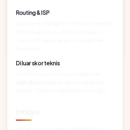
Routing & ISP
Lalu lintas ke digitalprint.com saat ini berakhir
di Squarespace, Inc. di United States —
terlihat oleh siapa pun yang menjalankan
traceroute.
Di luar skor teknis
Profil teknis bersih hanya membuktikan
digitalprint.com
mengikuti standar pipa
industri. TIDAK membuktikan konten jujur.
Intinya
digitalprint.com berakhir di
100/100
— itu