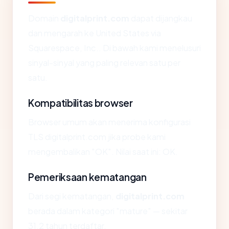
Domain
digitalprint.com
dapat dijangkau
dan mengarah ke United States via
Squarespace, Inc.. Di bawah kami menelusuri
sinyal-sinyal yang paling relevan satu per
satu.
Kompatibilitas browser
Browser umum akan menerima konfigurasi
TLS digitalprint.com jika probe kami
mengembalikan "OK". Nilai saat ini: OK.
Pemeriksaan kematangan
Dari segi kematangan,
digitalprint.com
berada dalam kategori "mature" — sekitar
31.2 tahun terdaftar.