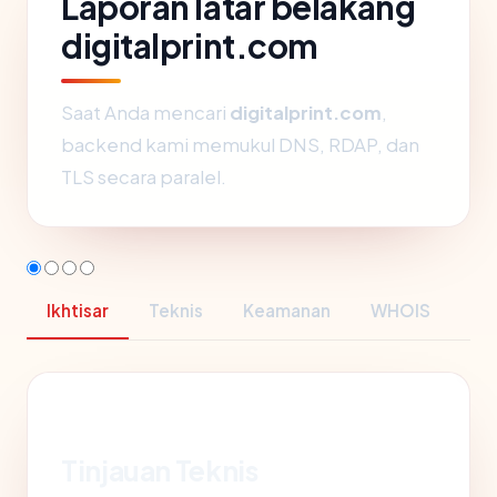
Laporan latar belakang
digitalprint.com
Saat Anda mencari
digitalprint.com
,
backend kami memukul DNS, RDAP, dan
TLS secara paralel.
Ikhtisar
Teknis
Keamanan
WHOIS
Tinjauan Teknis