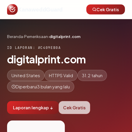
KanaweddGuard
Cek Gratis
Beranda
›
Pemeriksaan
›
digitalprint.com
ID LAPORAN: #C409EB0A
digitalprint.com
United States
HTTPS Valid
31.2 tahun
Diperbarui
3 bulan yang lalu
Laporan lengkap ↓
Cek Gratis