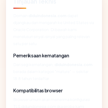
Tinjauan Teknis
Domain
diduindonesia.com
dapat
dijangkau dan mengarah ke United States via
Oracle Corporation. Di bawah kami
menelusuri sinyal-sinyal yang paling relevan
satu per satu.
Pemeriksaan kematangan
Dari segi kematangan,
diduindonesia.com
berada dalam kategori "mature" — sekitar
18.8 tahun terdaftar.
Kompatibilitas browser
Browser umum akan menerima konfigurasi
TLS diduindonesia.com jika probe kami