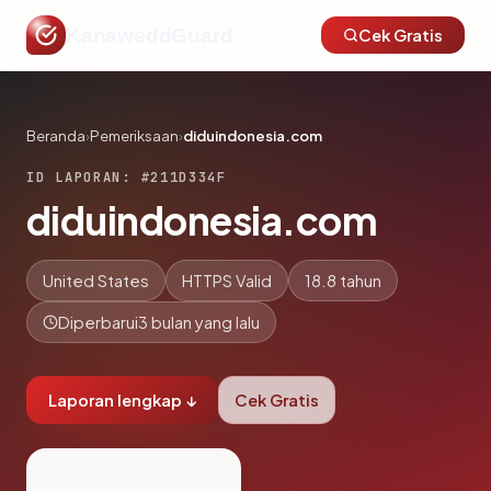
KanaweddGuard
Cek Gratis
Beranda
›
Pemeriksaan
›
diduindonesia.com
ID LAPORAN: #211D334F
diduindonesia.com
United States
HTTPS Valid
18.8 tahun
Diperbarui
3 bulan yang lalu
Laporan lengkap ↓
Cek Gratis