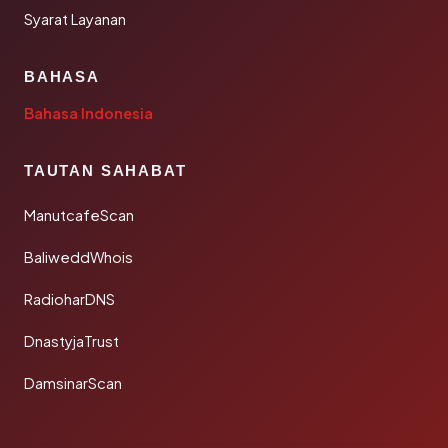
Syarat Layanan
BAHASA
Bahasa Indonesia
TAUTAN SAHABAT
ManutcafeScan
BaliweddWhois
RadioharDNS
DnastyjaTrust
DamsinarScan