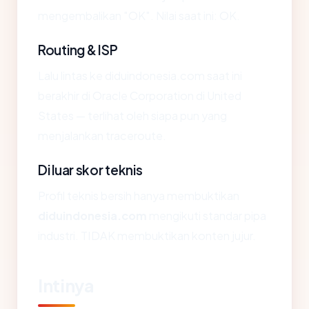
mengembalikan "OK". Nilai saat ini: OK.
Routing & ISP
Lalu lintas ke diduindonesia.com saat ini
berakhir di Oracle Corporation di United
States — terlihat oleh siapa pun yang
menjalankan traceroute.
Di luar skor teknis
Profil teknis bersih hanya membuktikan
diduindonesia.com
mengikuti standar pipa
industri. TIDAK membuktikan konten jujur.
Intinya