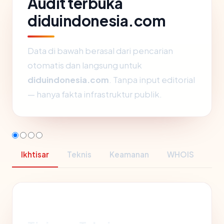
Audit terbuka
diduindonesia.com
Data di bawah berasal dari pencarian
otomatis dan langsung untuk
diduindonesia.com
. Tanpa input editorial
— hanya fakta infrastruktur publik.
Ikhtisar
Teknis
Keamanan
WHOIS