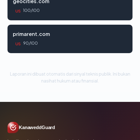
geocities.com
100/100
US
primarent.com
90/100
US
Laporan ini dibuat otomatis dari sinyal teknis publik. Ini bukan
nasihat hukum atau finansial.
KanaweddGuard