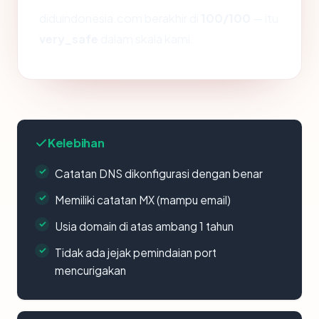
diduindonesia.com berakhir di
100/100
— itu
very_safe
dalam skala kami.
Kelebihan
Catatan DNS dikonfigurasi dengan benar
Memiliki catatan MX (mampu email)
Usia domain di atas ambang 1 tahun
Tidak ada jejak pemindaian port
mencurigakan