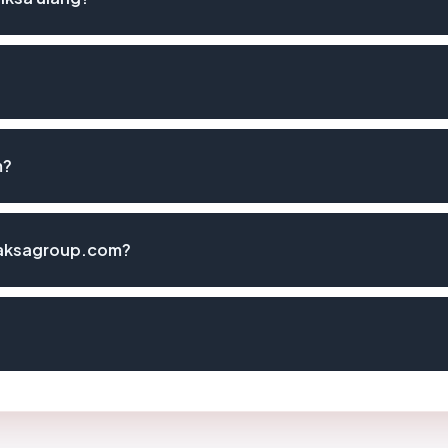
m?
daksagroup.com?