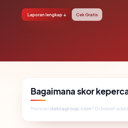
Laporan lengkap ↓
Cek Gratis
Bagaimana skor keperc
Mencari
daksagroup.com
? Di bawah adala