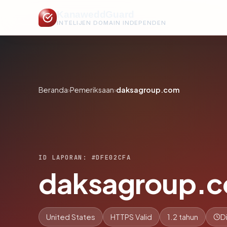
KanaweddGuard
INTELIJEN DOMAIN INDEPENDEN
Beranda
›
Pemeriksaan
›
daksagroup.com
ID LAPORAN: #DFE02CFA
daksagroup.
United States
HTTPS Valid
1.2 tahun
D