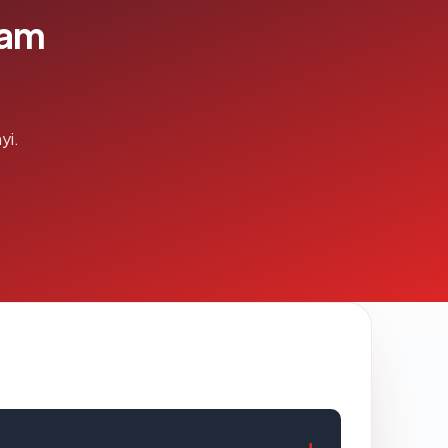
lam
yi.