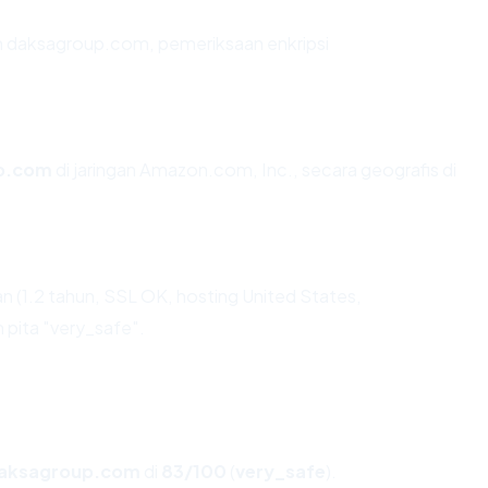
an daksagroup.com, pemeriksaan enkripsi
p.com
di jaringan Amazon.com, Inc., secara geografis di
 (1.2 tahun, SSL OK, hosting United States,
pita "very_safe".
aksagroup.com
di
83/100
(
very_safe
).