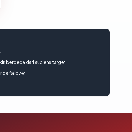
A
gkin berbeda dari audiens target
npa failover