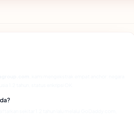
agroup.com
, kami mengekstrak empat anchor: negara
ia 1.2 tahun, status enkripsi OK.
ada?
tarkan sekitar 1.2 tahun lalu melalui GoDaddy.com,