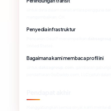
Perlindungan transit
Untuk data dalam transit antara pengguna d
mengembalikan: OK.
Penyedia infrastruktur
Pencarian GeoIP menempatkan
daksagrou
United States.
Bagaimana kami membaca profil ini
Untuk
daksagroup.com
, gambaran gabungan
pendaftaran GoDaddy.com, LLC) jatuh dalam 
Pendapat akhir
Menggabungkan semua sinyal, kami menilai
d