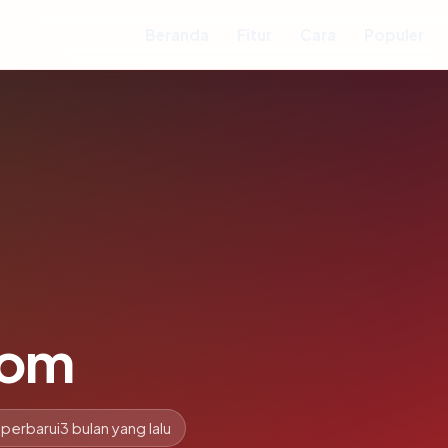
Beranda
Fitur
Cara
Populer
com
iperbarui
3 bulan yang lalu