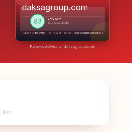
KanaweddGuard · daksagroup.com
ilikan.