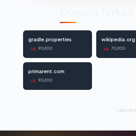
Domain Terkait
gradle.properties
wikipedia.org
90/100
70/100
US
US
primarent.com
90/100
US
Laporan in