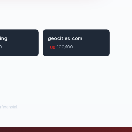
ing
geocities.com
0
100/100
US
 finansial.