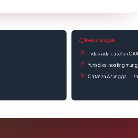
Kekurangan
Tidak ada catatan CA
Yurisdiksi hosting mun
Catatan A tunggal — ta