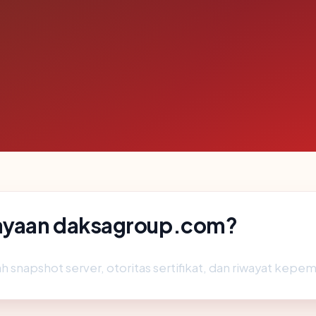
ayaan daksagroup.com?
h snapshot server, otoritas sertifikat, dan riwayat kepem