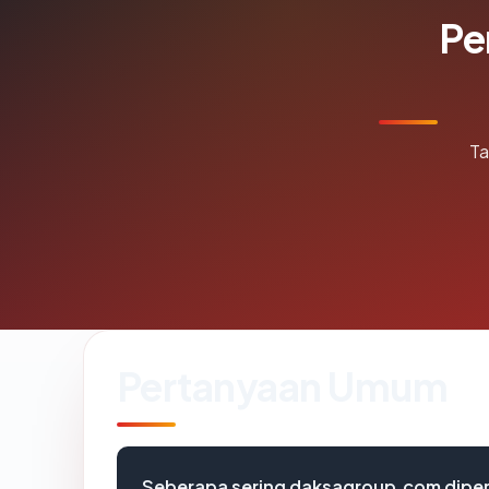
Pe
Ta
Pertanyaan Umum
Seberapa sering daksagroup.com diper