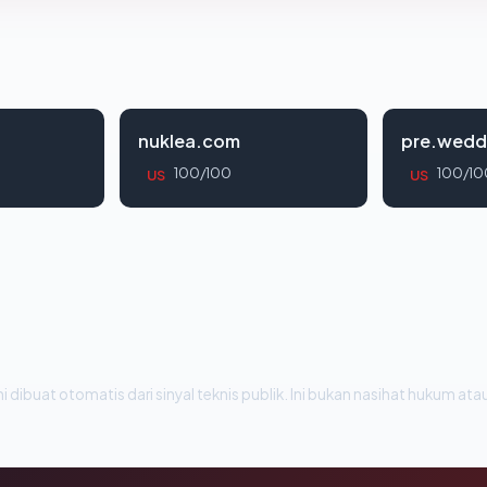
nuklea.com
pre.wedd
100/100
100/10
US
US
i dibuat otomatis dari sinyal teknis publik. Ini bukan nasihat hukum atau