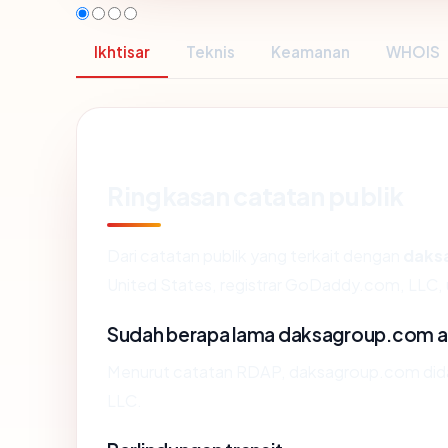
Ikhtisar
Teknis
Keamanan
WHOIS
Ringkasan catatan publik
Dari catatan publik yang terkait dengan
daks
United States, registrar GoDaddy.com, LLC, us
Sudah berapa lama daksagroup.com 
Menurut catatan RDAP, daksagroup.com didaf
LLC.