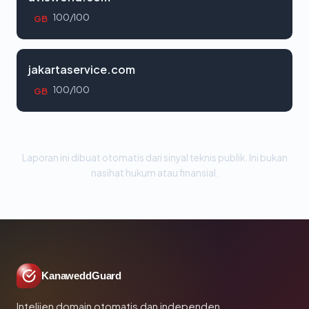
100/100
GB
jakartaservice.com
100/100
GB
Laporan ini dibuat otomatis dari sinyal teknis publik. Ini bukan
nasihat hukum atau finansial.
KanaweddGuard
Intelijen domain otomatis dan independen