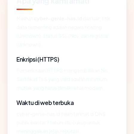
Apa yang kami amati
Melihat
cyber-genie-has.id
dari luar, titik
data terpenting adalah negara hosting
(Unknown), status SSL (No), dan registrar
(Unknown).
Enkripsi (HTTPS)
Pemeriksaan HTTPS mengembalikan No.
Sertifikat TLS yang valid adalah minimum
mutlak yang harus dimiliki situs modern.
Waktu di web terbuka
cyber-genie-has.id telah terlihat di DNS
publik sekitar ? tahun. Itu cukup untuk
meninggalkan jejak reputasi.