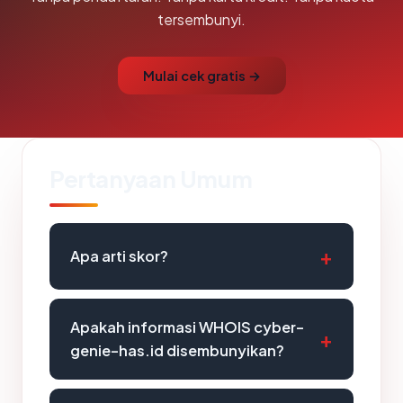
tersembunyi.
Mulai cek gratis →
Pertanyaan Umum
Apa arti skor?
Apakah informasi WHOIS cyber-
genie-has.id disembunyikan?