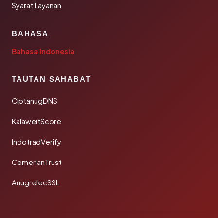
Syarat Layanan
BAHASA
Bahasa Indonesia
TAUTAN SAHABAT
CiptanugDNS
KalaweitScore
IndotradVerify
CemerlanTrust
AnugrelecSSL