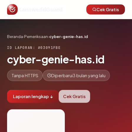
KanaweddGuard
Cek Gratis
Beranda
›
Pemeriksaan
›
cyber-genie-has.id
ID LAPORAN: #03091FBE
cyber-genie-has.id
Tanpa HTTPS
Diperbarui
3 bulan yang lalu
Laporan lengkap ↓
Cek Gratis