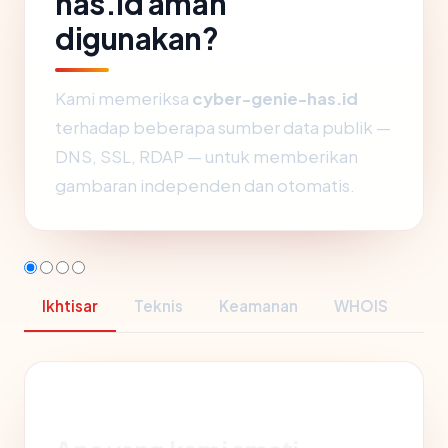
has.id aman
digunakan?
Kami memeriksa
cyber-genie-has.id
terhadap beberapa sumber data publik —
DNS, SSL, RDAP — untuk memberikan
gambaran independen dan otomatis.
Ikhtisar
Teknis
Keamanan
WHOIS