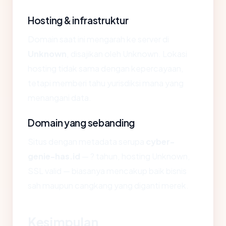
Hosting & infrastruktur
Domain saat ini mengarah ke server di
Unknown
, disajikan oleh Unknown. Lokasi
hosting tidak sama dengan kepercayaan,
tetapi memberi tahu yurisdiksi mana yang
menangani data.
Domain yang sebanding
Situs dengan metadata serupa
cyber-
genie-has.id
— ? tahun, hosting Unknown,
SSL valid — biasanya mencakup baik bisnis
sah maupun cangkang yang diganti merek.
Kesimpulan