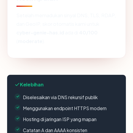
Setelah memadukan sinyal DNS, TLS, RDAP,
dan GeoIP, skor otomatis kami untuk
cyber-genie-has.id
ada di
40/100
(
moderate
).
Kelebihan
Diselesaikan via DNS rekursif publik
Menggunakan endpoint HTTPS modern
Hosting di jaringan ISP yang mapan
Catatan A dan AAAA konsisten