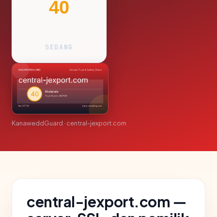
40
SEDANG
KanaweddGuard · central-jexport.com
central-jexport.com —