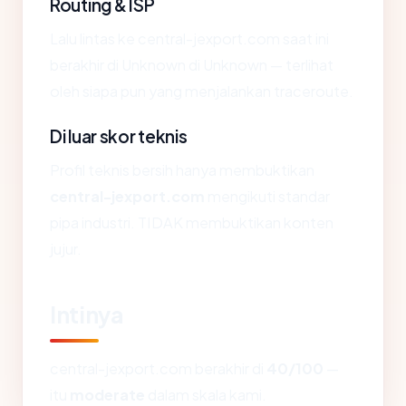
Routing & ISP
Lalu lintas ke central-jexport.com saat ini
berakhir di Unknown di Unknown — terlihat
oleh siapa pun yang menjalankan traceroute.
Di luar skor teknis
Profil teknis bersih hanya membuktikan
central-jexport.com
mengikuti standar
pipa industri. TIDAK membuktikan konten
jujur.
Intinya
central-jexport.com berakhir di
40/100
—
itu
moderate
dalam skala kami.