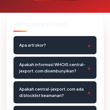
Pertanyaan Umum
Apa arti skor?
Apakah informasi WHOIS central-
jexport.com disembunyikan?
Apakah central-jexport.com ada
di blocklist keamanan?