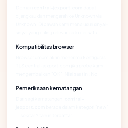
Domain
central-jexport.com
dapat
dijangkau dan mengarah ke Unknown via
Unknown. Di bawah kami menelusuri sinyal-
sinyal yang paling relevan satu per satu.
Kompatibilitas browser
Browser umum akan menerima konfigurasi
TLS central-jexport.com jika probe kami
mengembalikan "OK". Nilai saat ini: No.
Pemeriksaan kematangan
Dari segi kematangan,
central-
jexport.com
berada dalam kategori "new"
— sekitar ? tahun terdaftar.