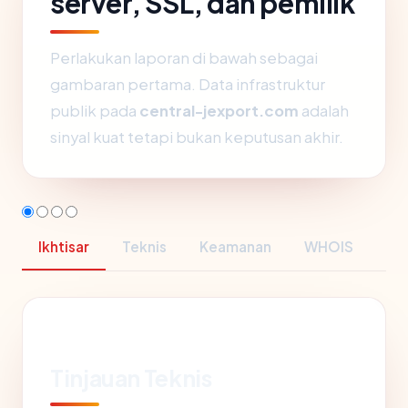
server, SSL, dan pemilik
Perlakukan laporan di bawah sebagai
gambaran pertama. Data infrastruktur
publik pada
central-jexport.com
adalah
sinyal kuat tetapi bukan keputusan akhir.
Ikhtisar
Teknis
Keamanan
WHOIS
Tinjauan Teknis