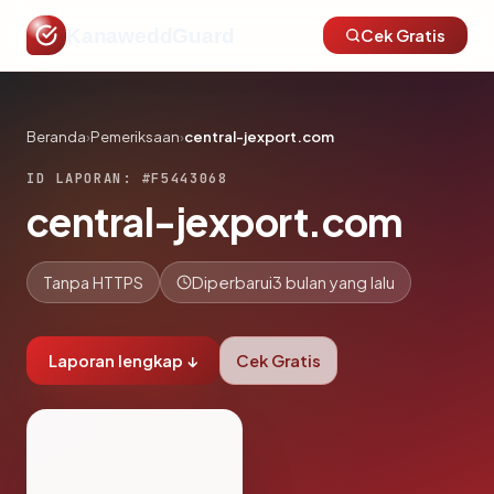
KanaweddGuard
Cek Gratis
Beranda
›
Pemeriksaan
›
central-jexport.com
ID LAPORAN: #F5443068
central-jexport.com
Tanpa HTTPS
Diperbarui
3 bulan yang lalu
Laporan lengkap ↓
Cek Gratis