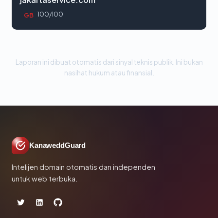
100/100
GB
Laporan ini dibuat otomatis dari sinyal teknis publik. Ini bukan
nasihat hukum atau finansial.
KanaweddGuard
Intelijen domain otomatis dan independen
untuk web terbuka.