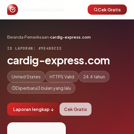
KanaweddGuard
Cek Gratis
Beranda
›
Pemeriksaan
›
cardig-express.com
ID LAPORAN: #9E480C32
cardig-express.com
United States
HTTPS Valid
24.4 tahun
Diperbarui
3 bulan yang lalu
Laporan lengkap ↓
Cek Gratis