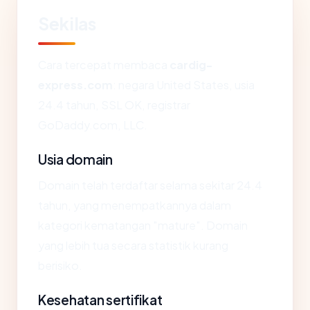
Sekilas
Cara tercepat membaca
cardig-
express.com
: negara United States, usia
24.4 tahun, SSL OK, registrar
GoDaddy.com, LLC.
Usia domain
Domain telah terdaftar selama sekitar 24.4
tahun, yang menempatkannya dalam
kategori kematangan "mature". Domain
yang lebih tua secara statistik kurang
berisiko.
Kesehatan sertifikat