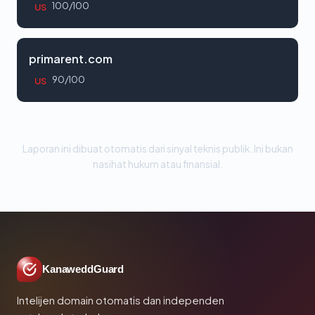
100/100
US
primarent.com
90/100
US
Laporan ini dibuat otomatis dari sinyal teknis publik. Ini bukan
nasihat hukum atau finansial.
KanaweddGuard
Intelijen domain otomatis dan independen