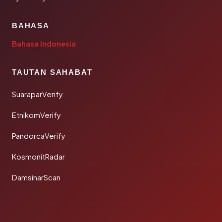
BAHASA
Bahasa Indonesia
TAUTAN SAHABAT
SuaraparVerify
EtnikomVerify
PandorcaVerify
KosmonitRadar
DamsinarScan