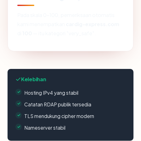
Pada skala 0-100, pemeriksaan otomatis
kami menempatkan
cardig-express.com
di
100
— itu kategori "very_safe".
Kelebihan
Hosting IPv4 yang stabil
Catatan RDAP publik tersedia
TLS mendukung cipher modern
Nameserver stabil