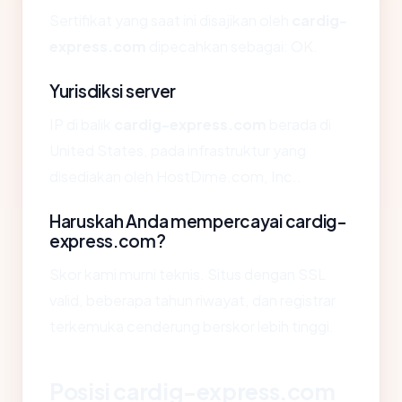
Sertifikat yang saat ini disajikan oleh
cardig-
express.com
dipecahkan sebagai: OK.
Yurisdiksi server
IP di balik
cardig-express.com
berada di
United States, pada infrastruktur yang
disediakan oleh HostDime.com, Inc..
Haruskah Anda mempercayai cardig-
express.com?
Skor kami murni teknis. Situs dengan SSL
valid, beberapa tahun riwayat, dan registrar
terkemuka cenderung berskor lebih tinggi.
Posisi cardig-express.com