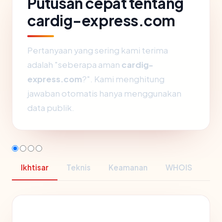
Putusan cepat tentang
cardig-express.com
Pertanyaan yang sering kami terima
adalah "seberapa aman
cardig-
express.com
?". Kami menghitung
jawaban otomatis hanya menggunakan
data publik.
Ikhtisar
Teknis
Keamanan
WHOIS