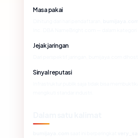
Masa pakai
Dihitung dari hari pendaftaran,
bumijaya.co
Inc. DBA NameBright.com — dalam kategori
Jejak jaringan
Dari perspektif jaringan, bumijaya.com dihos
Sinyal reputasi
Infrastruktur publik saja tidak bisa membukt
mengikuti standar industri.
Dalam satu kalimat
bumijaya.com
saat ini berperingkat
very_sa