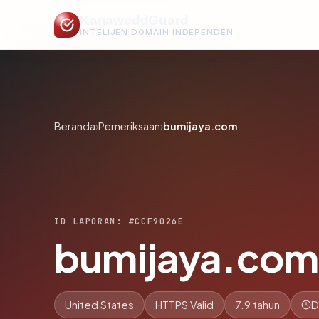
KanaweddGuard
INTELIJEN DOMAIN INDEPENDEN
Beranda
›
Pemeriksaan
›
bumijaya.com
ID LAPORAN: #CCF9026E
bumijaya.com
United States
HTTPS Valid
7.9 tahun
D