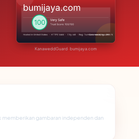
KanaweddGuard · bumijaya.com
uk memberikan gambaran independen dan