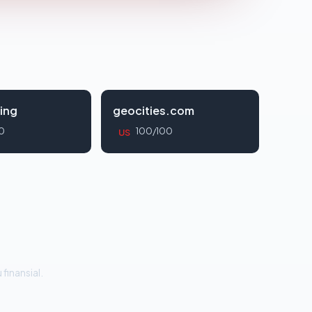
ing
geocities.com
0
100/100
US
 finansial.