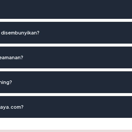
 disembunyikan?
 keamanan?
hing?
ijaya.com?