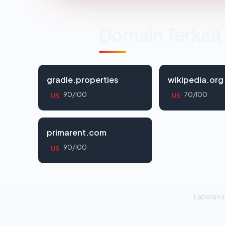
Domain Terkait
gradle.properties
wikipedia.org
90/100
70/100
US
US
primarent.com
90/100
US
Laporan in