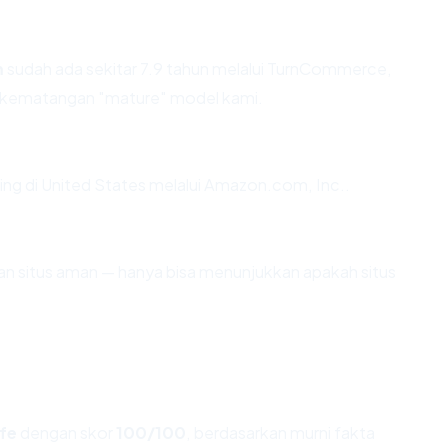
m
sudah ada sekitar 7.9 tahun melalui TurnCommerce,
 kematangan "mature" model kami.
ting di United States melalui Amazon.com, Inc..
ikan situs aman — hanya bisa menunjukkan apakah situs
fe
dengan skor
100/100
, berdasarkan murni fakta