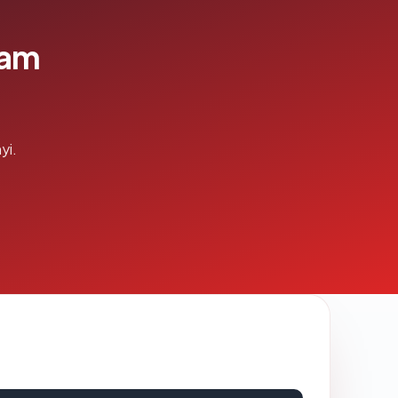
lam
yi.