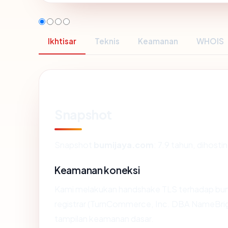
Ikhtisar
Teknis
Keamanan
WHOIS
Snapshot
Snapshot
bumijaya.com
: 7.9 tahun, dihost
Keamanan koneksi
Kami melakukan handshake TLS terhadap bu
registrar (TurnCommerce, Inc. DBA NameBrigh
tampilan keamanan dasar.