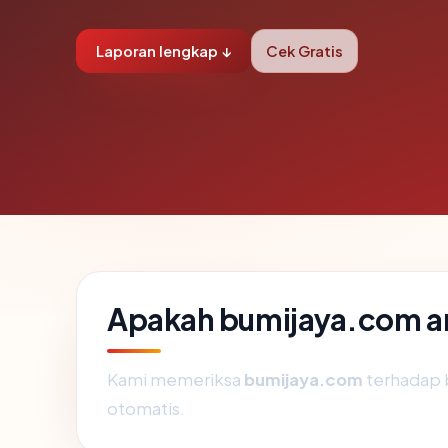
Laporan lengkap ↓
Cek Gratis
Apakah bumijaya.com a
Kami memeriksa
bumijaya.com
terhadap 
otomatis.