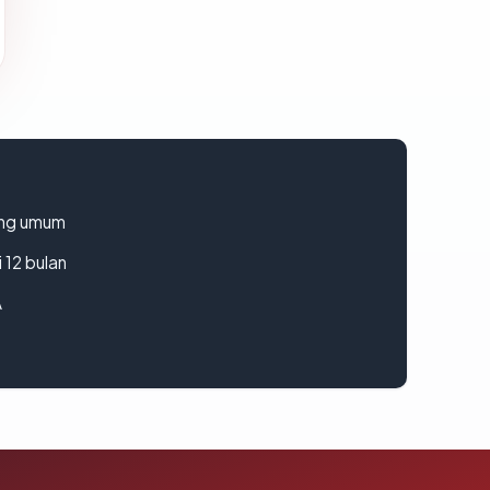
rang umum
 12 bulan
A