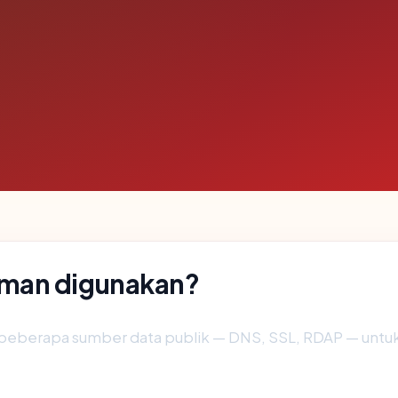
man digunakan?
beberapa sumber data publik — DNS, SSL, RDAP — unt