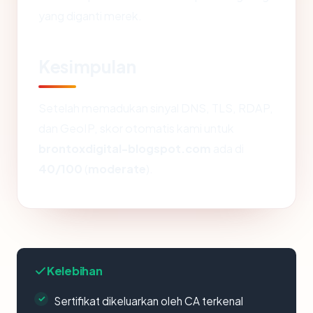
yang diganti merek.
Kesimpulan
Setelah memadukan sinyal DNS, TLS, RDAP,
dan GeoIP, skor otomatis kami untuk
brontoxdigital-blogspot.com
ada di
40/100
(
moderate
).
Kelebihan
Sertifikat dikeluarkan oleh CA terkenal