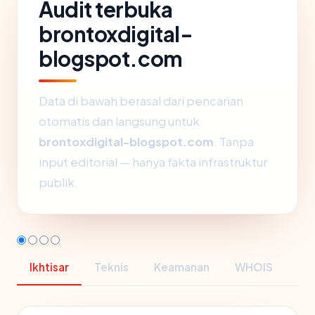
Audit terbuka
brontoxdigital-
blogspot.com
Data di bawah berasal dari pencarian
otomatis dan langsung untuk
brontoxdigital-blogspot.com
. Tanpa
input editorial — hanya fakta infrastruktur
publik.
Ikhtisar
Teknis
Keamanan
WHOIS