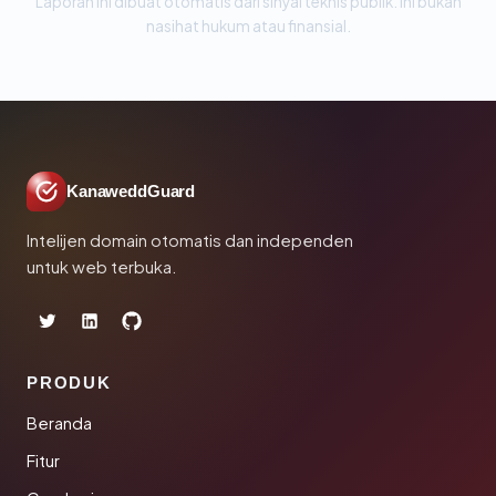
Laporan ini dibuat otomatis dari sinyal teknis publik. Ini bukan
nasihat hukum atau finansial.
KanaweddGuard
Intelijen domain otomatis dan independen
untuk web terbuka.
PRODUK
Beranda
Fitur