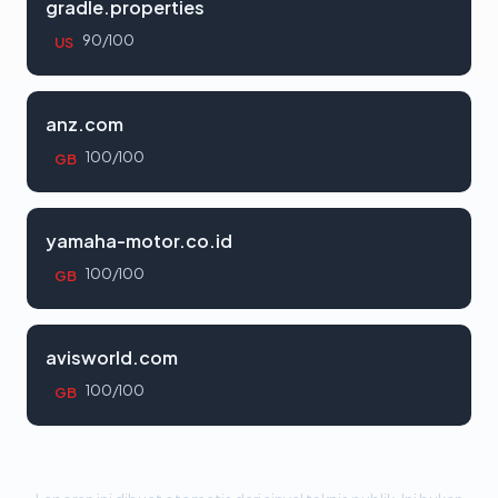
gradle.properties
90/100
US
anz.com
100/100
GB
yamaha-motor.co.id
100/100
GB
avisworld.com
100/100
GB