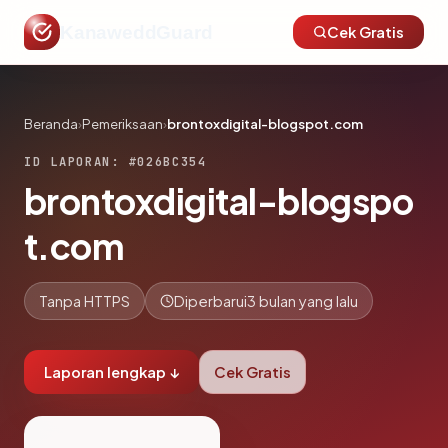
KanaweddGuard
Cek Gratis
Beranda
›
Pemeriksaan
›
brontoxdigital-blogspot.com
ID LAPORAN: #026BC354
brontoxdigital-blogspo
t.com
Tanpa HTTPS
Diperbarui
3 bulan yang lalu
Laporan lengkap ↓
Cek Gratis