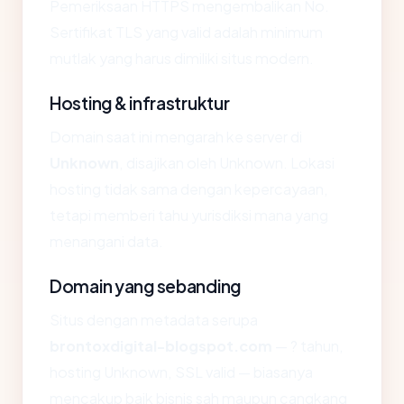
Pemeriksaan HTTPS mengembalikan No.
Sertifikat TLS yang valid adalah minimum
mutlak yang harus dimiliki situs modern.
Hosting & infrastruktur
Domain saat ini mengarah ke server di
Unknown
, disajikan oleh Unknown. Lokasi
hosting tidak sama dengan kepercayaan,
tetapi memberi tahu yurisdiksi mana yang
menangani data.
Domain yang sebanding
Situs dengan metadata serupa
brontoxdigital-blogspot.com
— ? tahun,
hosting Unknown, SSL valid — biasanya
mencakup baik bisnis sah maupun cangkang