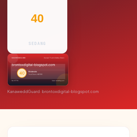
40
SEDANG
KanaweddGuard · brontoxdigital-blogspot.com