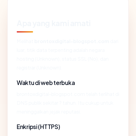
Apa yang kami amati
Melihat
brontoxdigital-blogspot.com
dari
luar, titik data terpenting adalah negara
hosting (Unknown), status SSL (No), dan
registrar (Unknown).
Waktu di web terbuka
brontoxdigital-blogspot.com telah terlihat di
DNS publik sekitar ? tahun. Itu cukup untuk
meninggalkan jejak reputasi.
Enkripsi (HTTPS)