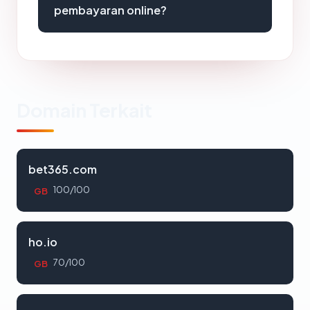
pembayaran online?
Domain Terkait
bet365.com
100/100
GB
ho.io
70/100
GB